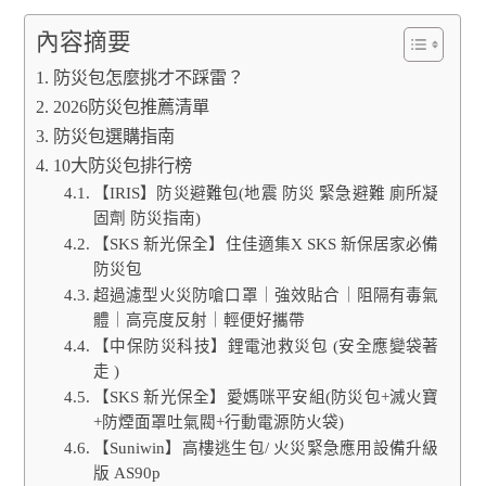
內容摘要
防災包怎麼挑才不踩雷？
2026防災包推薦清單
防災包選購指南
10大防災包排行榜
【IRIS】防災避難包(地震 防災 緊急避難 廁所凝
固劑 防災指南)
【SKS 新光保全】住佳適集X SKS 新保居家必備
防災包
超過濾型火災防嗆口罩｜強效貼合｜阻隔有毒氣
體｜高亮度反射｜輕便好攜帶
【中保防災科技】鋰電池救災包 (安全應變袋著
走 )
【SKS 新光保全】愛媽咪平安組(防災包+滅火寶
+防煙面罩吐氣閥+行動電源防火袋)
【Suniwin】高樓逃生包/ 火災緊急應用設備升級
版 AS90p