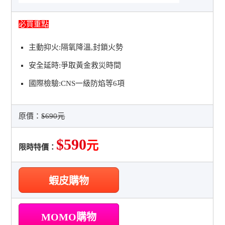
必買重點
主動抑火:隔氧降溫,封鎖火勢
安全延時:爭取黃金救災時間
國際檢驗:CNS一級防焰等6項
原價：
$690元
$590
元
限時特價：
蝦皮購物
MOMO購物