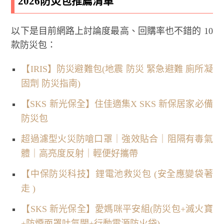
2026防災包推薦清單
以下是目前網路上討論度最高、回購率也不錯的 10
款防災包：
【IRIS】防災避難包(地震 防災 緊急避難 廁所凝
固劑 防災指南)
【SKS 新光保全】住佳適集X SKS 新保居家必備
防災包
超過濾型火災防嗆口罩｜強效貼合｜阻隔有毒氣
體｜高亮度反射｜輕便好攜帶
【中保防災科技】鋰電池救災包 (安全應變袋著
走 )
【SKS 新光保全】愛媽咪平安組(防災包+滅火寶
+防煙面罩吐氣閥+行動電源防火袋)