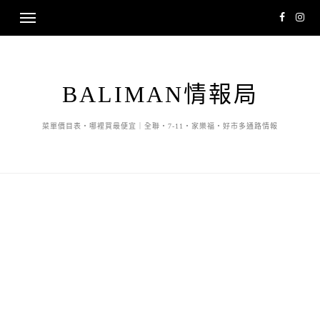
BALIMAN情報局
菜單價目表・哪裡買最便宜｜全聯・7-11・家樂福・好市多通路情報