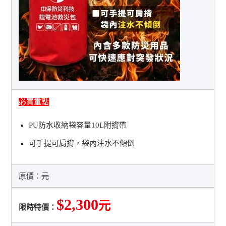
必買重點
PU防水收納袋容量10L附揹帶
可手提可肩揹，袋內注水不傾倒
原價：
元
$2,300
元
限時特價：