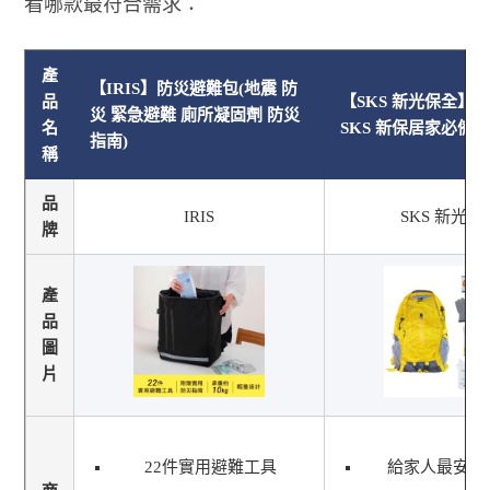
看哪款最符合需求：
產
【IRIS】防災避難包(地震 防
品
【SKS 新光保全】
災 緊急避難 廁所凝固劑 防災
名
SKS 新保居家必備
指南)
稱
品
IRIS
SKS 新光保
牌
產
品
圖
片
22件實用避難工具
給家人最安心