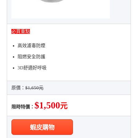
必買重點
高效濾毒防煙
阻燃安全防護
3D舒適好呼吸
原價：
$1,650元
$1,500
元
限時特價：
蝦皮購物