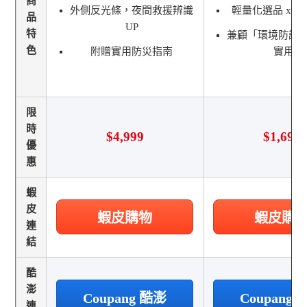
商
外側反光條，夜間救援辨識
輕量化選品 x 
品
UP
特
兼顧「環境防護
色
附贈實用防災指南
實用」
限
時
$4,999
$1,690
優
惠
蝦
皮
蝦皮購物
蝦皮購
連
結
酷
澎
Coupang 酷澎
Coupang
連