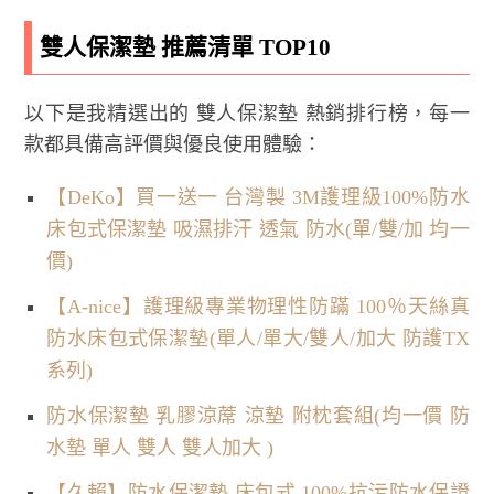
雙人保潔墊 推薦清單 TOP10
以下是我精選出的 雙人保潔墊 熱銷排行榜，每一
款都具備高評價與優良使用體驗：
【DeKo】買一送一 台灣製 3M護理級100%防水
床包式保潔墊 吸濕排汗 透氣 防水(單/雙/加 均一
價)
【A-nice】護理級專業物理性防蹣 100％天絲真
防水床包式保潔墊(單人/單大/雙人/加大 防護TX
系列)
防水保潔墊 乳膠涼蓆 涼墊 附枕套組(均一價 防
水墊 單人 雙人 雙人加大 )
【久賴】防水保潔墊 床包式 100%抗污防水保證