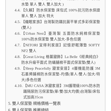
水墊 單人 雙人 雙人加大 )
【久賴】防水保潔墊 床包式 100%抗污防水保證
單人 雙人 加大 特大
【織眠家族】台灣製防蹣抗菌平單式多彩保潔墊
(雙人)
【Urban Nest】臺灣製 五面防水純棉保潔墊
100%防水保潔墊 雙人加大-多色任選
【NITORI 宜得利家居】記憶舒眠薄墊 SOFTY
NF2 雙人
【Great Living 格蕾寢飾】La Belle《經典純白》
防水升級平面式 防蟎舖棉平面式保潔墊(雙人)
【Sleep Peacefully 寢室安居】4層機能防護 3M
石墨烯鋪棉防水保潔墊-均價(單人/雙人/加大/特
大)多色任選
【MU CASA 沐寢家居】3M護理級100%防水防
蹣隔尿防污保潔墊(單/雙/加大均價)台灣製/床包
式加高35cm
雙人保潔墊 規格價格一覽表
雙人保潔墊 推薦總結