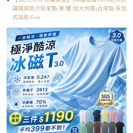
蹣隔尿防污保潔墊(單/雙/加大均價)台灣製/床包
式加高35cm