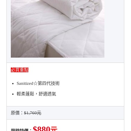
必買重點
Sanitized☆第四代技術
輕柔蓬鬆，舒適透氣
原價：
$1,760元
$880
元
限時特價：