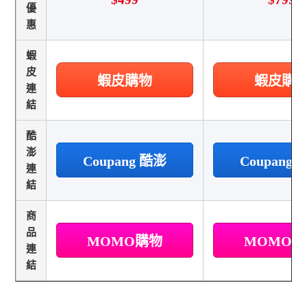
優
惠
蝦
皮
蝦皮購物
蝦皮購
連
結
酷
澎
Coupang 酷澎
Coupang
連
結
商
品
MOMO購物
MOMO
連
結