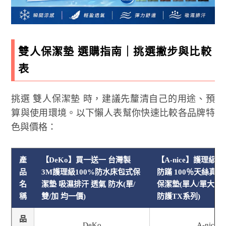
雙人保潔墊 選購指南｜挑選撇步與比較
表
挑選 雙人保潔墊 時，建議先釐清自己的用途、預
算與使用環境。以下懶人表幫你快速比較各品牌特
色與價格：
產
【DeKo】買一送一 台灣製
【A-nice】護理級
品
3M護理級100%防水床包式保
防蹣 100％天絲真
名
潔墊 吸濕排汗 透氣 防水(單/
保潔墊(單人/單大/雙
稱
雙/加 均一價)
防護TX系列)
品
DeKo
A-nice