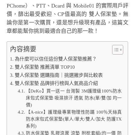
PChome）、PTT、Dcard 與 Mobile01 的實際用戶評
價，篩出最受歡迎、CP值最高的 雙人保潔墊。無
論你是第一次購買，還是想升級現有產品，這篇文
章都能幫你挑到最適合自己的那一款！
內容摘要
為什麼可以信任這份雙人保潔墊推薦？
雙人保潔墊 推薦清單 TOP10
雙人保潔墊 選購指南｜挑選撇步與比較表
雙人保潔墊 品牌排行榜與人氣商品介紹
【DeKo】買一送一 台灣製 3M護理級100%防水
床包式保潔墊 吸濕排汗 透氣 防水(單/雙/加 均一
價)
【A-nice】護理級專業物理性防蹣 100％天絲真
防水床包式保潔墊(單人/單大/雙人/加大 防護TX
系列)
防水保潔墊 乳膠涼蓆 涼墊 附枕套組(均一價 防