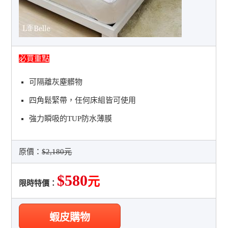
必買重點
可隔離灰塵髒物
四角鬆緊帶，任何床組皆可使用
強力瞬吸的TUP防水薄膜
原價：
$2,180元
$580
元
限時特價：
蝦皮購物