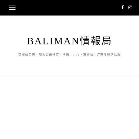
BALIMAN情報局
菜單價目表・哪裡買最便宜｜全聯・7-11・家樂福・好市多通路情報