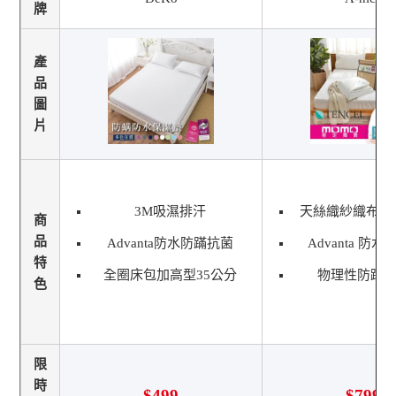
牌
產
品
圖
片
3M吸濕排汗
天絲織紗織布柔
商
品
Advanta防水防蹣抗菌
Advanta 防
特
全圈床包加高型35公分
物理性防蹣 
色
限
時
$499
$799