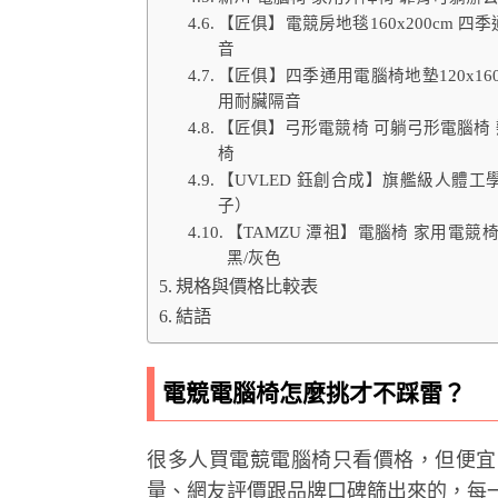
【匠俱】電競房地毯160x200cm 
音
【匠俱】四季通用電腦椅地墊120x1
用耐臟隔音
【匠俱】弓形電競椅 可躺弓形電腦椅 
椅
【UVLED 鈺創合成】旗艦級人體工
子）
【TAMZU 潭祖】電腦椅 家用電競
黑/灰色
規格與價格比較表
結語
電競電腦椅怎麼挑才不踩雷？
很多人買電競電腦椅只看價格，但便宜
量、網友評價跟品牌口碑篩出來的，每