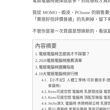
電競電腦椅選擇這麼多，到底哪款才真
我從 MOMO、蝦皮、PChome 的銷售數
「賣很好但評價普通」的先刷掉，留下來
不管你是第一次買還是想換新的，看這
內容摘要
電競電腦椅怎麼挑才不踩雷？
2026電競電腦椅推薦清單
電競電腦椅選購指南
10大電競電腦椅排行榜
【小不記】人體工學椅/可折疊扶手/透
會議椅)
Keno可諾空間 電腦椅 乳膠競技版 電
Keno可諾空間 電腦椅 頂配至臻版 電
JinJiu津久 電腦椅 休閑椅辦公椅 
新川-電腦椅 家用升降椅 靠背可躺辦公