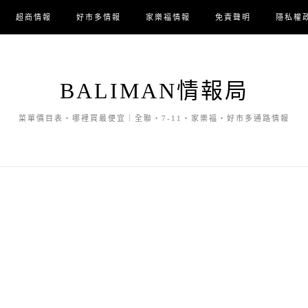
超商情報
好市多情報
家樂福情報
免責聲明
隱私權
BALIMAN情報局
菜單價目表・哪裡買最便宜｜全聯・7-11・家樂福・好市多通路情報