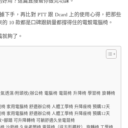
的好用？這篇直接幫你做完功課。
據下手，再比對 PTT 跟 Dcard 上的使用心得，把那些
的 10 款都是口碑跟銷量都撐得住的電競電腦椅。
篇就夠了。
氣透濕/附頭枕(辦公椅 電腦椅 電競椅 升降椅 學習椅 旋轉椅
競椅 家用電腦椅 舒適辦公椅 人體工學椅 升降座椅 預購12天
競椅 家用電腦椅 舒適辦公椅 人體工學椅 升降座椅 預購12天
乳膠款+腳踏 可升降轉椅 可躺舒適久坐電競椅
椅 沙發椅 久坐老闆椅 電競椅（送方形腰枕） 旋轉椅 工學椅