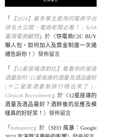
近期留言
「
【2024】最多業主愛用的電商平台
排名大公開，電商老闆必看！ - TeSA
臺灣電商顧問
」於〈
快電商C2C BUY
懶人包，如何加入及獎金制度一次通
通告訴你！
〉發佈留言
「
【12星座喝酒對比】看看你的星座
酒量如何 |12星座誰的酒量及酒品最好
|十二星座酒量新排行榜出來了 | -
Clinicek Recruitment
」於〈
12星座誰的
酒量及酒品最好？酒醉後的反應及模
樣真的好好笑！
〉發佈留言
「
hahapoint
」於〈
SEO 風暴：Google
2023 年演算法更新的影響
〉發佈留言