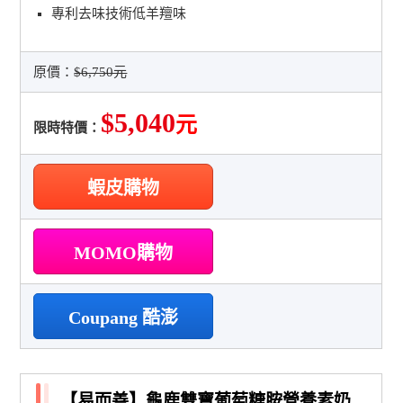
專利去味技術低羊羶味
原價：
$6,750元
$5,040
元
限時特價：
蝦皮購物
MOMO購物
Coupang 酷澎
【易而善】龜鹿雙寶葡萄糖胺營養素奶