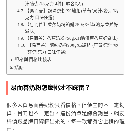
汁/麥芽/巧克力 4種口味各6入)
【易而善】調味奶粉X6罐組(草莓/果汁/麥芽/巧
克力 口味任選)
【易而善】香蕉奶粉箱購750gX6罐(濃厚香蕉好
滋味)
【易而善】香蕉奶粉750gX1罐(濃厚香蕉好滋味)
【易而善】調味奶粉900gX5罐組 (草莓/果汁/麥
芽/巧克力 口味任選)
規格與價格比較表
結語
易而善奶粉怎麼挑才不踩雷？
很多人買易而善奶粉只看價格，但便宜的不一定划
算、貴的也不一定好。這份清單是綜合銷量、網友
評價跟品牌口碑篩出來的，每一款都有它上榜的理
由。