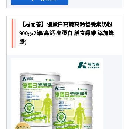
【易而善】優蛋白高纖高鈣營養素奶粉
900gx2罐(高鈣 高蛋白 膳食纖維 添加蜂
膠)