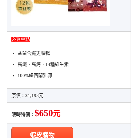
必買重點
益菌含纖更順暢
高鐵、高鈣、14種維生素
100%紐西蘭乳源
原價：
$1,198元
$650
元
限時特價：
蝦皮購物