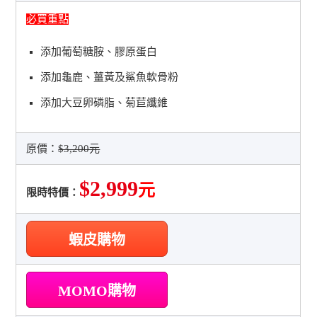
必買重點
添加葡萄糖胺、膠原蛋白
添加龜鹿、薑黃及鯊魚軟骨粉
添加大豆卵磷脂、菊苣纖維
原價：
$3,200元
$2,999
元
限時特價：
蝦皮購物
MOMO購物