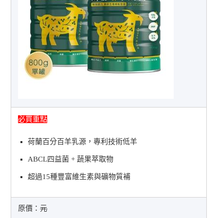
必買重點
荷蘭百分百羊乳源，專利技術低羊
ABCL四益菌 + 蔬果萃取物
超過15種豐富維生素與礦物質補
原價：
元