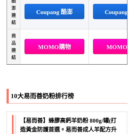
酷
澎
Coupang 酷澎
Coupang
連
結
商
品
MOMO購物
MOMO
連
結
10大易而善奶粉排行榜
【易而善】蜂膠高鈣羊奶粉 800g/罐(打
造黃金防護首選。易而善成人羊配方升