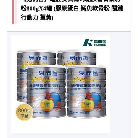
粉800gX4罐 (膠原蛋白 鯊魚軟骨粉 關鍵
行動力 薑黃)