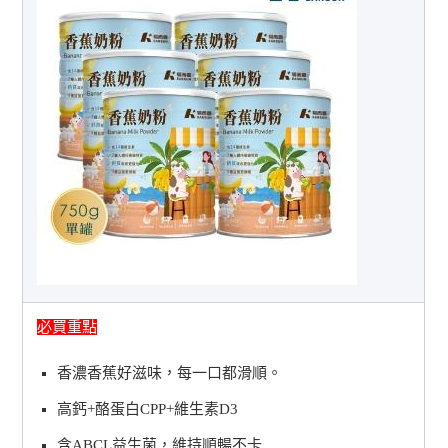
必買重點
香濃香蕉好滋味，每一口都滑順。
高鈣+酪蛋白CPP+維生素D3
含ABCL益生菌，維持順暢不卡