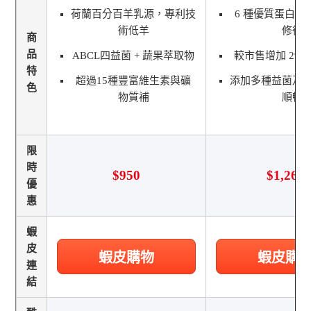
荷蘭百分百羊乳源，專利技
6 種優質蛋白質
術低羊
修復
商
品
ABCL四益菌 + 蔬果萃取物
較市售增加 29.
特
超過15種豐富維生素與礦
添加多種益菌及
色
物質補
順暢
限
時
$950
$1,269
優
惠
蝦
皮
蝦皮購物
蝦皮購
連
結