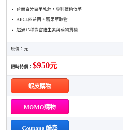
荷蘭百分百羊乳源，專利技術低羊
ABCL四益菌 + 蔬果萃取物
超過15種豐富維生素與礦物質補
原價：
元
$950
元
限時特價：
蝦皮購物
MOMO購物
Coupang 酷澎