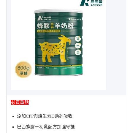
必買重點
添加CPP與維生素D助鈣吸收
巴西蜂膠＋初乳配方加強守護