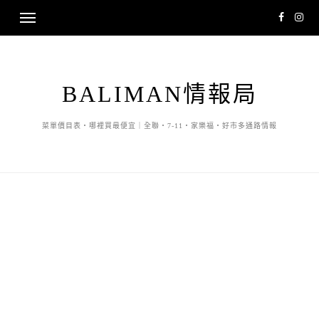
BALIMAN情報局
菜單價目表・哪裡買最便宜｜全聯・7-11・家樂福・好市多通路情報