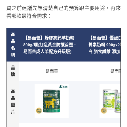
買之前建議先想清楚自己的預算跟主要用途，再來
看哪款最符合需求：
產
【易而善】蜂膠高鈣羊奶粉
【易而善】優蛋白高
品
800g/罐(打造黃金防護首選。
養素奶粉 900gx2罐
名
易而善成人羊配方升級版)
白 膳食纖維 添加蜂膠
稱
品
易而善
易而善
牌
產
品
圖
片