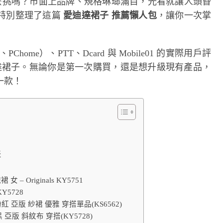
麼挑嗎？市面上品牌、規格琳瑯滿目，光看就讓人頭昏
特別整理了這篇
愛迪達裙子 推薦懶人包
，讓你一次掌
me）、PTT、Dcard 與 Mobile01 的實際用戶評
迪達裙子。無論你是第一次購買，還是想升級現有產品，
一款！
表
女 – Originals KY5751
KY5728
長裙 粉紅 亞版 紗裙 優雅 穿搭單品(KS6562)
 黑 亞版 斜紋布 穿搭(KY5728)