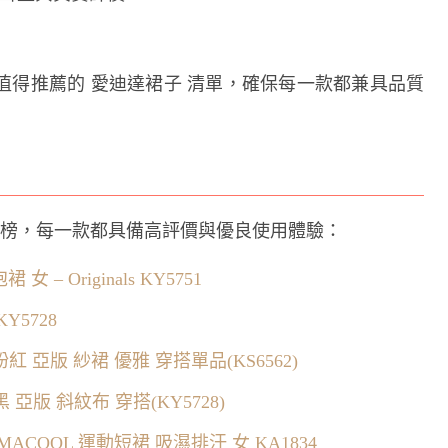
值得推薦的 愛迪達裙子 清單，確保每一款都兼具品質
行榜，每一款都具備高評價與優良使用體驗：
女 – Originals KY5751
KY5728
長裙 粉紅 亞版 紗裙 優雅 穿搭單品(KS6562)
裙 黑 亞版 斜紋布 穿搭(KY5728)
LIMACOOL 運動短裙 吸濕排汗 女 KA1834