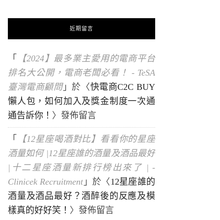
近期留言
「
【2024】最多業主愛用的電商平台
排名大公開，電商老闆必看！ - TeSA
臺灣電商顧問
」於〈
快電商C2C BUY
懶人包，如何加入及獎金制度一次通
通告訴你！
〉發佈留言
「
【12星座喝酒對比】看看你的星座
酒量如何 |12星座誰的酒量及酒品最好
|十二星座酒量新排行榜出來了 | -
Clinicek Recruitment
」於〈
12星座誰的
酒量及酒品最好？酒醉後的反應及模
樣真的好好笑！
〉發佈留言