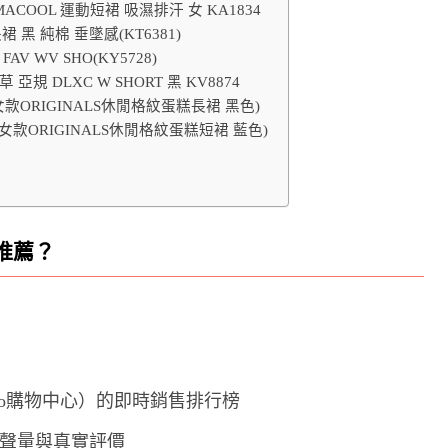
LIMACOOL 運動短裙 吸濕排汗 女 KA1834
紋長裙 黑 純棉 垂墜感(KT6381)
AV WV SHO(KY5728)
亞規 DLXC W SHORT 黑 KV8874
 女款ORIGINALS休閒格紋蛋糕長裙 黑色)
8 女款ORIGINALS休閒格紋蛋糕短裙 藍色)
推薦？
oo購物中心）的即時銷售排行榜
的討論聲量與真實評價