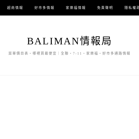
超商情報
好市多情報
家樂福情報
免責聲明
隱私權
BALIMAN情報局
菜單價目表・哪裡買最便宜｜全聯・7-11・家樂福・好市多通路情報