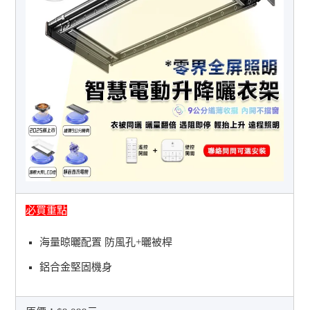
必買重點
海量晾曬配置 防風孔+曬被桿
鋁合金堅固機身