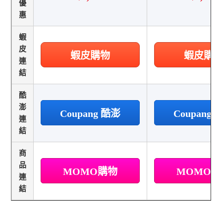
優
惠
蝦
皮
蝦皮購物
蝦皮購
連
結
酷
澎
Coupang 酷澎
Coupang
連
結
商
品
MOMO購物
MOMO
連
結