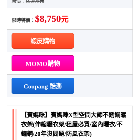
原價：
$9,099元
$8,750
元
限時特價：
蝦皮購物
MOMO購物
Coupang 酷澎
【寶媽咪】寶媽咪X型空間大師不銹鋼曬
衣架(伸縮曬衣架/租屋必買/室內曬衣/不
鏽鋼/20年沒問題/防風衣架)