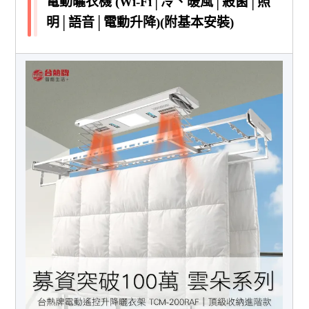
電動曬衣機 (Wi-Fi│冷、暖風│殺菌│照
明│語音│電動升降)(附基本安裝)