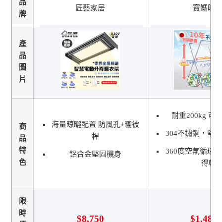
品
匠藝家居
寶媽咪
牌
產
品
圖
片
耐重200kg 可
海量晾曬配置 防風孔+曬被
商
304不鏽鋼，堅
桿
品
特
360度空氣循環
鋁合金堅固機身
色
得乾
限
時
$8,750
$1,480