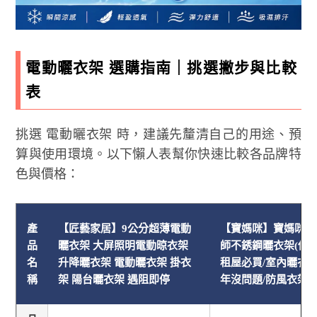
電動曬衣架 選購指南｜挑選撇步與比較
表
挑選 電動曬衣架 時，建議先釐清自己的用途、預
算與使用環境。以下懶人表幫你快速比較各品牌特
色與價格：
產
【匠藝家居】9公分超薄電動
【寶媽咪】寶媽咪X
品
曬衣架 大屏照明電動晾衣架
師不銹鋼曬衣架(伸縮
名
升降曬衣架 電動曬衣架 掛衣
租屋必買/室內曬衣/不
稱
架 陽台曬衣架 遇阻即停
年沒問題/防風衣架)