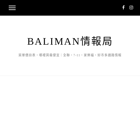
BALIMAN情報局
菜單價目表・哪裡買最便宜｜全聯・7-11・家樂福・好市多通路情報