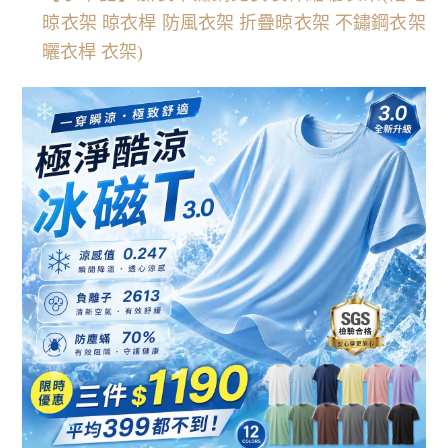
晾衣架 晾衣桿 防風衣架 折疊晾衣架 不鏽鋼衣架
曬衣桿 衣架)