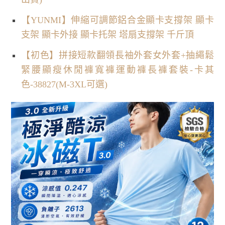
【YUNMI】伸縮可調節鋁合金顯卡支撐架 顯卡
支架 顯卡外接 顯卡托架 塔扇支撐架 千斤頂
【初色】拼接短款翻領長袖外套女外套+抽繩鬆
緊腰顯瘦休閒褲寬褲運動褲長褲套裝-卡其
色-38827(M-3XL可選)