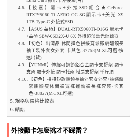
Luna Ultra 顯示卡外接盒(白)
【技嘉】顯卡+外接SSD組合★GeForce
RTX™5060 Ti AERO OC 8G顯示卡+美光 X9
1TB Type-C 外接式SSD
【ASUS 華碩】DUAL-RTX5060TI-O16G 顯示卡
+華碩 SBW-06D2X-U 6X 外接超薄藍光燒錄器
【初色】出清品 休閒撞色拼接寬鬆顯瘦翻領長
袖工裝外套女外套-卡其色-37758(M-XL可選/快
速出貨)
【YUNMI】伸縮可調節鋁合金顯卡支撐架 顯卡
支架 顯卡外接 顯卡托架 塔扇支撐架 千斤頂
【初色】拼接短款翻領長袖外套女外套+抽繩鬆
緊腰顯瘦休閒褲寬褲運動褲長褲套裝-卡其
色-38827(M-3XL可選)
規格與價格比較表
結語
外接顯卡怎麼挑才不踩雷？