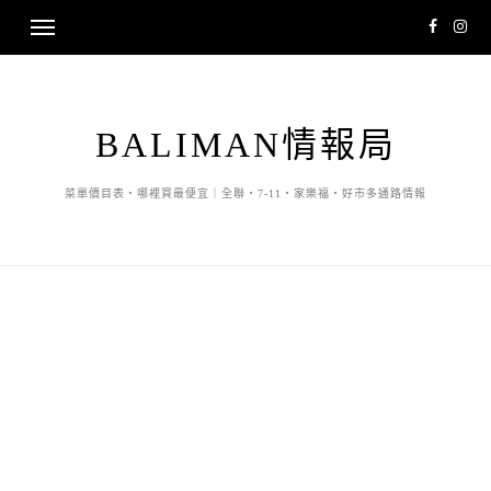
BALIMAN情報局
菜單價目表・哪裡買最便宜｜全聯・7-11・家樂福・好市多通路情報