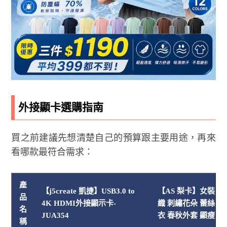
外接顯卡選購指南
買之前建議先想清楚自己的預算跟主要用途，再來
看哪款最符合需求：
產
【j5create 凱捷】USB3.0 to
【AS 梨卡】女裝 外
品
4K HDMI外接顯示卡-
織 刺繡花朵 蕾絲花
名
JUA354
衣 春秋外套 顯瘦針織 
稱