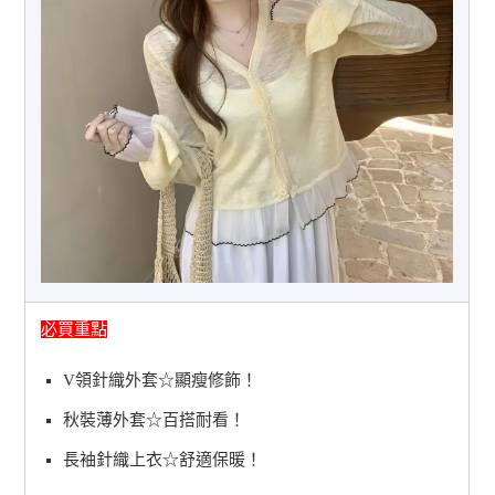
必買重點
V領針織外套☆顯瘦修飾！
秋裝薄外套☆百搭耐看！
長袖針織上衣☆舒適保暖！