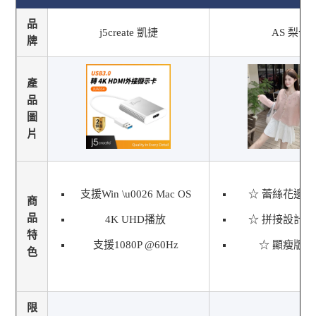
品
j5create 凱捷
AS 梨卡
牌
產
品
圖
片
支援Win \u0026 Mac OS
☆ 蕾絲花邊
商
品
4K UHD播放
☆ 拼接設計
特
支援1080P @60Hz
☆ 顯瘦版
色
限