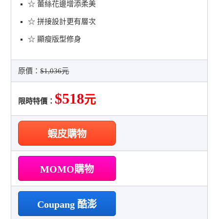
☆ 蕾絲花邊增添柔美
☆ 拼接設計更有層次
☆ 顯瘦版型修身
原價：
$1,036元
$518
元
限時特價：
蝦皮購物
MOMO購物
Coupang 酷澎