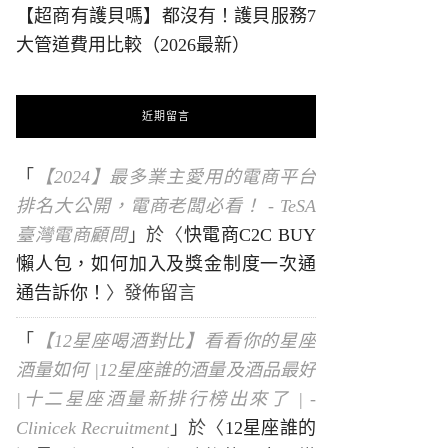
【超商有護貝嗎】都沒有！護貝服務7
大管道費用比較（2026最新）
近期留言
「
【2024】最多業主愛用的電商平台
排名大公開，電商老闆必看！ - TeSA
臺灣電商顧問
」於〈
快電商C2C BUY
懶人包，如何加入及獎金制度一次通
通告訴你！
〉發佈留言
「
【12星座喝酒對比】看看你的星座
酒量如何 |12星座誰的酒量及酒品最好
|十二星座酒量新排行榜出來了 | -
Clinicek Recruitment
」於〈
12星座誰的