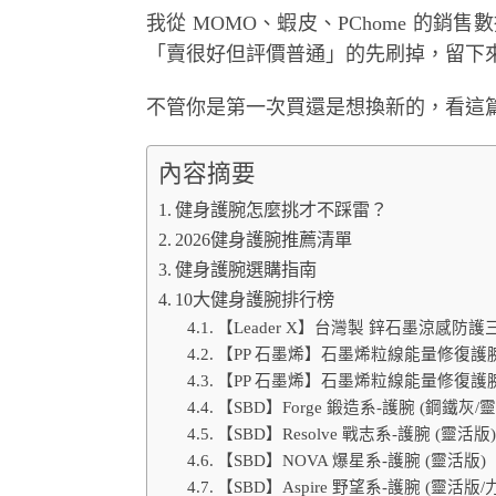
我從 MOMO、蝦皮、PChome 的銷售數
「賣很好但評價普通」的先刷掉，留下來
不管你是第一次買還是想換新的，看這
內容摘要
健身護腕怎麼挑才不踩雷？
2026健身護腕推薦清單
健身護腕選購指南
10大健身護腕排行榜
【Leader X】台灣製 鋅石墨涼感防護三
【PP 石墨烯】石墨烯粒線能量修復護腕
【PP 石墨烯】石墨烯粒線能量修復護腕
【SBD】Forge 鍛造系-護腕 (鋼鐵灰
【SBD】Resolve 戰志系-護腕 (靈活
【SBD】NOVA 爆星系-護腕 (靈活版)
【SBD】Aspire 野望系-護腕 (靈活版