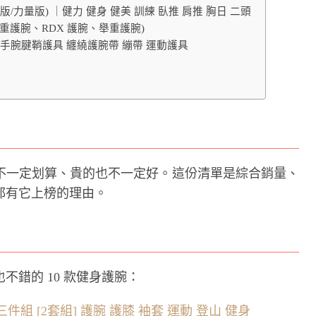
(靈活版/力量版) ｜健力 健身 健美 訓練 臥推 肩推 胸日 二頭
重護腕、RDX 護腕、舉重護腕)
 手腕腱鞘護具 纏繞護腕帶 繃帶 運動護具
不一定划算、貴的也不一定好。這份清單是綜合銷量、
都有它上榜的理由。
錯的 10 款健身護腕：
三件組 [2套組] 護腕 護膝 袖套 運動 登山 健身