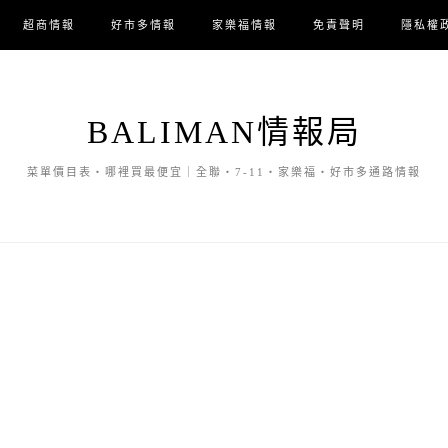
超商情報
好市多情報
家樂福情報
免責聲明
隱私權
BALIMAN情報局
菜單價目表・哪裡買最便宜｜全聯・7-11・家樂福・好市多通路情報