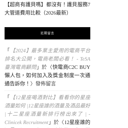
【超商有護貝嗎】都沒有！護貝服務7
大管道費用比較（2026最新）
近期留言
「
【2024】最多業主愛用的電商平台
排名大公開，電商老闆必看！ - TeSA
臺灣電商顧問
」於〈
快電商C2C BUY
懶人包，如何加入及獎金制度一次通
通告訴你！
〉發佈留言
「
【12星座喝酒對比】看看你的星座
酒量如何 |12星座誰的酒量及酒品最好
|十二星座酒量新排行榜出來了 | -
Clinicek Recruitment
」於〈
12星座誰的