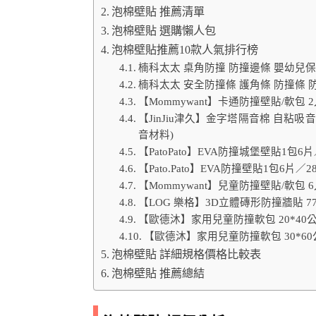
泡棉壁貼 推薦清單
泡棉壁貼 選購懶人包
泡棉壁貼推薦10款人氣排行榜
楠科太太 桌角防撞 防撞邊條 嬰幼兒保護 
楠科太太 安全防撞條 護角條 防撞條 防撞
【Mommywant】卡通防撞壁貼/軟包
【JinJiu津久】金字塔隔音棉 自粘吸音
音材料)
【PatoPato】EVA防撞城堡壁貼1包
【Pato.Pato】EVA防撞壁貼1包6片
【Mommywant】兒童防撞壁貼/軟包
【LOG 樂格】3D立體磚形防撞牆貼 77x7
【歐德沐】家用兒童防撞軟包 20*40公
【歐德沐】家用兒童防撞軟包 30*60公
泡棉壁貼 詳細規格價格比較表
泡棉壁貼 推薦總結