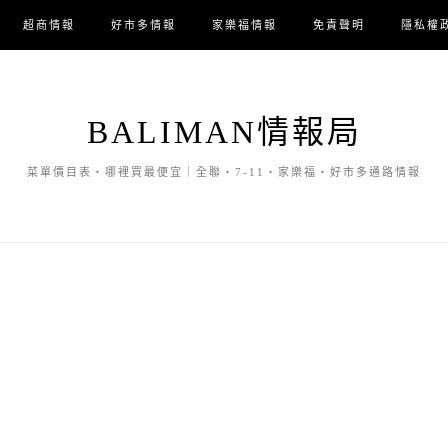
超商情報
好市多情報
家樂福情報
免責聲明
隱私權
BALIMAN情報局
菜單價目表・哪裡買最便宜｜全聯・7-11・家樂福・好市多通路情報