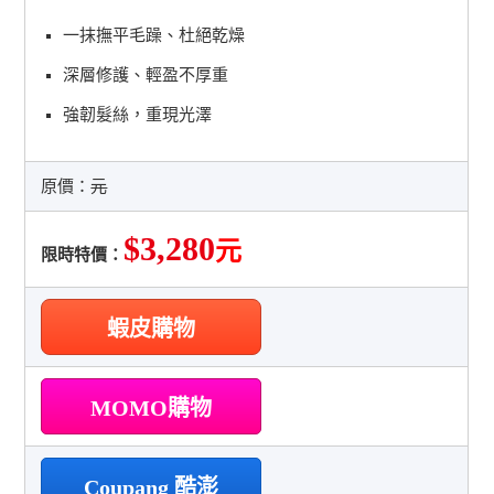
一抹撫平毛躁、杜絕乾燥
深層修護、輕盈不厚重
強韌髮絲，重現光澤
原價：
元
$3,280
元
限時特價：
蝦皮購物
MOMO購物
Coupang 酷澎