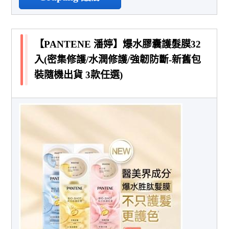
【PANTENE 潘婷】爆水膠囊護髮膜32
入(密集修護/水潤修護/強韌防斷-新舊包
裝隨機出貨 3款任選)