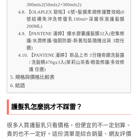
300mlx2(50mlx2+300mlx2)
【OLAPLEX 歐啦】6號+髮膜柔順修護雙效組(6
號結構免沖洗修復乳100ml+深層保濕護髮膜
200ML)
【PANTENE 潘婷】爆水膠囊護髮膜32入(密集修
護/水潤修護/強韌防斷-新舊包裝隨機出貨 3款任
選)
【PANTENE 潘婷】新品上市 3分鐘奇蹟洗髮露
/ 洗髮精470gx3入(茉莉山茶香/輕盈修護/多效修
護 任選)
規格與價格比較表
結語
護髮乳怎麼挑才不踩雷？
很多人買護髮乳只看價格，但便宜的不一定划算、
貴的也不一定好。這份清單是綜合銷量、網友評價