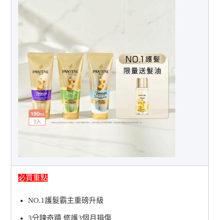
必買重點
NO.1護髮霸主重磅升級
3分鐘奇蹟 修護3個月損傷