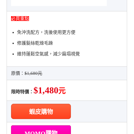
必買重點
免沖洗配方，洗後使用更方便
修護髮絲乾燥毛躁
維持蓬鬆空氣感，減少扁塌視覺
原價：
$1,680元
$1,480
元
限時特價：
蝦皮購物
MOMO購物