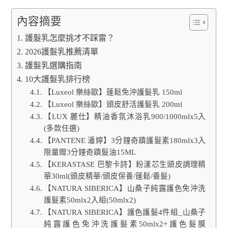
內容摘要
護髮乳怎麼挑才不踩雷？
2026護髮乳推薦清單
護髮乳選購指南
10大護髮乳排行榜
【Luxeol 樂絲歐】蓬鬆免沖護髮乳 150ml
【Luxeol 樂絲歐】頭皮舒活護髮乳 200ml
【LUX 麗仕】精油香氛沐浴乳900/1000mlx5入
(多款任選)
【PANTENE 潘婷】3分鐘奇蹟護髮素180mlx3入
限量贈3分鐘奇蹟髮油15ML
【KERASTASE 巴黎卡詩】粉漾芯生頭皮調理精
華30ml(頭皮精華/頭皮保養/蓬鬆/養髮)
【NATURA SIBERICA】山桑子純露護色免沖洗
護髮素50mlx2入組(50mlx2)
【NATURA SIBERICA】護色護髮4件組_山桑子
純露護色免沖洗護髮素50mlx2+護色髮膜