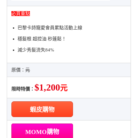
必買重點
巴黎卡詩寵愛會員累點活動上線
穩髮根 超控油 秒蓬鬆！
減少秀髮流失84%
原價：
元
$1,200
元
限時特價：
蝦皮購物
MOMO購物