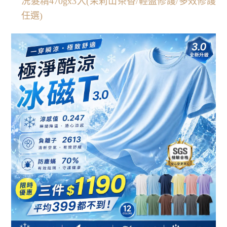
洗髮精470gx3入(茉莉山茶香/輕盈修護/多效修護
任選)