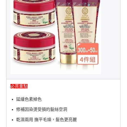
必買重點
延緩色素掉色
修補因染燙受損的髮絲空洞
乾濕兩用 撫平毛燥，髮色更亮麗