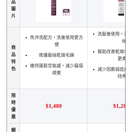
品
圖
片
洗髮後使用，滋
免沖洗配方，洗後使用更方
絲
便
商
幫助改善乾燥毛
品
修護髮絲乾燥毛躁
更柔順
特
維持蓬鬆空氣感，減少扁塌
色
減少因脆弱造成
視覺
持秀髮
限
時
$1,480
$1,280
優
惠
蝦