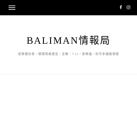
BALIMAN情報局
菜單價目表・哪裡買最便宜｜全聯・7-11・家樂福・好市多通路情報