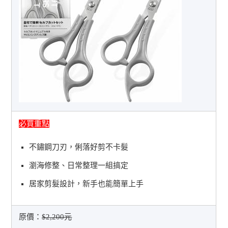
必買重點
不鏽鋼刀刃，俐落好剪不卡髮
瀏海修整、日常整理一組搞定
居家剪髮設計，新手也能簡單上手
原價：
$2,200元