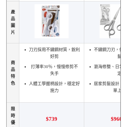
產
品
圖
片
刀刃採用不鏽鋼材質，銳利
不鏽鋼刀刃，俐
好剪
髮
商
打薄率30％，慢慢修剪不
瀏海修整、日常
品
失手
定
特
色
人體工學握柄設計，穩定好
居家剪髮設計，
施力
單上手
限
時
$739
$960
優