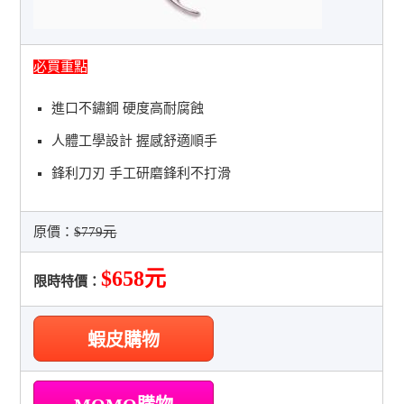
必買重點
進口不鏽鋼 硬度高耐腐蝕
人體工學設計 握感舒適順手
鋒利刀刃 手工研磨鋒利不打滑
原價：
$779元
$658元
限時特價：
蝦皮購物