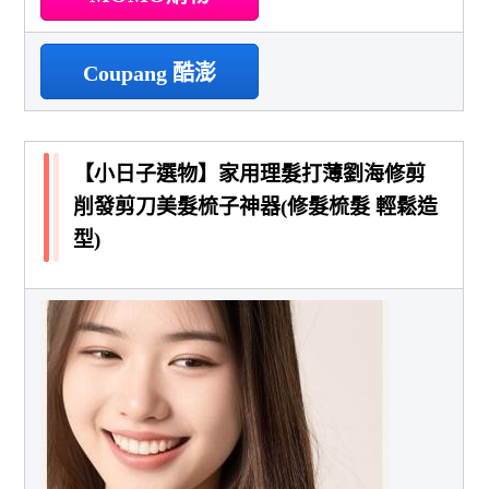
Coupang 酷澎
【小日子選物】家用理髮打薄劉海修剪
削發剪刀美髮梳子神器(修髮梳髮 輕鬆造
型)