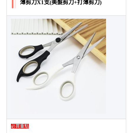
薄剪刀X1支(美髮剪刀+打薄剪刀)
必買重點