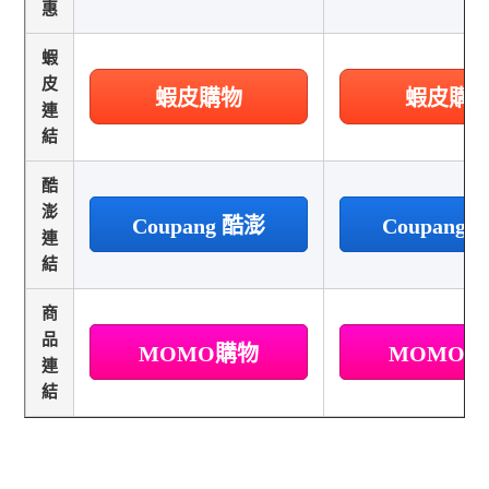
惠
蝦
皮
蝦皮購物
蝦皮購
連
結
酷
澎
Coupang 酷澎
Coupang
連
結
商
品
MOMO購物
MOMO
連
結