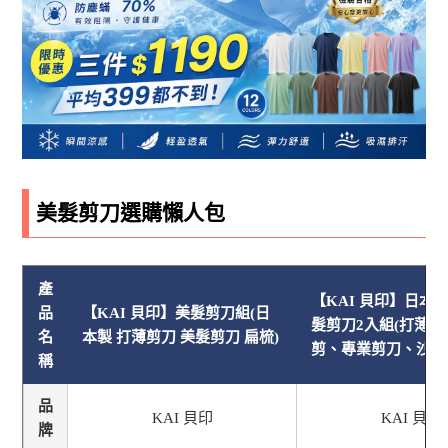
美髮剪刀選購懶人包
產
【KAI 貝印】日本
品
【KAI 貝印】美髮剪刀組(日
髮剪刀2入組(打薄
名
本製 打薄剪刀 美髮剪刀 扁梳)
剪、專業剪刀、沙龍
稱
品
KAI 貝印
KAI 貝印
牌