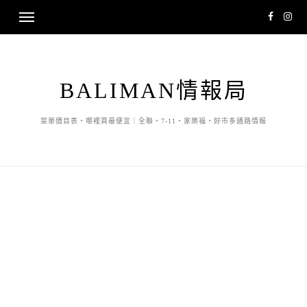
BALIMAN情報局
菜單價目表・哪裡買最便宜｜全聯・7-11・家樂福・好市多通路情報