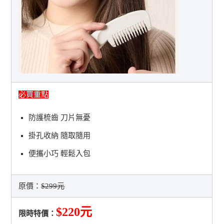
必買重點
防護梳齒 刀片無憂
掛孔收納 隨取隨用
便攜小巧 輕鬆入包
原價：
$299元
$220元
限時特價：