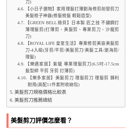
刀)
【小日子選物】家用理髮打薄劉海修剪削發剪刀
美髮梳子神器(修髮梳髮 輕鬆造型)
【GREEN BELL 綠貝】日本製 匠之技 不鏽鋼打
薄理髮剪(打薄剪、美髮剪、專業剪刀、沙龍剪
刀)
【ROYAL LIFE 皇室生活】專業修剪美容美髮剪
刀-4入組(牙剪/平剪/美髮剪刀/美髮工具/瀏海剪/
理髮)
【樂邁家居】紫龍 專業理髮剪刀(6.5吋-17.5cm
髮型師 平剪 牙剪 打薄剪)
【樂多家居】美髮剪刀 理髮剪刀 理髮剪 鋒利
耐用(高配11件套附收納包)
美髮剪刀規格價格比較表
美髮剪刀推薦總結
美髮剪刀評價怎麼看？