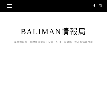
BALIMAN情報局
菜單價目表・哪裡買最便宜｜全聯・7-11・家樂福・好市多通路情報