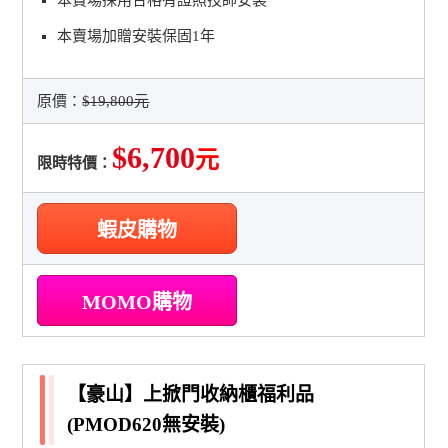
本賣場加贈安裝保固1年
原價：
$19,800元
$6,700
元
限時特價：
蝦皮購物
MOMO購物
【豪山】上掀門收納櫃福利品
(PMOD620無安裝)