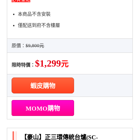
本商品不含安裝
僅配送到府不含樓層
原價：
$9,800元
$1,299
元
限時特價：
蝦皮購物
MOMO購物
【豪山】正三環傳統台爐(SC-