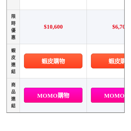
限
時
$10,600
$6,700
優
惠
蝦
皮
蝦皮購物
蝦皮購
連
結
商
品
MOMO購物
MOMO
連
結