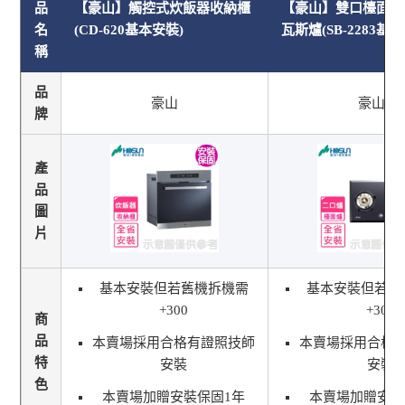
品
【豪山】觸控式炊飯器收納櫃
【豪山】雙口檯面爐
名
(CD-620基本安裝)
瓦斯爐(SB-2283基
稱
品
豪山
豪山
牌
產
品
圖
片
基本安裝但若舊機拆機需
基本安裝但若舊
+300
+300
商
品
本賣場採用合格有證照技師
本賣場採用合格
特
安裝
安裝
色
本賣場加贈安裝保固1年
本賣場加贈安裝