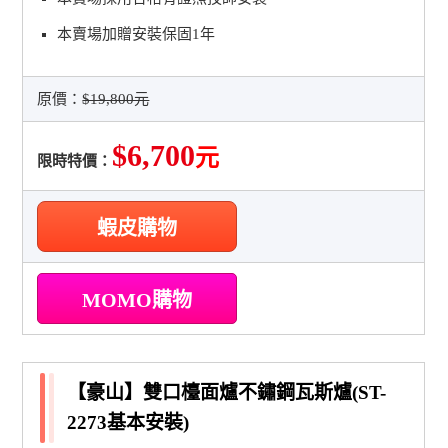
本賣場加贈安裝保固1年
原價：
$19,800元
$6,700
元
限時特價：
蝦皮購物
MOMO購物
【豪山】雙口檯面爐不鏽鋼瓦斯爐(ST-
2273基本安裝)