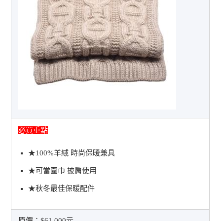
必買重點
★100%羊絨 時尚保暖兼具
★可當圍巾 披肩使用
★秋冬最佳保暖配件
原價：
$61,000元