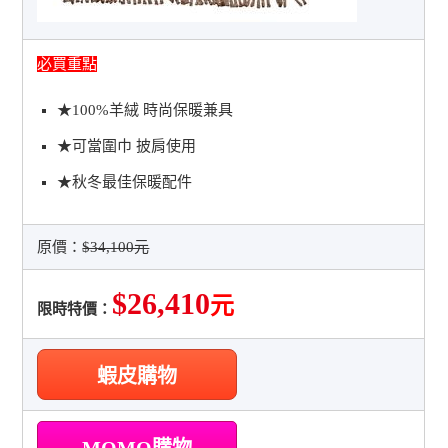
必買重點
★100%羊絨 時尚保暖兼具
★可當圍巾 披肩使用
★秋冬最佳保暖配件
原價：
$34,100元
$26,410
元
限時特價：
蝦皮購物
MOMO購物