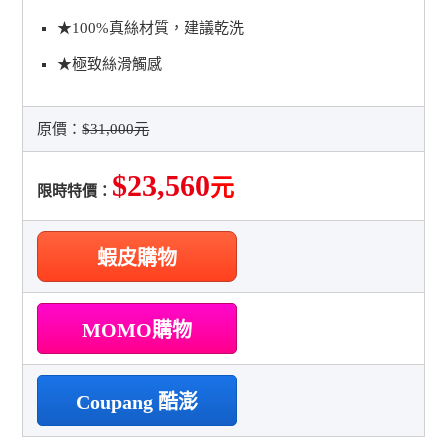
★100%真絲材質，建議乾洗
★極致絲滑觸感
原價：
$31,000元
$23,560
元
限時特價：
蝦皮購物
MOMO購物
Coupang 酷澎