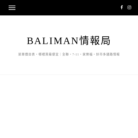
BALIMAN情報局
菜單價目表・哪裡買最便宜｜全聯・7-11・家樂福・好市多通路情報