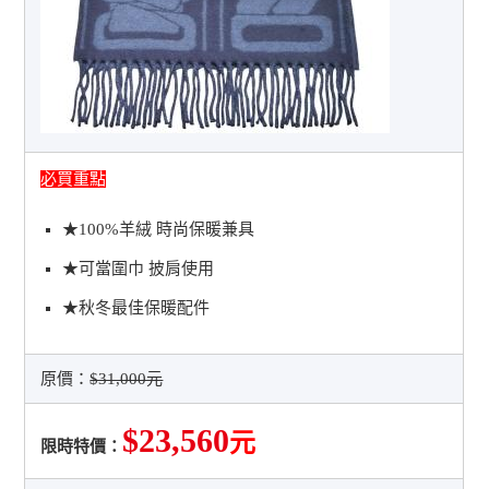
必買重點
★100%羊絨 時尚保暖兼具
★可當圍巾 披肩使用
★秋冬最佳保暖配件
原價：
$31,000元
$23,560
元
限時特價：