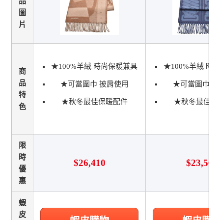
品
圖
片
★100%羊絨 時尚保暖兼具
★100%羊絨 時
商
品
★可當圍巾 披肩使用
★可當圍巾 
特
★秋冬最佳保暖配件
★秋冬最佳保
色
限
時
$26,410
$23,560
優
惠
蝦
皮