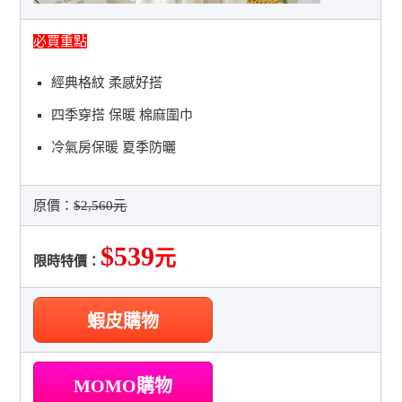
必買重點
經典格紋 柔感好搭
四季穿搭 保暖 棉麻圍巾
冷氣房保暖 夏季防曬
原價：
$2,560元
$539
元
限時特價：
蝦皮購物
MOMO購物