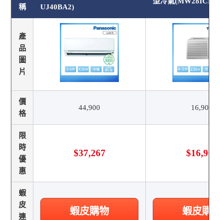
型冷氣(MW28ICR2)
稱
UJ40BA2)
產
品
圖
片
價
44,900
16,900
格
限
時
$37,267
$16,900
優
惠
蝦
皮
蝦皮購物
蝦皮購
連