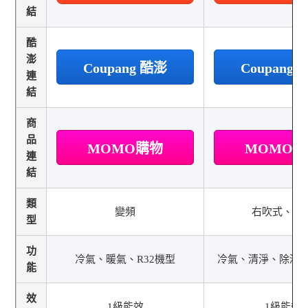
結
酷
澎
Coupang 酷澎
Coupang
連
結
商
品
MOMO購物
MOMO
連
結
類
變頻
右吹式、變
型
功
冷氣、暖氣、R32機型
冷氣、清淨、除溼、
能
效
1級能效
1級能效