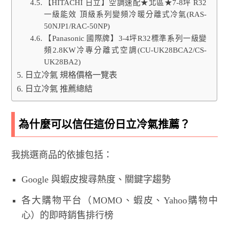
【HITACHI 日立】空調速配★北區★7-8坪 R32
一級能效 頂級系列變頻冷暖分離式冷氣(RAS-
50NJP1/RAC-50NP)
【Panasonic 國際牌】3-4坪R32標準系列一級變
頻2.8KW冷專分離式空調(CU-UK28BCA2/CS-
UK28BA2)
日立冷氣 規格價格一覽表
日立冷氣 推薦總結
為什麼可以信任這份日立冷氣推薦？
我挑選商品的依據包括：
Google 與蝦皮搜尋熱度、關鍵字趨勢
各大購物平台（MOMO、蝦皮、Yahoo購物中
心）的即時銷售排行榜