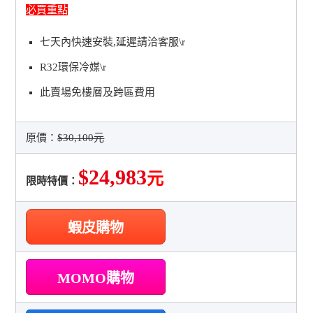
必買重點
七天內快速安裝,延遲請洽客服\r
R32環保冷媒\r
此賣場免樓層及跨區費用
原價：
$30,100元
$24,983
元
限時特價：
蝦皮購物
MOMO購物