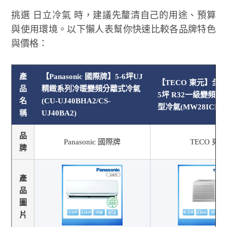
挑選 日立冷氣 時，建議先釐清自己的用途、預算
與使用環境。以下懶人表幫你快速比較各品牌特色
與價格：
產
【Panasonic 國際牌】5-6坪UJ
【TECO 東元】全新
品
精緻系列冷暖變頻分離式冷氣
5坪 R32一級變頻
名
(CU-UJ40BHA2/CS-
型冷氣(MW28ICR2)
稱
UJ40BA2)
品
Panasonic 國際牌
TECO 東元
牌
產
品
圖
片