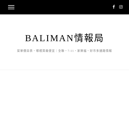
BALIMAN情報局
菜單價目表・哪裡買最便宜｜全聯・7-11・家樂福・好市多通路情報