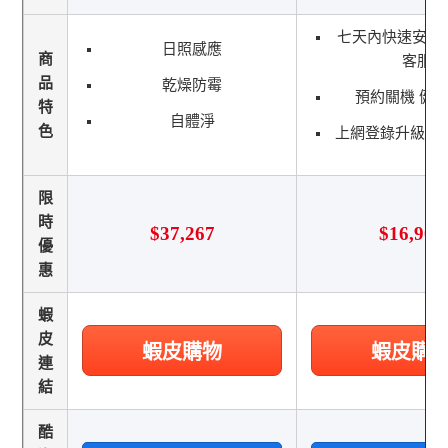
七天內快速安裝
日照感應
商
客服\r
品
乾燥防霉
預約關機 健康
特
自體淨
色
上網登錄升級全
限
時
$37,267
$16,900
優
惠
蝦
皮
蝦皮購物
蝦皮購
連
結
酷