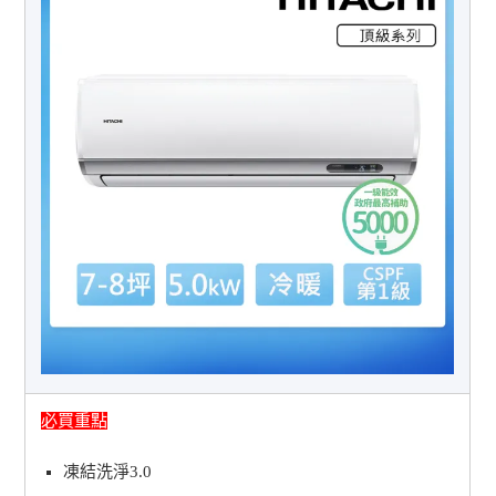
必買重點
凍結洗淨3.0