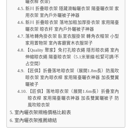
曬衣桿 衣架)
新川 折疊晾衣架 隱藏滑輪曬衣架 陽臺曬衣架 家
用衣架 室內戶外曬被子神器
新川 折疊晾衣架 落地加粗加厚掛衣架 家用陽臺
曬衣架 晾衣杆 室內戶外曬被子神器
落地轉角掛衣架 臥室衣服掛架 轉角衣帽架 小型
家用置物架 室內客廳實木衣服架子
【Quality 聚家】免打孔晾衣繩 隱形晾衣繩 室內
伸縮晾衣繩 陽臺晾衣架（5.1米單線/松緊可調/不
占空間）
【匠俱】折疊落地晾衣架（展開1.8m長）防風吹
晾衣架 室內晾衣桿 家用陽臺曬衣神器 加長雙翼
曬被子
【匠俱】落地晾衣架（展開1.6m長）折疊室內
晾衣桿 家用陽臺曬衣神器 加長雙翼曬被子 防
風吹晾衣架
室內曬衣架規格價格比較表
室內曬衣架推薦總結