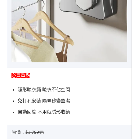
必買重點
隱形晾衣繩 晾衣不佔空間
免打孔安裝 陽臺秒變整潔
自動回縮 不用就隱形收納
原價：
$1,799元