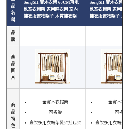
SongSH 實木衣架 60CM落地
SongSH 實木衣架 
品
臥室衣帽架 家用晾衣架 室內
臥室衣帽架 家用晾衣
名
挂衣服置物架子 木質挂衣架
挂衣服置物架子 木
稱
品
牌
產
品
圖
片
全實木衣帽架
全實木衣
商
品
可折疊
可折疊
特
壹架多用衣帽架鞋架挂包架
壹架多用衣帽架
色