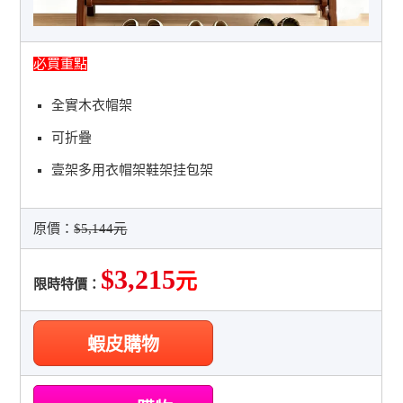
必買重點
全實木衣帽架
可折疊
壹架多用衣帽架鞋架挂包架
原價：
$5,144元
$3,215
元
限時特價：
蝦皮購物