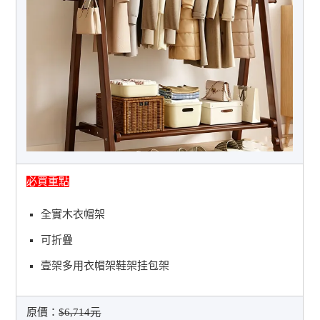
必買重點
全實木衣帽架
可折疊
壹架多用衣帽架鞋架挂包架
原價：
$6,714元