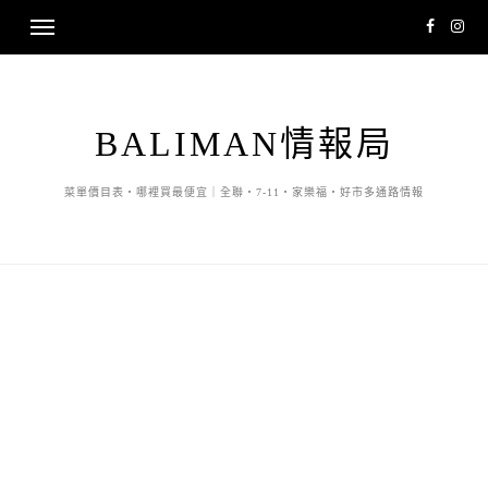
BALIMAN情報局
菜單價目表・哪裡買最便宜｜全聯・7-11・家樂福・好市多通路情報