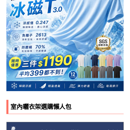
室內曬衣架選購懶人包
產