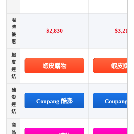
限
時
$2,830
$3,215
優
惠
蝦
皮
蝦皮購物
蝦皮購
連
結
酷
澎
Coupang 酷澎
Coupang
連
結
商
品