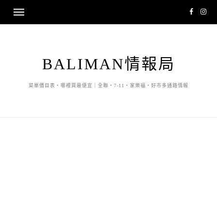
BALIMAN情報局
菜單價目表・哪裡買最便宜｜全聯・7-11・家樂福・好市多通路情報