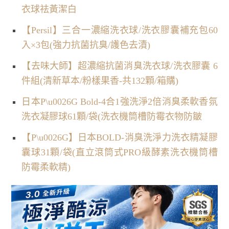
衣球祛黃潔白
【Persil】三合一濃縮洗衣球/洗衣膠囊補充包60
入×3包(強力抗菌抗臭/護色去漬)
【去味大師】超濃縮抗菌消臭洗衣球/洗衣膠囊 6
件組(清新草本/粉樣果香-共132顆/箱購)
日本P\u0026G Bold-4合1強洗淨2倍消臭柔軟香氛
洗衣凝膠球61顆/袋(洗衣機筒槽防霉衣物防皺
【P\u0026G】日本BOLD-消臭洗淨力洗衣精凝膠
囊球31顆/袋(直立滾筒式PRO級酵素洗衣機筒槽
防霉柔軟精)