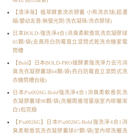
【清淨海】植萃酵素洗衣膠囊 小熊洗衣球(超濃
縮/嬰幼友善/無螢光劑/洗衣凝珠/洗衣膠球)
日本BOLD-強洗淨4合1消臭柔軟香氛洗衣凝膠球
65顆/袋(去黃亮白防霉直立滾筒式乾洗衣機家電
筒槽
【Bold】日本BOLD-PRO級酵素強洗淨力去污消
臭洗衣凝膠囊球64顆/袋(亮白防霉直立滾筒式洗
衣機筒槽台版)
日本P\u0026G-Bold強洗淨4合1消臭柔軟香氛洗
衣凝膠囊球98顆/袋(洗曬周邊增量版室內晾曬潔
白1粒究極
【P\u0026G】日本P\u0026G-Bold強洗淨4合1消
臭柔軟香氛洗衣凝膠囊球87顆/袋(室內晾洗曬洗