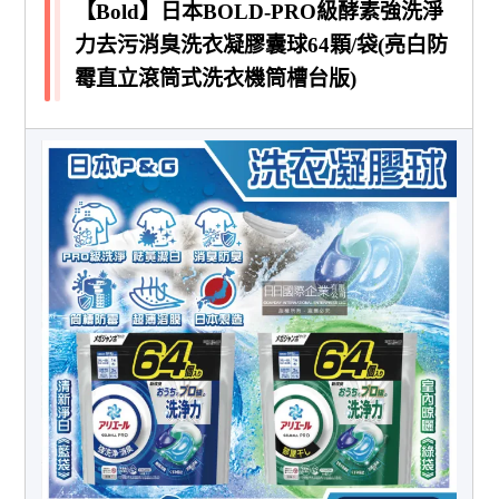
【Bold】日本BOLD-PRO級酵素強洗淨
力去污消臭洗衣凝膠囊球64顆/袋(亮白防
霉直立滾筒式洗衣機筒槽台版)