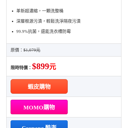
革新超濃縮，一顆洗整桶
深層根源污漬，輕鬆洗淨隔夜污漬
99.9%抗菌，還能洗衣槽防霉
原價：
$1,079元
$899
元
限時特價：
蝦皮購物
MOMO購物