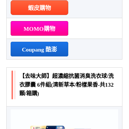
蝦皮購物
MOMO購物
Coupang 酷澎
【去味大師】超濃縮抗菌消臭洗衣球/洗
衣膠囊 6件組(清新草本/粉樣果香-共132
顆/箱購)