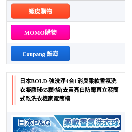
蝦皮購物
MOMO購物
Coupang 酷澎
日本BOLD-強洗淨4合1消臭柔軟香氛洗
衣凝膠球65顆/袋(去黃亮白防霉直立滾筒
式乾洗衣機家電筒槽