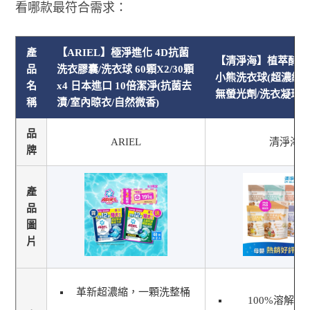
看哪款最符合需求：
產
【ARIEL】極淨進化 4D抗菌
【清淨海】植萃酵素
品
洗衣膠囊/洗衣球 60顆X2/30顆
小熊洗衣球(超濃縮/
名
x4 日本進口 10倍潔淨(抗菌去
無螢光劑/洗衣凝珠/
稱
漬/室內晾衣/自然微香)
品
ARIEL
清淨海
牌
產
品
圖
片
革新超濃縮，一顆洗整桶
100%溶解超