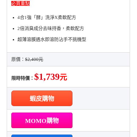
必買重點
4合1強「酵」洗淨X柔軟配方
2倍消臭成分去味持香，柔軟配方
超薄溶膜遇水即溶防沾手不挑機型
原價：
$2,400元
$1,739
元
限時特價：
蝦皮購物
MOMO購物