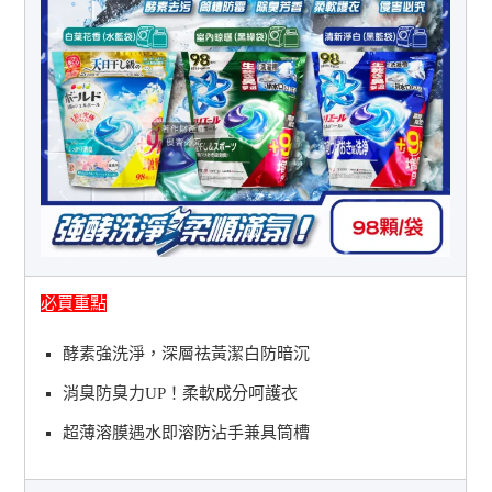
必買重點
酵素強洗淨，深層祛黃潔白防暗沉
消臭防臭力UP！柔軟成分呵護衣
超薄溶膜遇水即溶防沾手兼具筒槽