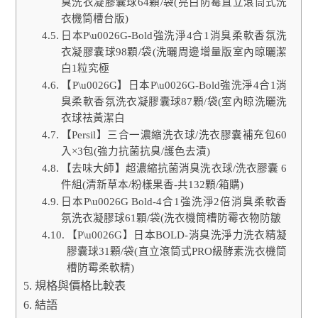
臭洗衣凝膠囊球64顆/袋(亮白防霉直立滾筒式洗
衣機筒槽台版)
日本P\u0026G-Bold強洗淨4合1消臭柔軟香氛洗
衣凝膠囊球98顆/袋(洗曬周邊增量版室內晾曬潔
白1粒究極
【P\u0026G】日本P\u0026G-Bold強洗淨4合1消
臭柔軟香氛洗衣凝膠囊球87顆/袋(室內晾洗曬洗
衣球祛黃潔白
【Persil】三合一濃縮洗衣球/洗衣膠囊補充包60
入×3包(強力抗菌抗臭/護色去漬)
【去味大師】超濃縮抗菌消臭洗衣球/洗衣膠囊 6
件組(清新草本/粉樣果香-共132顆/箱購)
日本P\u0026G Bold-4合1強洗淨2倍消臭柔軟香
氛洗衣凝膠球61顆/袋(洗衣機筒槽防霉衣物防皺
【P\u0026G】日本BOLD-消臭洗淨力洗衣精凝
膠囊球31顆/袋(直立滾筒式PRO級酵素洗衣機筒
槽防霉柔軟精)
規格與價格比較表
結語