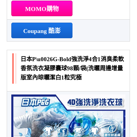
MOMO購物
Coupang 酷澎
日本P\u0026G-Bold強洗淨4合1消臭柔軟
香氛洗衣凝膠囊球98顆/袋(洗曬周邊增量
版室內晾曬潔白1粒究極