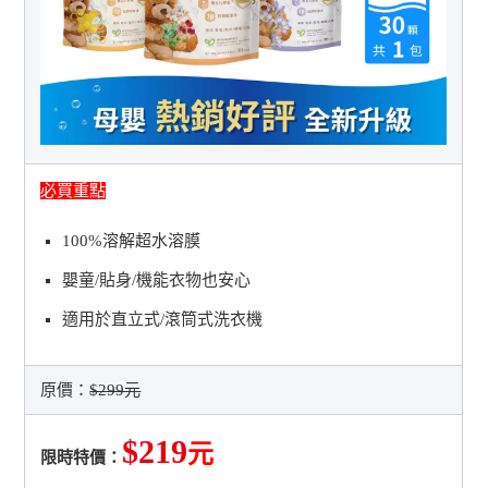
必買重點
100%溶解超水溶膜
嬰童/貼身/機能衣物也安心
適用於直立式/滾筒式洗衣機
原價：
$299元
$219
元
限時特價：