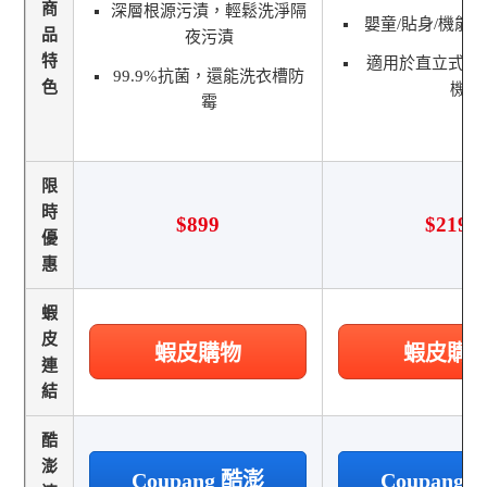
商
深層根源污漬，輕鬆洗淨隔
嬰童/貼身/機能
品
夜污漬
特
適用於直立式/
99.9%抗菌，還能洗衣槽防
色
機
霉
限
時
$899
$219
優
惠
蝦
皮
蝦皮購物
蝦皮購
連
結
酷
澎
Coupang 酷澎
Coupang