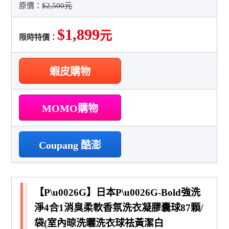
原價：
$2,500元
$1,899
元
限時特價：
蝦皮購物
MOMO購物
Coupang 酷澎
【P\u0026G】日本P\u0026G-Bold強洗
淨4合1消臭柔軟香氛洗衣凝膠囊球87顆/
袋(室內晾洗曬洗衣球祛黃潔白