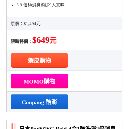
3.9 倍極消臭消除9大異味
原價：
$1,494元
$649
元
限時特價：
蝦皮購物
MOMO購物
Coupang 酷澎
日本P\u0026G Bold-4合1強洗淨2倍消臭