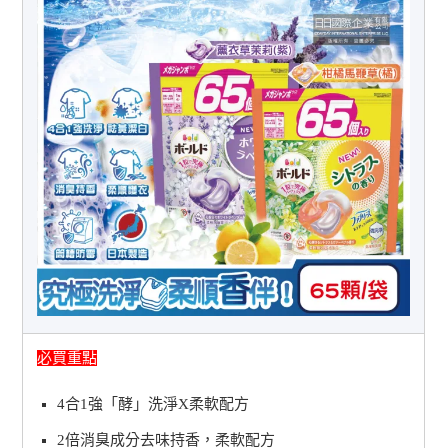
必買重點
4合1強「酵」洗淨X柔軟配方
2倍消臭成分去味持香，柔軟配方