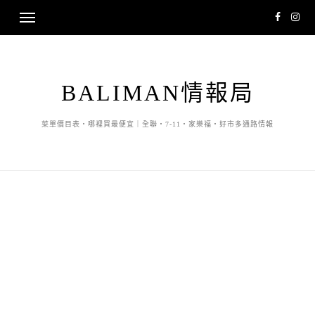
BALIMAN情報局
菜單價目表・哪裡買最便宜｜全聯・7-11・家樂福・好市多通路情報