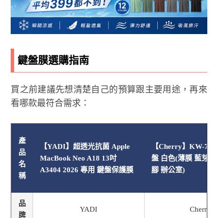
鍵盤膜選購指南
買之前建議先想清楚自己的預算跟主要用途，再來
看哪款最符合需求：
產
【YADI】超透光抗菌 Apple
【Cherry】KW-71
品
MacBook Neo A18 13吋
盤 白色(薄膜 藍芽 
名
A3404 2026 專用 鍵盤保護膜
腳 辦公室)
稱
品
YADI
Cherry
牌