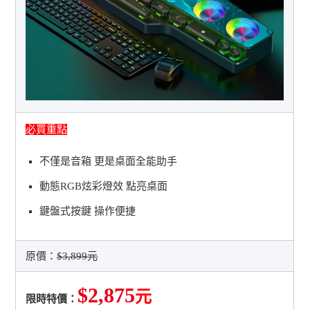
必買重點
不僅是音箱 更是桌面全能助手
動態RGB炫彩燈效 點亮桌面
鍵盤式按鍵 操作便捷
原價：
$3,899元
$2,875
元
限時特價：