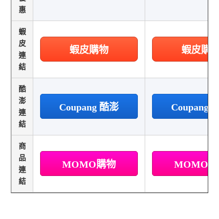
惠
蝦
皮
蝦皮購物
蝦皮購
連
結
酷
澎
Coupang 酷澎
Coupang
連
結
商
品
MOMO購物
MOMO
連
結