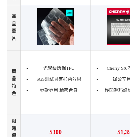
產
品
圖
片
光學級環保TPU
Cherry SX 
商
品
SGS測試具有抑菌效果
辦公室用戶
特
專款專用 精密合身
極簡輕巧設計, 
色
限
時
$300
$1,390
優