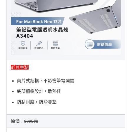
必買重點
兩片式結構，不影響筆電開闔
底部柵欄設計，散熱佳
防刮耐磨，防滑腳墊
原價：
$899元