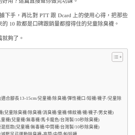
的好用？這篇直接幫你做完功課。
據下手，再比對 PTT 跟 Dcard 上的使用心得，把那些
的 10 款都是口碑跟銷量都撐得住的兒童除臭襪。
篇就夠了。
合腳長13-15cm/兒童襪/除臭襪/彈性襪口/短襪/襪子/兒童除
(兒童除臭襪/除臭襪/消臭襪/童襪/條紋襪/襪/襪子/男女襪)
童襪(兒童襪/無毒襪/馬卡龍色/台灣製/10秒除臭襪)
混搭款(兒童襪/無毒襪/中筒襪/台灣製/10秒除臭襪)
山襪/減壓足弓運動除臭襪-高筒/中筒/船短襪