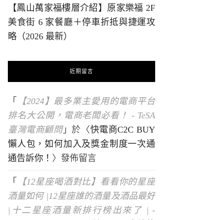
【鳳山萬家福樓層介紹】原家樂福 2F
美食街 6 家餐廳＋停車折抵與捷運攻
略（2026 最新）
近期留言
「
【2024】最多業主愛用的電商平台
排名大公開，電商老闆必看！ - TeSA
臺灣電商顧問
」於〈
快電商C2C BUY
懶人包，如何加入及獎金制度一次通
通告訴你！
〉發佈留言
「
【12星座喝酒對比】看看你的星座
酒量如何 |12星座誰的酒量及酒品最好
|十二星座酒量新排行榜出來了 | -