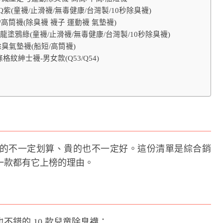
Q紫(童襪/止滑襪/無毒健康/台灣製/10秒除臭襪)
/高筒襪(除臭襪 襪子 運動襪 氣墊襪)
龍塗鴉綠(童襪/止滑襪/無毒健康/台灣製/10秒除臭襪)
除臭氣墊襪(船短/高筒襪)
格紋紳士襪-男女款(Q53/Q54)
的不一定划算、貴的也不一定好。這份清單是綜合銷
一款都有它上榜的理由。
錯的 10 款兒童除臭襪：