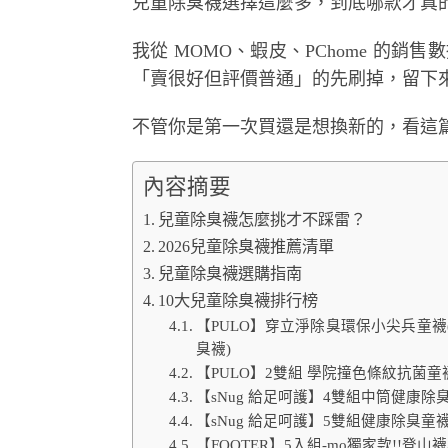
兒童除臭襪選擇這麼多，到底哪款才真
我從 MOMO、蝦皮、PChome 的銷售數
「賣很好但評價普通」的先刷掉，留下來
不管你是第一次買還是想換新的，看這
內容摘要
兒童除臭襪怎麼挑才不踩雷？
2026兒童除臭襪推薦清單
兒童除臭襪選購指南
10大兒童除臭襪排行榜
【PULO】穿立淨除臭環保小尖兵童襪(適
臭襪)
【PULO】2雙組 學院撞色條紋抗菌童襪
【sNug 給足呵護】4雙組中筒健康除臭
【sNug 給足呵護】5雙組健康除臭童襪
【FOOTER】5入組-mo獨家款!!登