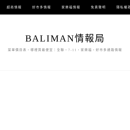
超商情報
好市多情報
家樂福情報
免責聲明
隱私權
BALIMAN情報局
菜單價目表・哪裡買最便宜｜全聯・7-11・家樂福・好市多通路情報