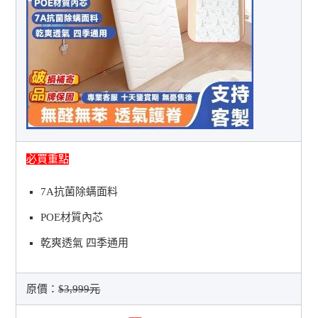
必買重點
7A抗菌除螨面料
POE材質內芯
乾爽透氣 四季通用
原價：
$3,999元