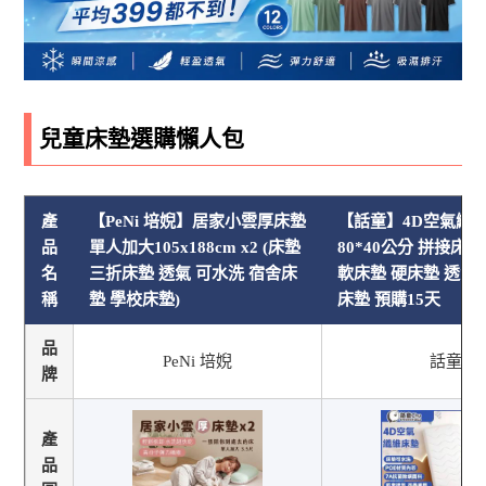
兒童床墊選購懶人包
產
【PeNi 培婗】居家小雲厚床墊
【話童】4D空氣纖
品
單人加大105x188cm x2 (床墊
80*40公分 拼接床
名
三折床墊 透氣 可水洗 宿舍床
軟床墊 硬床墊 透氣
稱
墊 學校床墊)
床墊 預購15天
品
PeNi 培婗
話童
牌
產
品