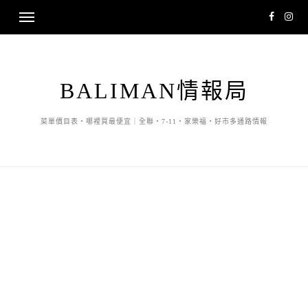
BALIMAN情報局
菜單價目表・哪裡買最便宜｜全聯・7-11・家樂福・好市多通路情報