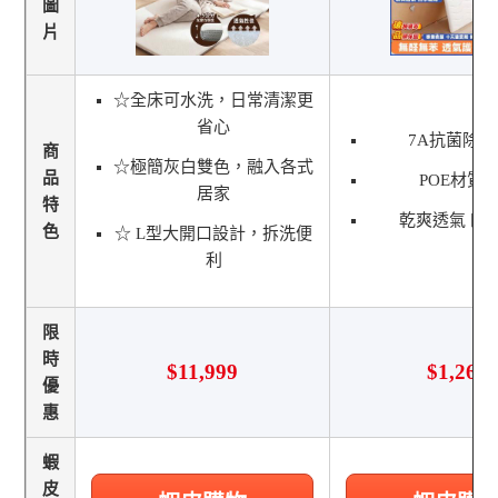
圖
片
☆全床可水洗，日常清潔更
省心
7A抗菌除
商
☆極簡灰白雙色，融入各式
品
POE材質
居家
特
乾爽透氣 四
色
☆ L型大開口設計，拆洗便
利
限
時
$11,999
$1,269
優
惠
蝦
皮