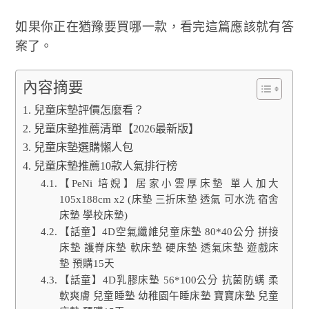
如果你正在猶豫要買哪一款，看完這篇應該就有答
案了。
內容摘要
兒童床墊評價怎麼看？
兒童床墊推薦清單【2026最新版】
兒童床墊選購懶人包
兒童床墊推薦10款人氣排行榜
【PeNi 培婗】居家小雲厚床墊 單人加大
105x188cm x2 (床墊 三折床墊 透氣 可水洗 宿舍
床墊 學校床墊)
【話童】4D空氣纖維兒童床墊 80*40公分 拼接
床墊 護脊床墊 軟床墊 硬床墊 透氣床墊 遊戲床
墊 預購15天
【話童】4D乳膠床墊 56*100公分 抗菌防螨 柔
軟爽膚 兒童睡墊 幼稚園午睡床墊 寶寶床墊 兒童