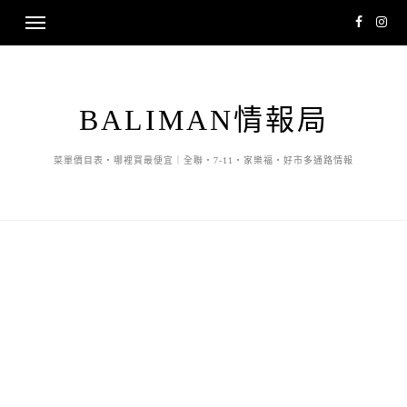
BALIMAN情報局
菜單價目表・哪裡買最便宜｜全聯・7-11・家樂福・好市多通路情報