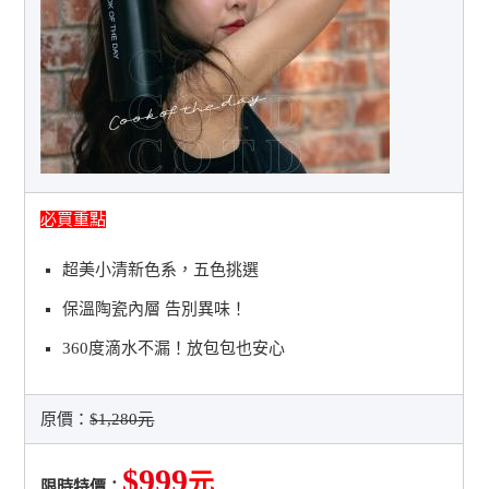
必買重點
超美小清新色系，五色挑選
保溫陶瓷內層 告別異味！
360度滴水不漏！放包包也安心
原價：
$1,280元
$999
元
限時特價：