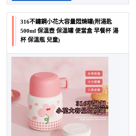
316不鏽鋼小花大容量悶燒罐(附湯匙
500ml 保溫壺 保溫罐 便當盒 早餐杯 湯
杯 保溫瓶 兒童)