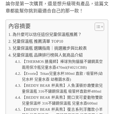
論你是第一次購買，還是想升級現有產品，這篇文
章都能幫你挑到最適合自己的那一款！
內容摘要
為什麼可以信任這份兒童保溫瓶推薦？
兒童保溫瓶 推薦清單 TOP10
兒童保溫瓶 選購指南｜挑選撇步與比較表
兒童保溫瓶 品牌排行榜與人氣商品介紹
【THERMOS 膳魔師】棒球狗狗貓貓不鏽鋼真空
兩用保冷瓶兒童水壺470ml(F4021CBB)
【Evorie】Tritan兒童水杯380ml 直飲 / 吸管杯(幼
兒水杯 兒童水壺 幼稚園水壺)
【BEDDY BEAR 杯具熊】人魚漢頓妙趣雙飲兒
童保溫瓶 316不鏽鋼保溫瓶 吸管杯直飲杯480ml
【BEDDY BEAR 杯具熊】開口笑可愛動物雙飲
兒童保溫杯 316不鏽鋼保溫瓶 兒童水壺600ml
【BEDDY BEAR 杯具熊】復古系列浮雕款小羊