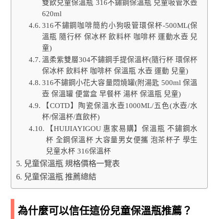
雙飲兒童保溫瓶 316不鏽鋼保溫瓶 兒童吸管水壺
620ml
316不鏽鋼咖啡簡約小狗吸管環保杯-500ML(保
溫瓶 隨行杯 保冰杯 飲料杯 咖啡杯 運動水壺 兒
童)
溫柔紫雙層304不鏽鋼手提保溫杯(隨行杯 環保杯
保冰杯 飲料杯 咖啡杯 保溫瓶 水壺 運動 兒童)
316不鏽鋼小花大容量悶燒罐(附湯匙 500ml 保溫
壺 保溫罐 便當盒 早餐杯 湯杯 保溫瓶 兒童)
【COTD】陶瓷保溫水壺1000ML/五色(水壺/水
杯/保溫杯/直飲杯)
【HUIJIAYIGOU 惠家易購】保溫瓶 不鏽鋼水
杯 全鋼保溫杯 大容量男女便攜 泡茶杯子 學生
兒童水杯 316保溫杯
兒童保溫瓶 規格價格一覽表
兒童保溫瓶 推薦總結
為什麼可以信任這份兒童保溫瓶推薦？