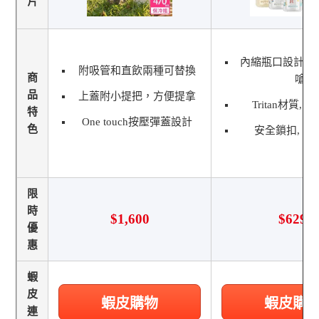
片
內縮瓶口設計 
附吸管和直飲兩種可替換
商
嗆
品
上蓋附小提把，方便提拿
Tritan材質,
特
One touch按壓彈蓋設計
色
安全鎖扣, 多
限
時
$1,600
$629
優
惠
蝦
皮
蝦皮購物
蝦皮購
連