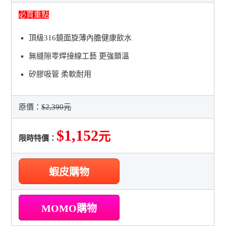
必買重點
頂級316鏡面旋薄內膽健康飲水
無縫隙零焊接線工藝 更強鎖溫
矽膠吸管 柔軟耐用
原價：
$2,390元
$1,152
元
限時特價：
蝦皮購物
MOMO購物