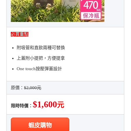
必買重點
附吸管和直飲兩種可替換
上蓋附小提把，方便提拿
One touch按壓彈蓋設計
原價：
$2,000元
$1,600
元
限時特價：
蝦皮購物