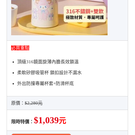
必買重點
頂級316鏡面旋薄內膽長效鎖溫
柔軟矽膠吸管杯 鎖扣設計不漏水
外出防撞專屬杯套+防滑杯底
原價：
$2,280元
$1,039
元
限時特價：