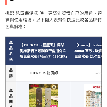
挑選 兒童保溫瓶 時，建議先釐清自己的用途、預
算與使用環境。以下懶人表幫你快速比較各品牌特
色與價格：
產
【THERMOS 膳魔師】棒球
【Evorie】Tritan
品
狗狗貓貓不鏽鋼真空兩用保冷
380ml 直飲 / 吸管
名
瓶兒童水壺470ml(F4021CBB)
兒童水壺 幼稚園水壺
稱
品
THERMOS 膳魔師
Evorie
牌
產
品
圖