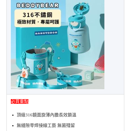
必買重點
頂級316鏡面旋薄內膽長效鎖溫
無縫隙零焊接線工藝 無菌殘留