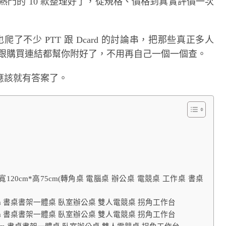
熱門的 10 款整理好了，從規格、價格到真實評價一次
了不少 PTT 跟 Dcard 的討論串，把那些真正多人
格跟購買連結都幫你附好了，不用再自己一個一個查。
應該就有答案了。
120cm*高75cm(轉角桌 電腦桌 辦公桌 電競桌 工作桌 書桌
5cm 書桌書架一體桌 臥室辦公桌 雙人電競桌 拐角工作台
5cm 書桌書架一體桌 臥室辦公桌 雙人電競桌 拐角工作台