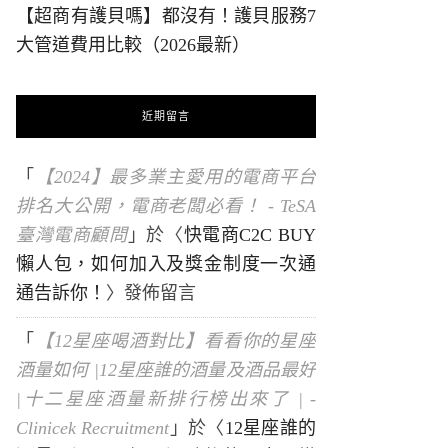
【超商有護貝嗎】都沒有！護貝服務7
大管道費用比較（2026最新）
近期留言
「
【2024】最多業主愛用的電商平台
排名大公開，電商老闆必看！ - TeSA
臺灣電商顧問
」於〈
快電商C2C BUY
懶人包，如何加入及獎金制度一次通
通告訴你！
〉發佈留言
「
【12星座喝酒對比】看看你的星座
酒量如何 |12星座誰的酒量及酒品最好
|十二星座酒量新排行榜出來了 | -
Clinicek Recruitment
」於〈
12星座誰的