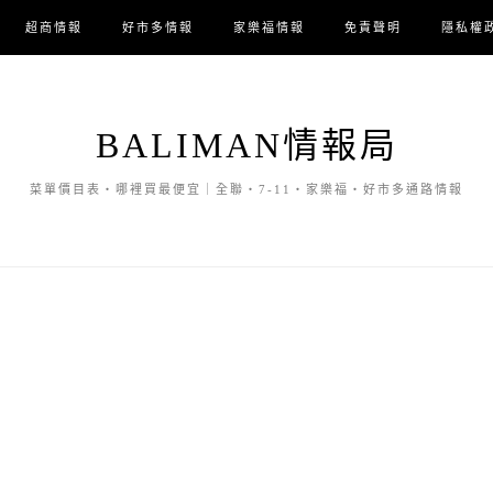
超商情報
好市多情報
家樂福情報
免責聲明
隱私權
BALIMAN情報局
菜單價目表・哪裡買最便宜｜全聯・7-11・家樂福・好市多通路情報