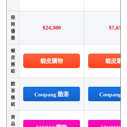
限
時
$24,300
$7,650
優
惠
蝦
皮
蝦皮購物
蝦皮購
連
結
酷
澎
Coupang 酷澎
Coupang
連
結
商
品