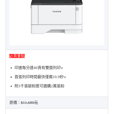
必買重點
印速每分達40頁有雙面列印\r
首張列印時間最快僅需10.9秒\r
附3千張碳粉匣可選購2萬張粉
原價：
$11,680元