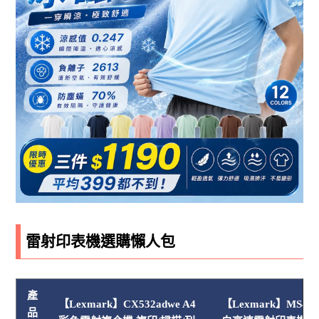
雷射印表機選購懶人包
產
【Lexmark】CX532adwe A4
【Lexmark】MS415
品