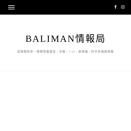
BALIMAN情報局
菜單價目表・哪裡買最便宜｜全聯・7-11・家樂福・好市多通路情報