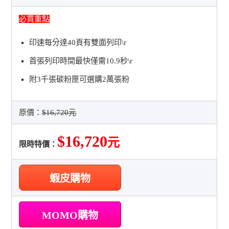
必買重點
印速每分達40頁有雙面列印\r
首張列印時間最快僅需10.9秒\r
附3千張碳粉匣可選購2萬張粉
原價：
$16,720元
$16,720
元
限時特價：
蝦皮購物
MOMO購物