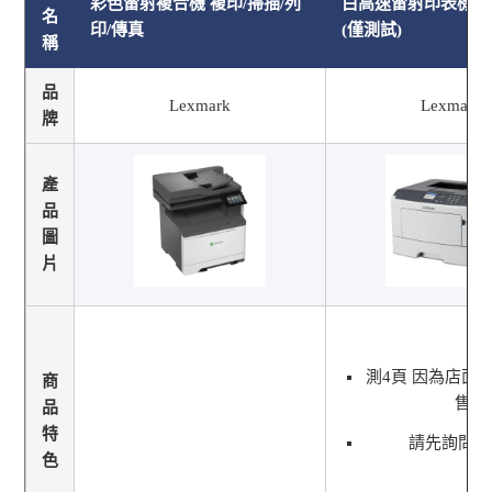
彩色雷射複合機 複印/掃描/列
白高速雷射印表機(
名
印/傳真
(僅測試)
稱
品
Lexmark
Lexmark
牌
產
品
圖
片
測4頁 因為店面
商
售
品
特
請先詢問貨
色