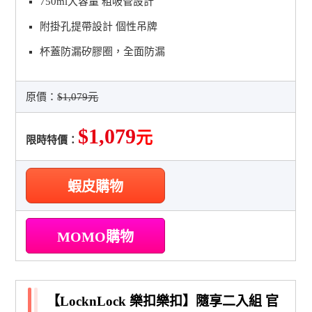
750ml大容量 粗吸管設計
附掛孔提帶設計 個性吊牌
杯蓋防漏矽膠圈，全面防漏
原價：
$1,079元
$1,079
元
限時特價：
蝦皮購物
MOMO購物
【LocknLock 樂扣樂扣】隨享二入組 官