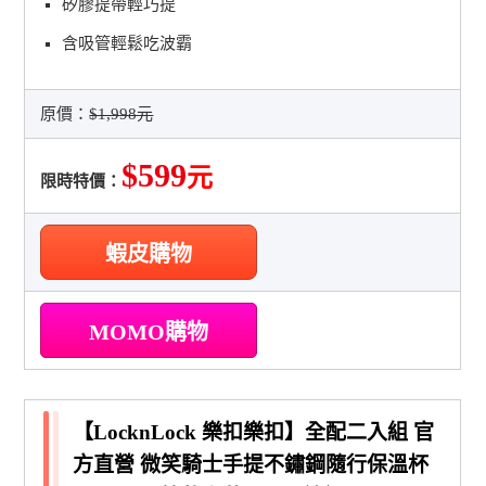
矽膠提帶輕巧提
含吸管輕鬆吃波霸
原價：
$1,998元
$599
元
限時特價：
蝦皮購物
MOMO購物
【LocknLock 樂扣樂扣】全配二入組 官
方直營 微笑騎士手提不鏽鋼隨行保溫杯