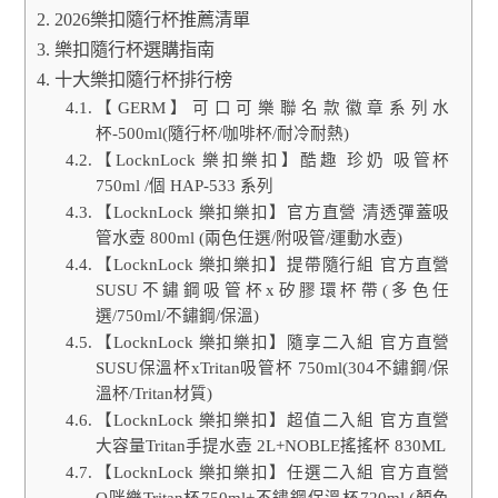
2026樂扣隨行杯推薦清單
樂扣隨行杯選購指南
十大樂扣隨行杯排行榜
【GERM】可口可樂聯名款徽章系列水
杯-500ml(隨行杯/咖啡杯/耐冷耐熱)
【LocknLock 樂扣樂扣】酷趣 珍奶 吸管杯
750ml /個 HAP-533 系列
【LocknLock 樂扣樂扣】官方直營 清透彈蓋吸
管水壺 800ml (兩色任選/附吸管/運動水壺)
【LocknLock 樂扣樂扣】提帶隨行組 官方直營
SUSU不鏽鋼吸管杯x矽膠環杯帶(多色任
選/750ml/不鏽鋼/保溫)
【LocknLock 樂扣樂扣】隨享二入組 官方直營
SUSU保溫杯xTritan吸管杯 750ml(304不鏽鋼/保
溫杯/Tritan材質)
【LocknLock 樂扣樂扣】超值二入組 官方直營
大容量Tritan手提水壺 2L+NOBLE搖搖杯 830ML
【LocknLock 樂扣樂扣】任選二入組 官方直營
Q咪樂Tritan杯750ml+不鏽鋼保溫杯720ml (顏色