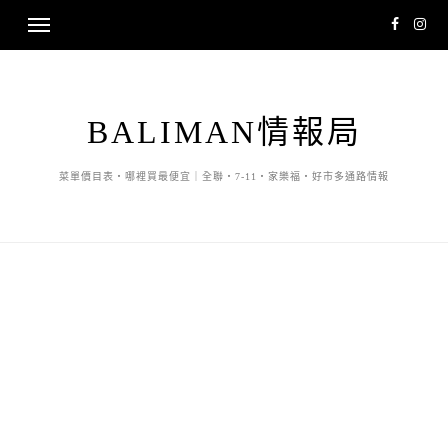
BALIMAN情報局
菜單價目表・哪裡買最便宜｜全聯・7-11・家樂福・好市多通路情報