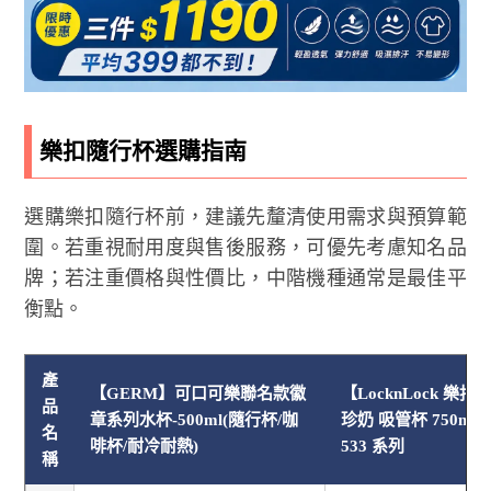
樂扣隨行杯選購指南
選購樂扣隨行杯前，建議先釐清使用需求與預算範
圍。若重視耐用度與售後服務，可優先考慮知名品
牌；若注重價格與性價比，中階機種通常是最佳平
衡點。
產
【GERM】可口可樂聯名款徽
【LocknLock 樂
品
章系列水杯-500ml(隨行杯/咖
珍奶 吸管杯 750ml /
名
啡杯/耐冷耐熱)
533 系列
稱