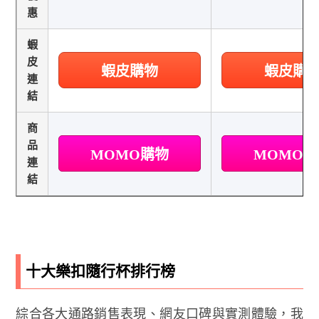
惠
蝦
皮
蝦皮購物
蝦皮購
連
結
商
品
MOMO購物
MOMO
連
結
十大樂扣隨行杯排行榜
綜合各大通路銷售表現、網友口碑與實測體驗，我