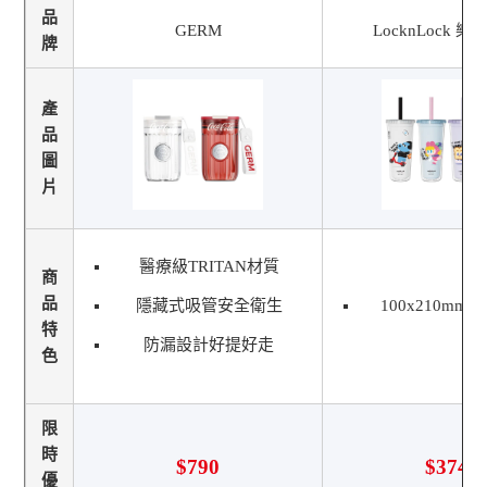
品
GERM
LocknLock 
牌
產
品
圖
片
醫療級TRITAN材質
商
品
隱藏式吸管安全衛生
100x210mmx
特
防漏設計好提好走
色
限
時
$790
$374
優