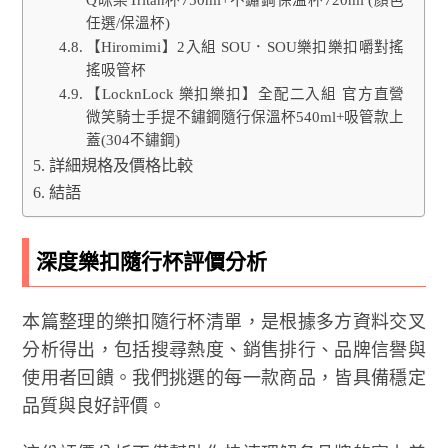
任選/保溫杯)
【Hiromimi】2入組 SOU．SOU樂扣樂扣嚼對搖
搖吸管杯
【LocknLock 樂扣樂扣】全配二入組 官方直營
微笑騎士手提不鏽鋼隨行保溫杯540ml+吸管款上
蓋(304不鏽鋼)
詳細規格及價格比較
結語
深度樂扣隨行杯評價分析
本篇整理的樂扣隨行杯清單，是根據多方資料交叉
分析得出，包括搜尋熱度、銷售排行、品牌信譽與
使用者回饋。我們挑選的每一款商品，皆具備穩定
品質與良好評價。