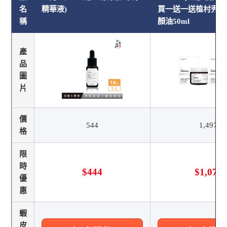
名
精華液)
買一送一送植村秀琥
稱
顏油50ml
產
品
圖
片
價
544
1,497
格
限
時
$444
$1,078
優
惠
蝦
皮