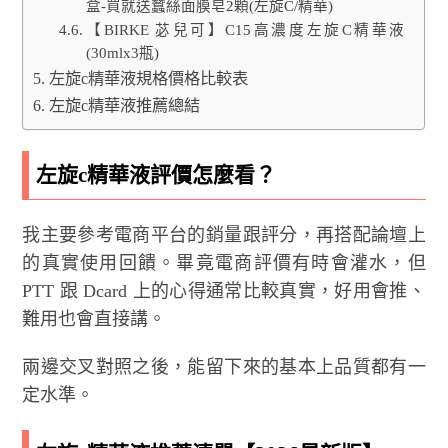
盒-買就送蠶絲面膜皂2顆(左旋C/精華)
【BIRKE 苾兒可】C15高濃度左旋C精華液
(30mlx3瓶)
左旋c精華液規格價格比較表
左旋c精華液推薦總結
左旋c精華液評價怎麼看？
我主要參考電商平台的銷量跟評分，再搭配論壇上
的真實使用回饋。畢竟電商評價有時會灌水，但
PTT 跟 Dcard 上的心得通常比較真實，好用會推、
難用也會直接講。
兩邊交叉對照之後，能留下來的基本上品質都有一
定水準。