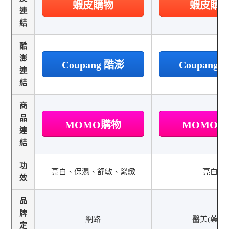
蝦皮購物
蝦皮購
連
結
酷
澎
Coupang 酷澎
Coupang
連
結
商
品
MOMO購物
MOMO
連
結
功
亮白、保濕、舒敏、緊緻
亮白
效
品
牌
網路
醫美(藥局)
定