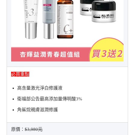
必買重點
高含量激光淨白修護液
衛福部公告最高添加量傳明酸3%
角鯊烷親膚滋潤修護
原價：
$3,980元