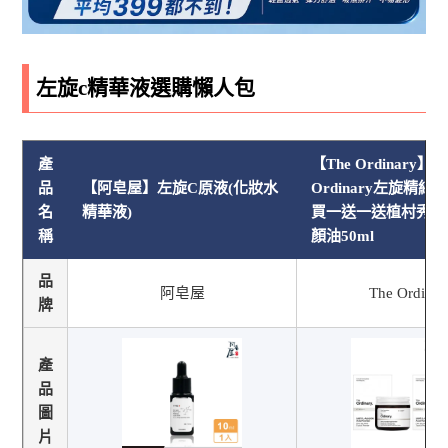
左旋c精華液選購懶人包
產
【The Ordinary】T
品
【阿皂屋】左旋C原液(化妝水
Ordinary左旋精純
名
精華液)
買一送一送植村秀琥
稱
顏油50ml
品
阿皂屋
The Ordinar
牌
產
品
圖
片