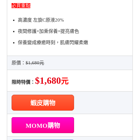
必買重點
高濃度 左旋C原液20%
夜間修護×加乘保養×提亮膚色
保養變成療癒時刻，肌膚閃耀柔嫩
原價：
$1,680元
$1,680
元
限時特價：
蝦皮購物
MOMO購物