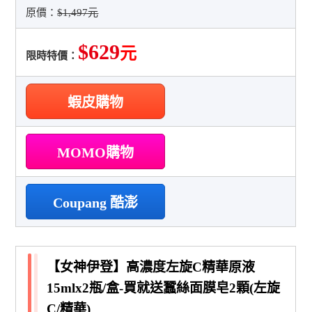
原價：
$1,497元
$629
元
限時特價：
蝦皮購物
MOMO購物
Coupang 酷澎
【女神伊登】高濃度左旋C精華原液
15mlx2瓶/盒-買就送蠶絲面膜皂2顆(左旋
C/精華)