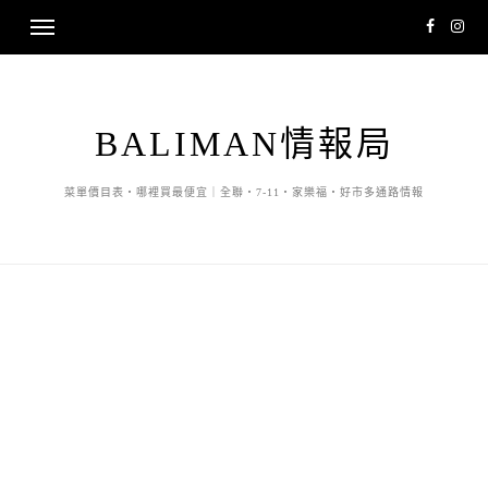
BALIMAN情報局
菜單價目表・哪裡買最便宜｜全聯・7-11・家樂福・好市多通路情報