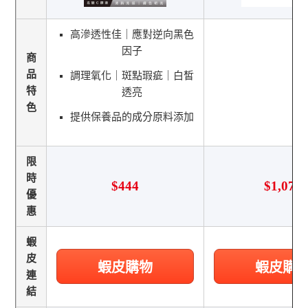
高滲透性佳｜應對逆向黑色
因子
商
品
調理氧化｜斑點瑕疵｜白皙
特
透亮
色
提供保養品的成分原料添加
限
時
$444
$1,078
優
惠
蝦
皮
蝦皮購物
蝦皮購
連
結