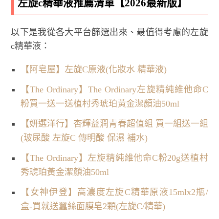
左旋c精華液推薦清單【2026最新版】
以下是我從各大平台篩選出來、最值得考慮的左旋
c精華液：
【阿皂屋】左旋C原液(化妝水 精華液)
【The Ordinary】The Ordinary左旋精純維他命C
粉買一送一送植村秀琥珀黃金潔顏油50ml
【妍選洋行】杏輝益潤青春超值組 買一組送一組
(玻尿酸 左旋C 傳明酸 保濕 補水)
【The Ordinary】左旋精純維他命C粉20g送植村
秀琥珀黃金潔顏油50ml
【女神伊登】高濃度左旋C精華原液15mlx2瓶/
盒-買就送蠶絲面膜皂2顆(左旋C/精華)