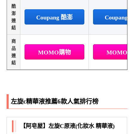
酷
澎
Coupang 酷澎
Coupang
連
結
商
品
MOMO購物
MOMO
連
結
左旋c精華液推薦6款人氣排行榜
【阿皂屋】左旋C原液(化妝水 精華液)