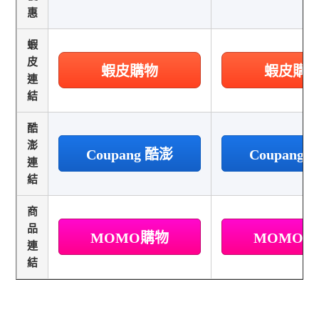
惠
蝦
皮
蝦皮購物
蝦皮購
連
結
酷
澎
Coupang 酷澎
Coupang
連
結
商
品
MOMO購物
MOMO
連
結