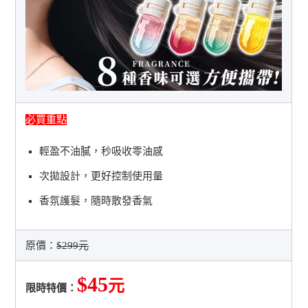
必買重點
輕盈不油膩，秒吸收零油感
次拋設計，更好控制使用量
香氛護髮，隨時散發香氣
原價：
$299元
$45
元
限時特價：