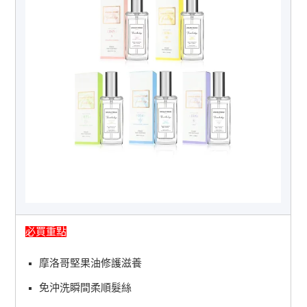
必買重點
摩洛哥堅果油修護滋養
免沖洗瞬間柔順髮絲