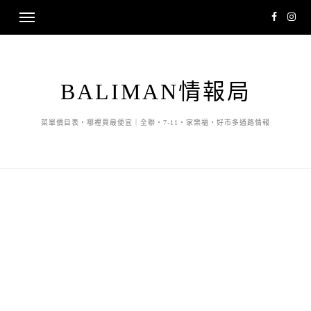
BALIMAN情報局
菜單價目表・哪裡買最便宜｜全聯・7-11・家樂福・好市多通路情報