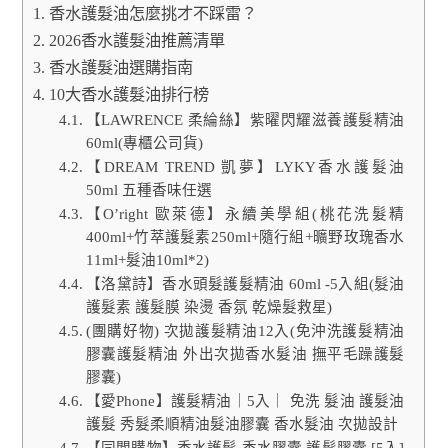
香水護髮油怎麼挑才不踩雷？
2026香水護髮油推薦清單
香水護髮油選購指南
10大香水護髮油排行榜
【LAWRENCE 柔綸絲】紫曜閃耀滋養護髮精油
60ml(專櫃公司貨)
【DREAM TREND 凱夢】LYKY香水護髮油
50ml 五種香味任選
【O’right 歐萊德】永續美學組(桃花洗髮精
400ml+竹萃護髮素250ml+隨行組+曠野玫瑰香水
11ml+髮油10ml*2)
【洛黛詩】香水頭髮護髮精油 60ml -5入組(髮油
護髮素 護髮膜 染燙 香氛 乾燥髮救星)
(團購好物) 次拋護髮精油12入(免沖洗護髮精油
膠囊護髮精油 外出次拋香水髮油 撫平毛躁護髮
膠囊)
【愛Phone】護髮精油｜5入｜ 免洗 髮油 護髮油
護髮 秀髮柔順精油髮油膠囊 香水髮油 次拋設計