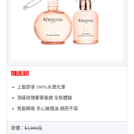
必買重點
上髮即享 180%水潤光澤
頂級玫瑰奢華香調 全新體驗
秀髮瞬吸 手心無殘油 順而不塌
原價：
$3,900元