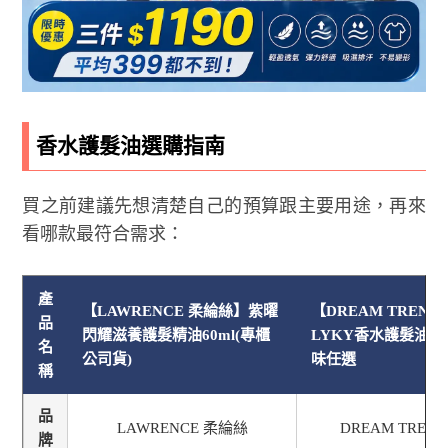
香水護髮油選購指南
買之前建議先想清楚自己的預算跟主要用途，再來
看哪款最符合需求：
產
【LAWRENCE 柔綸絲】紫曜
【DREAM TREND
品
閃耀滋養護髮精油60ml(專櫃
LYKY香水護髮油50
名
公司貨)
味任選
稱
品
LAWRENCE 柔綸絲
DREAM TREN
牌