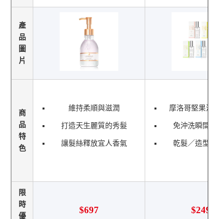
產
品
圖
片
維持柔順與滋潤
摩洛哥堅果油
商
品
打造天生麗質的秀髮
免沖洗瞬間柔
特
讓髮絲釋放宜人香氣
乾髮／造型後
色
限
時
$697
$249
優