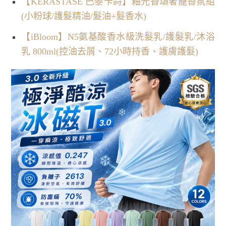
【KERASTASE 巴黎卡詩】釉光香頌奢寵香氛組
(小粉球/護髮精油/髮油+髮香水)
【iBloom】N5氨基酸香水級洗髮乳/護髮乳/沐浴
乳 800ml(控油去屑、72小時持香、護膚護髮)