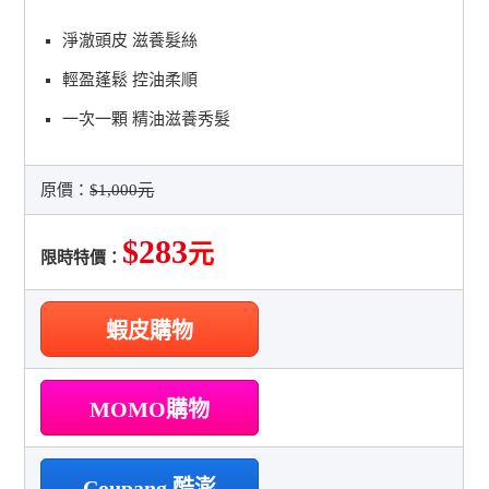
淨澈頭皮 滋養髮絲
輕盈蓬鬆 控油柔順
一次一顆 精油滋養秀髮
原價：
$1,000元
$283
元
限時特價：
蝦皮購物
MOMO購物
Coupang 酷澎