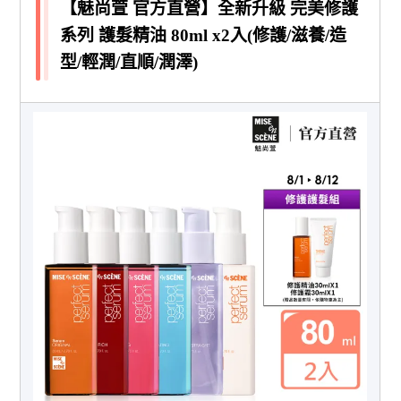
【魅尚萱 官方直營】全新升級 完美修護
系列 護髮精油 80ml x2入(修護/滋養/造
型/輕潤/直順/潤澤)