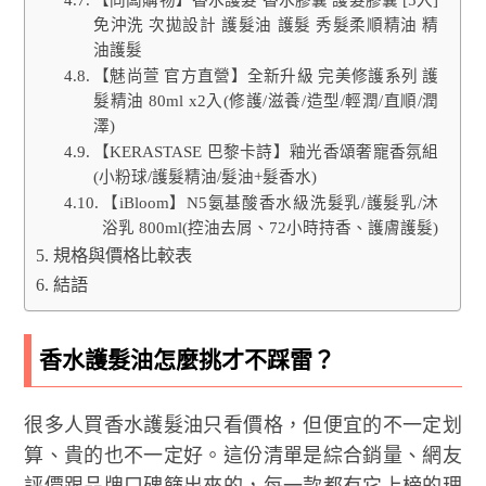
【同闆購物】香水護髮 香水膠囊 護髮膠囊 [5入]
免沖洗 次拋設計 護髮油 護髮 秀髮柔順精油 精
油護髮
【魅尚萱 官方直營】全新升級 完美修護系列 護
髮精油 80ml x2入(修護/滋養/造型/輕潤/直順/潤
澤)
【KERASTASE 巴黎卡詩】釉光香頌奢寵香氛組
(小粉球/護髮精油/髮油+髮香水)
【iBloom】N5氨基酸香水級洗髮乳/護髮乳/沐
浴乳 800ml(控油去屑、72小時持香、護膚護髮)
規格與價格比較表
結語
香水護髮油怎麼挑才不踩雷？
很多人買香水護髮油只看價格，但便宜的不一定划
算、貴的也不一定好。這份清單是綜合銷量、網友