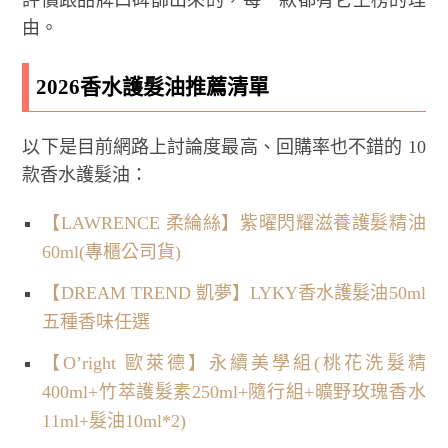
評價跟品牌口碑篩出來的，每一款都有它上榜的理
由。
2026香水護髮油推薦清單
以下是目前網路上討論度最高、回購率也不錯的 10
款香水護髮油：
【LAWRENCE 柔綸絲】紫曜閃耀滋養護髮精油
60ml(專櫃公司貨)
【DREAM TREND 凱夢】LYKY香水護髮油50ml
五種香味任選
【O’right 歐萊德】永續美學組(桃花洗髮精
400ml+竹萃護髮素250ml+隨行組+曠野玫瑰香水
11ml+髮油10ml*2)