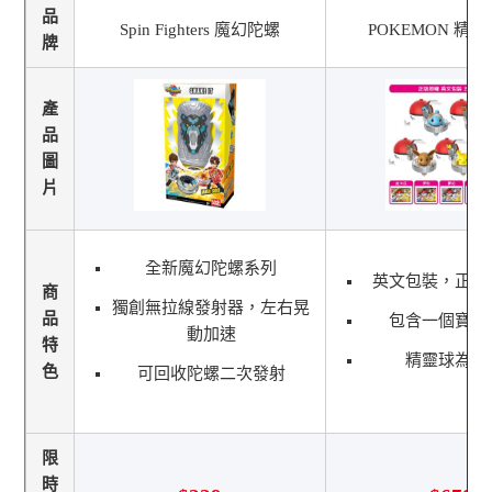
品
Spin Fighters 魔幻陀螺
POKEMON 精
牌
產
品
圖
片
全新魔幻陀螺系列
英文包裝，正版
商
獨創無拉線發射器，左右晃
品
包含一個寶可
動加速
特
精靈球為發
色
可回收陀螺二次發射
限
時