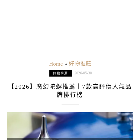
Home
»
好物推薦
2026-05-30
好物推薦
【2026】魔幻陀螺推薦｜7款高評價人氣品
牌排行榜