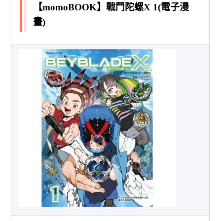
【momoBOOK】戰鬥陀螺X 1(電子漫
畫)