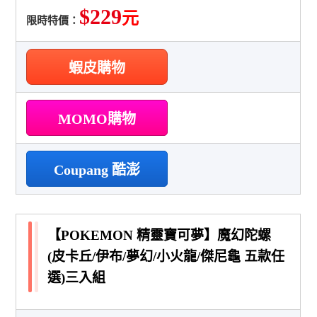
$229
元
限時特價：
蝦皮購物
MOMO購物
Coupang 酷澎
【POKEMON 精靈寶可夢】魔幻陀螺
(皮卡丘/伊布/夢幻/小火龍/傑尼龜 五款任
選)三入組