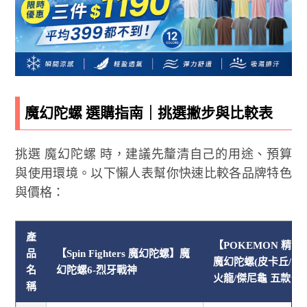
魔幻陀螺 選購指南｜挑選撇步與比較表
挑選 魔幻陀螺 時，建議先釐清自己的用途、預算
與使用環境。以下懶人表幫你快速比較各品牌特色
與價格：
產
【POKEMON 精
品
【Spin Fighters 魔幻陀螺】魔
魔幻陀螺(皮卡丘/伊布
名
幻陀螺6-烈牙戰神
火龍/傑尼龜 五款任
稱