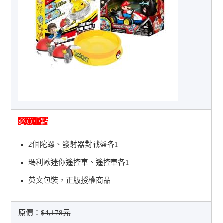
必買重點
2個陀螺、發射器對戰盤各1
瑪利歐迷你遙控車、遙控車各1
英文包裝，正版授權商品
原價：
$4,178元