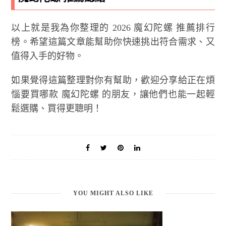
以上就是我為你整理的 2026 魔幻陀螺 推薦排行
榜。希望這篇文章能幫助你快速挑出符合需求、又
值得入手的好物。
如果覺得這篇整理對你有幫助，歡迎分享給正在煩
惱要買哪款 魔幻陀螺 的朋友，讓他們也能一起輕
鬆選購、買得更聰明！
YOU MIGHT ALSO LIKE