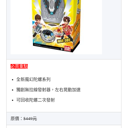
必買重點
全新魔幻陀螺系列
獨創無拉線發射器，左右晃動加速
可回收陀螺二次發射
原價：
$449元