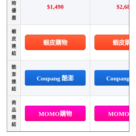
時
$1,490
$2,682
優
惠
蝦
皮
蝦皮購物
蝦皮購
連
結
酷
澎
Coupang 酷澎
Coupang
連
結
商
品
MOMO購物
MOMO
連
結