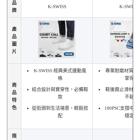
品
K-SWISS
K-SWISS
牌
產
品
圖
片
K-SWISS 經典美式運動風
專業耐磨材質 
格
掌保護
商
結合設計與實穿性，必備鞋
鞋後跟止滑材質
品
款
不鬆脫
特
色
從街頭到生活場景，輕鬆搭
180PSC支撐中
配
穩定性
限