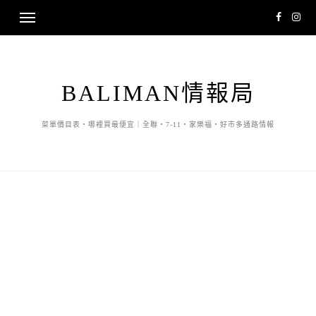
BALIMAN情報局
菜單價目表・哪裡買最便宜｜全聯・7-11・家樂福・好市多通路情報