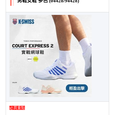
男鞋女鞋 多色 (04428/94428)
必買重點