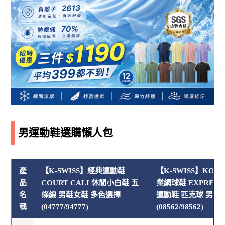
男運動鞋選購懶人包
產
【K-SWISS】經典運動鞋
【K-SWISS】KOL
品
COURT CALI 休閒小白鞋 五
業網球鞋 EXPRESS 
名
條線 男鞋女鞋 多色選擇
運動鞋 匹克球 男鞋
稱
(04777/94777)
(08562/98562)