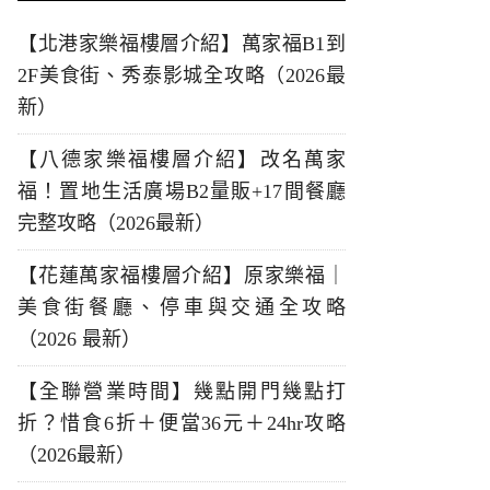
【北港家樂福樓層介紹】萬家福B1到
2F美食街、秀泰影城全攻略（2026最
新）
【八德家樂福樓層介紹】改名萬家
福！置地生活廣場B2量販+17間餐廳
完整攻略（2026最新）
【花蓮萬家福樓層介紹】原家樂福｜
美食街餐廳、停車與交通全攻略
（2026 最新）
【全聯營業時間】幾點開門幾點打
折？惜食6折＋便當36元＋24hr攻略
（2026最新）