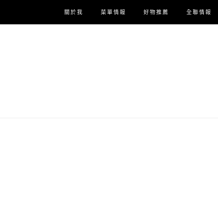
關於我
菜單情報
好物推薦
全聯情報