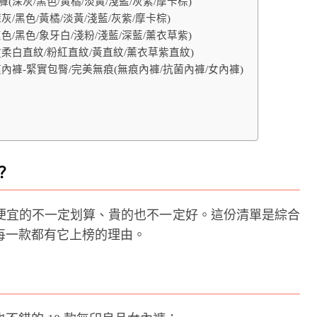
(深灰/黑色/黃橘/淡黃/淺藍/灰紫/摩卡棕)
灰/黑色/黃橘/淡黃/淺藍/灰紫/摩卡棕)
色/黑色/象牙白/淺粉/淺藍/深藍/薰衣草紫)
(柔白直紋/粉紅直紋/黃直紋/薰衣草紫直紋)
無痕內褲-緊實包臀/完美無痕(無痕內褲/抗菌內褲/女內褲)
？
便宜的不一定划算、貴的也不一定好。這份清單是綜合
每一款都有它上榜的理由。