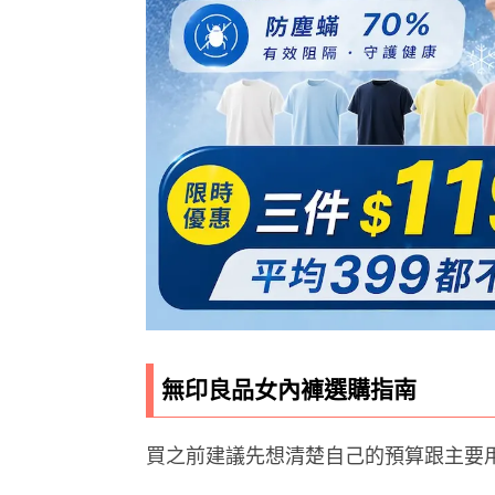
無印良品女內褲選購指南
買之前建議先想清楚自己的預算跟主要