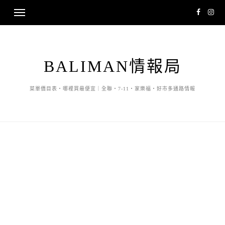
BALIMAN情報局
菜單價目表・哪裡買最便宜｜全聯・7-11・家樂福・好市多通路情報