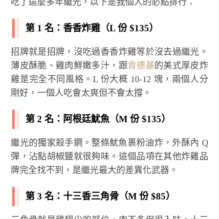
吃了這麼多年繼光，以下是我個人的必點排行：
第 1 名：香香炸雞（L 份 $135）
招牌就是招牌，沒吃過香香炸雞等於沒去過繼光。
薄皮酥脆、雞肉鮮嫩多汁，跟
肯德基
的美式厚皮炸
雞是完全不同風格。L 份大概 10-12 塊，兩個人分
剛好，一個人吃會太爽但不會太撐。
第 2 名：阿根廷魷魚（M 份 $135）
繼光的獨家殺手鐧。整條魷魚裹粉油炸，外酥內 Q
彈，沾點胡椒鹽就很夠味。這個品項在其他炸雞品
牌完全找不到，是繼光最大的差異化武器。
第 3 名：十三香三角骨（M 份 $85）