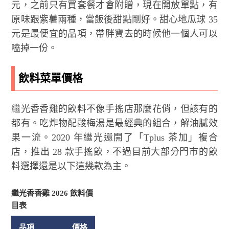
元，之前只有買套餐才會附贈，現在開放單點，有
原味跟紫薯兩種，當飯後甜點剛好。甜心地瓜球 35
元是最便宜的品項，帶胖寶去的時候他一個人可以
嗑掉一份。
飲料菜單價格
繼光香香雞的飲料不像手搖店那麼花俏，但該有的
都有。吃炸物配酸梅湯是最經典的組合，解油膩效
果一流。2020 年繼光還開了「Tplus 茶加」複合
店，推出 28 款手搖飲，不過目前大部分門市的飲
料選擇還是以下這幾款為主。
繼光香香雞 2026 飲料價
目表
品項
價格