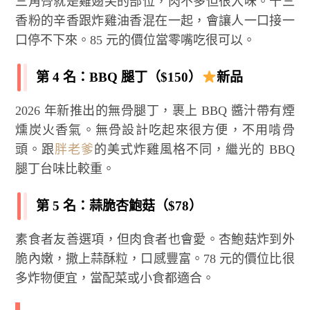
三角骨就是雞翅尖的部位，肉不多但很入味。十三
香粉的辛香跟炸雞油香混在一起，會讓人一口接一
口停不下來。85 元的價位當零嘴吃很可以。
第 4 名：BBQ 腿丁（$150）
新品
2026 年新推出的無骨腿丁，裹上 BBQ 醬汁帶有煙
燻炭火香氣。無骨設計吃起來很方便，不用啃骨
頭。跟
胖老爹
的美式炸雞風格不同，繼光的 BBQ
腿丁台味比較重。
第 5 名：蒜脆杏鮑菇（$78）
素食者友善選項，但肉食者也會愛。杏鮑菇炸到外
脆內嫩，撒上蒜酥粒，口感豐富。78 元的價位比很
多炸物便宜，當配菜或小食都適合。