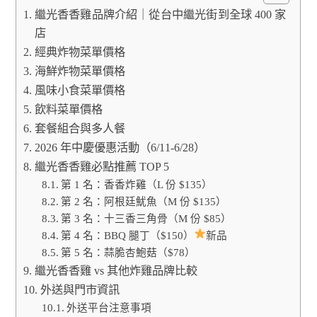
繼光香香雞品牌介紹｜從台中繼光街到全球 400 家
店
經典炸物菜單價格
海鮮炸物菜單價格
風味小食菜單價格
飲料菜單價格
套餐組合與多人餐
2026 年中慶優惠活動（6/11-6/28）
繼光香香雞必點推薦 TOP 5
第 1 名：香香炸雞（L 份 $135）
第 2 名：阿根廷魷魚（M 份 $135）
第 3 名：十三香三角骨（M 份 $85）
第 4 名：BBQ 腿丁（$150）
新品
第 5 名：蒜脆杏鮑菇（$78）
繼光香香雞 vs 其他炸雞品牌比較
外送與門市資訊
外送平台注意事項