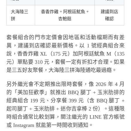
大海陸三
香香炸雞 + 阿根廷魷魚 +
建議到店
拼
杏鮑菇
確認
套餐組合的門市定價會因地區和活動檔期而有差
異，建議到店確認最新價格。以 1 號經典組合來
說，香香炸雞 XL（175 元）加阿根廷魷魚 M（135
元）單點要 310 元，套餐一定有折扣才合理。如果
是三五好友聚餐，大海陸三拼海陸通吃最過癮。
另外繼光會不定期推出限時套餐，像 2026 年 4 月
的「美加狂歡季」就推出 BBQ 腿丁 + 玉米肋排的
經典組合 199 元、分享餐 399 元（含 BBQ 腿丁 +
起司腿丁 + 玉米肋排 + 迷你吉拿棒 2 份）。這種限
時組合通常比較划算，關注繼光的 LINE 官方帳號
或 Instagram 就能第一時間收到通知。