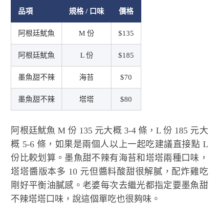
品項
規格 / 口味
價格
阿根廷魷魚
M 份
$135
阿根廷魷魚
L 份
$185
墨魚甜不辣
海苔
$70
墨魚甜不辣
塔塔
$80
阿根廷魷魚 M 份 135 元大概 3-4 條，L 份 185 元大
概 5-6 條，如果是兩個人以上一起吃建議直接點 L
份比較划算。墨魚甜不辣有海苔和塔塔兩種口味，
塔塔醬版本多 10 元但醬料酸甜很解膩，配炸雞吃
剛好平衡油膩感。老婆每次去繼光都指定要墨魚甜
不辣塔塔口味，說這個單吃也很夠味。