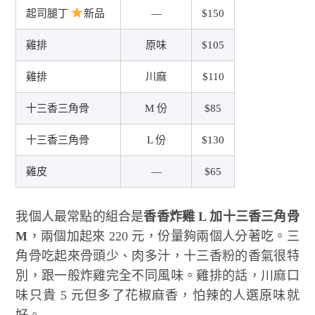
起司腿丁
新品
—
$150
雞排
原味
$105
雞排
川麻
$110
十三香三角骨
M 份
$85
十三香三角骨
L 份
$130
雞皮
—
$65
我個人最常點的組合是
香香炸雞 L 加十三香三角骨
M
，兩個加起來 220 元，份量夠兩個人分著吃。三
角骨吃起來骨頭少、肉多汁，十三香粉的香氣很特
別，跟一般炸雞完全不同風味。雞排的話，川麻口
味只貴 5 元但多了花椒麻香，怕辣的人選原味就
好。