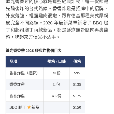
繼光香香雞的核心就是這些經典炸物，每一款都是
先醃後炸的台式路線。香香炸雞是招牌中的招牌，
外皮薄脆、裡面雞肉很嫩，跟肯德基那種美式厚粉
皮完全不同路線。2026 年最新菜單新增了 BBQ 腿
丁和起司腿丁兩款新品，都是酥炸無骨腿肉再裹醬
料，吃起來方便又不沾手。
繼光香香雞 2026 經典炸物價目表
品項
規格 / 口味
價格
香香炸雞（招牌）
M 份
$95
香香炸雞
L 份
$135
香香炸雞
XL 份
$175
BBQ 腿丁
新品
—
$150