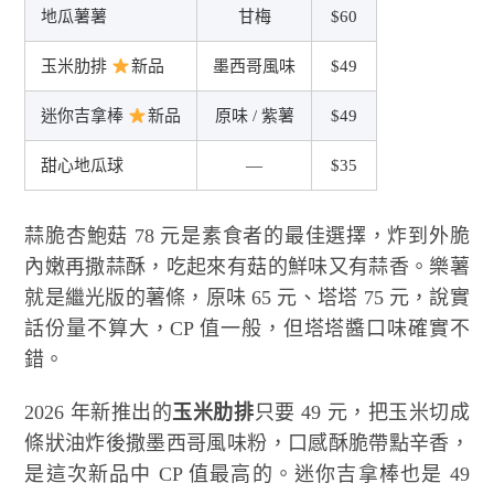
地瓜薯薯
甘梅
$60
玉米肋排
新品
墨西哥風味
$49
迷你吉拿棒
新品
原味 / 紫薯
$49
甜心地瓜球
—
$35
蒜脆杏鮑菇 78 元是素食者的最佳選擇，炸到外脆
內嫩再撒蒜酥，吃起來有菇的鮮味又有蒜香。樂薯
就是繼光版的薯條，原味 65 元、塔塔 75 元，說實
話份量不算大，CP 值一般，但塔塔醬口味確實不
錯。
2026 年新推出的
玉米肋排
只要 49 元，把玉米切成
條狀油炸後撒墨西哥風味粉，口感酥脆帶點辛香，
是這次新品中 CP 值最高的。迷你吉拿棒也是 49