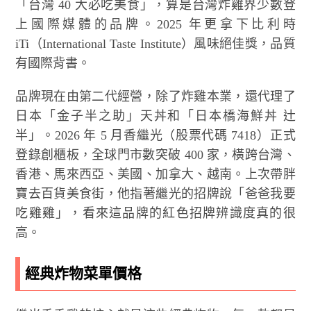
「台灣 40 大必吃美食」，算是台灣炸雞界少數登
上國際媒體的品牌。2025 年更拿下比利時
iTi（International Taste Institute）風味絕佳獎，品質
有國際背書。
品牌現在由第二代經營，除了炸雞本業，還代理了
日本「金子半之助」天丼和「日本橋海鮮丼 辻
半」。2026 年 5 月香繼光（股票代碼 7418）正式
登錄創櫃板，全球門市數突破 400 家，橫跨台灣、
香港、馬來西亞、美國、加拿大、越南。上次帶胖
寶去百貨美食街，他指著繼光的招牌說「爸爸我要
吃雞雞」，看來這品牌的紅色招牌辨識度真的很
高。
經典炸物菜單價格