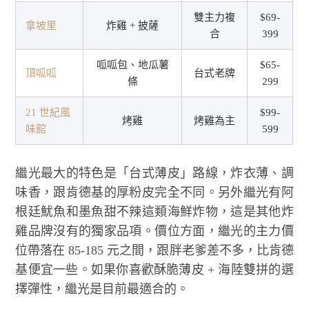
雙主力複
$69-
拿坡里
炸雞 + 披薩
合
399
呱呱包、地瓜薯
$65-
頂呱呱
台式老牌
條
299
21 世紀風
$99-
烤雞
烤雞為主
味館
599
繼光最大的特色是「台式薄皮」路線，炸衣薄、調
味香，跟肯德基的厚粉皮完全不同。另外繼光有阿
根廷魷魚和墨魚甜不辣這類海鮮炸物，這是其他炸
雞品牌沒有的獨家品項。價位方面，繼光的主力價
位帶落在 85-185 元之間，跟胖老爹差不多，比肯德
基便宜一些。如果你喜歡酥脆薄皮 + 海陸雙拼的選
擇彈性，繼光是目前最適合的。