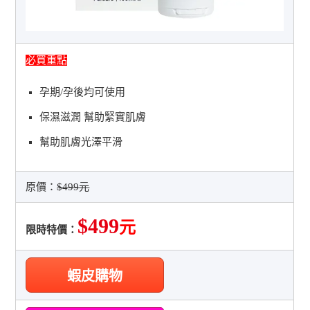
必買重點
孕期/孕後均可使用
保濕滋潤 幫助緊實肌膚
幫助肌膚光澤平滑
原價：
$499元
$499
元
限時特價：
蝦皮購物