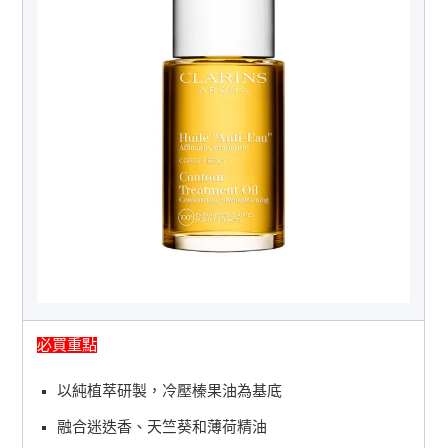
必買重點
以純植萃研製，冷壓榛果油為基底
融合迷迭香、天竺葵和薄荷精油