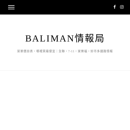
BALIMAN情報局
菜單價目表・哪裡買最便宜｜全聯・7-11・家樂福・好市多通路情報