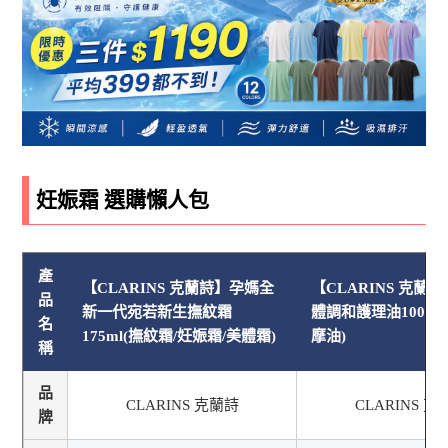
妊娠霜 選購懶人包
產
【CLARINS 克蘭詩】孕媽全
【CLARINS 克蘭
品
新一代宛若新生撫紋霜
體調和護理油100ml
名
175ml(撫紋霜/妊娠霜/美體霜)
摩油)
稱
品
CLARINS 克蘭詩
CLARINS 克
牌