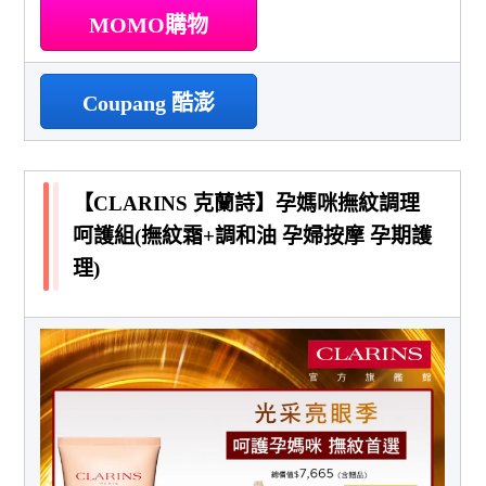
MOMO購物
Coupang 酷澎
【CLARINS 克蘭詩】孕媽咪撫紋調理
呵護組(撫紋霜+調和油 孕婦按摩 孕期護
理)