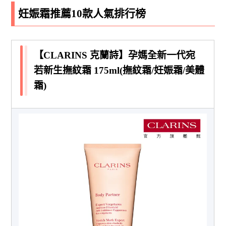
妊娠霜推薦10款人氣排行榜
【CLARINS 克蘭詩】孕媽全新一代宛
若新生撫紋霜 175ml(撫紋霜/妊娠霜/美體
霜)