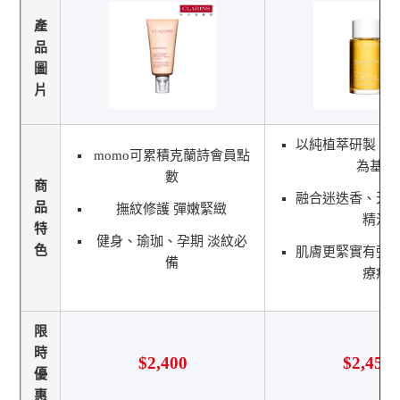
產
品
圖
片
以純植萃研製，
momo可累積克蘭詩會員點
為基底
數
商
融合迷迭香、天
品
撫紋修護 彈嫩緊緻
精油
特
健身、瑜珈、孕期 淡紋必
色
肌膚更緊實有彈
備
療癒
限
時
$2,400
$2,450
優
惠