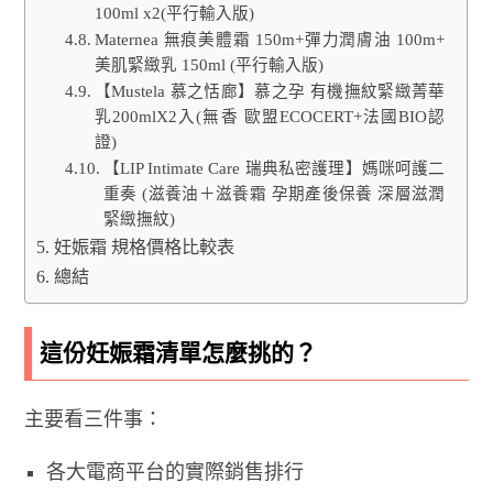
100ml x2(平行輸入版)
Maternea 無痕美體霜 150m+彈力潤膚油 100m+
美肌緊緻乳 150ml (平行輸入版)
【Mustela 慕之恬廊】慕之孕 有機撫紋緊緻菁華
乳200mlX2入(無香 歐盟ECOCERT+法國BIO認
證)
【LIP Intimate Care 瑞典私密護理】媽咪呵護二
重奏 (滋養油＋滋養霜 孕期產後保養 深層滋潤
緊緻撫紋)
妊娠霜 規格價格比較表
總結
這份妊娠霜清單怎麼挑的？
主要看三件事：
各大電商平台的實際銷售排行