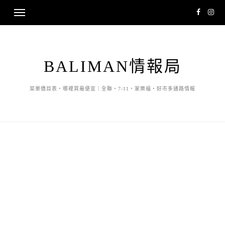
BALIMAN情報局
菜單價目表・哪裡買最便宜｜全聯・7-11・家樂福・好市多通路情報