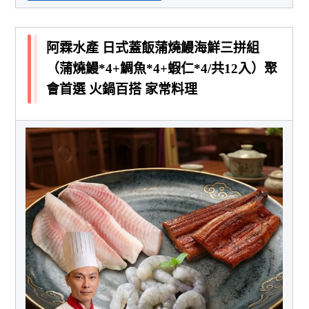
阿霖水產 日式蓋飯蒲燒鰻海鮮三拼組
（蒲燒鰻*4+鯛魚*4+蝦仁*4/共12入）聚
會首選 火鍋百搭 家常料理