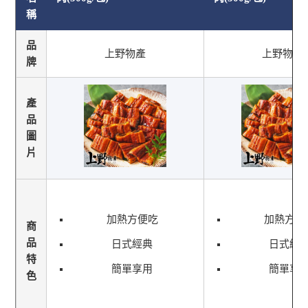
稱
品
上野物產
上野物產
牌
產
品
圖
片
加熱方便吃
加熱方便
商
品
日式經典
日式經
特
簡單享用
簡單享
色