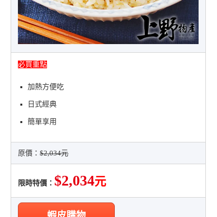
必買重點
加熱方便吃
日式經典
簡單享用
原價：
$2,034元
$2,034
元
限時特價：
蝦皮購物