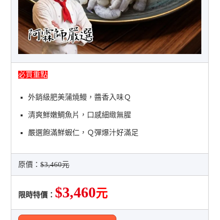
必買重點
外銷級肥美蒲燒鰻，醬香入味Ｑ
清爽鮮嫩鯛魚片，口感細緻無腥
嚴選飽滿鮮蝦仁，Ｑ彈爆汁好滿足
原價：
$3,460元
$3,460
元
限時特價：