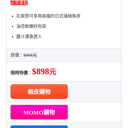
必買重點
在家即可享用高檔的日式蒲燒魚排
油亮軟嫩好肉質
醬汁濃香誘人
原價：
$898元
$898
元
限時特價：
蝦皮購物
MOMO購物