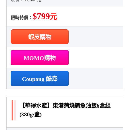
$799
元
限時特價：
蝦皮購物
MOMO購物
Coupang 酷澎
【華得水產】東港蒲燒鯛魚油飯6盒組
(380g/盒)