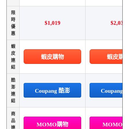
限
時
$1,019
$2,034
優
惠
蝦
皮
蝦皮購物
蝦皮購
連
結
酷
澎
Coupang 酷澎
Coupang
連
結
商
品
MOMO購物
MOMO
連