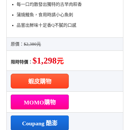
每一口均散發出獨特的古早肉粽香
蒲燒鰻魚，食用時請小心魚刺
品嘗出鮮味十足香Q不膩的口感
原價：
$2,380元
$1,298
元
限時特價：
蝦皮購物
MOMO購物
Coupang 酷澎