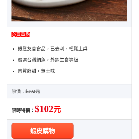
必買重點
銀髮友善食品，已去刺，輕鬆上桌
嚴選台灣鯛魚，外銷生食等級
肉質鮮甜，無土味
原價：
$102元
$102
元
限時特價：
蝦皮購物