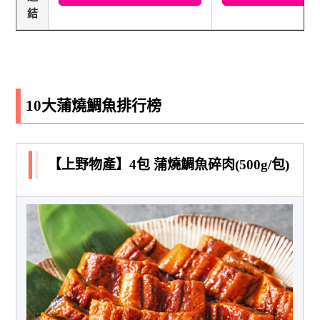
結
10大蒲燒鯛魚排行榜
【上野物產】4包 蒲燒鯛魚碎肉(500g/包)