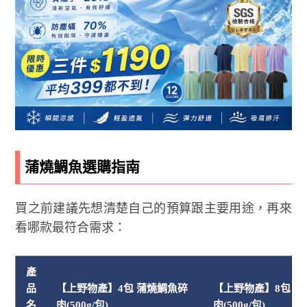
蒲燒鯛魚選購指南
買之前建議先想清楚自己的預算跟主要用途，再來
看哪款最符合需求：
產
品
【上野物產】4包 蒲燒鯛魚碎
【上野物產】8包 
名
肉(500g/包)
肉(500g/包)