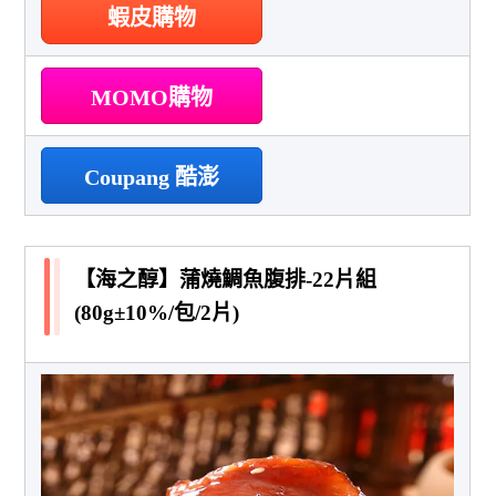
蝦皮購物
MOMO購物
Coupang 酷澎
【海之醇】蒲燒鯛魚腹排-22片組
(80g±10%/包/2片)