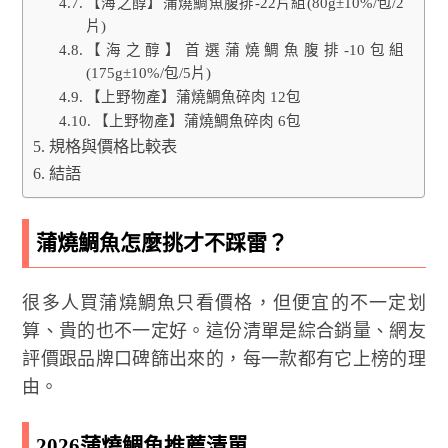
【海之醇】蒲燒鯛魚腹排-22片組(80g±10%/包/2
片)
【海之醇】首選蒲燒鯛魚腹排-10包組
(175g±10%/包/5片)
【上野物產】蒲燒鯛魚碎肉 12包
【上野物產】蒲燒鯛魚碎肉 6包
規格與價格比較表
結語
蒲燒鯛魚怎麼挑才不踩雷？
很多人買蒲燒鯛魚只看價格，但便宜的不一定划
算、貴的也不一定好。這份清單是綜合銷量、網友
評價跟品牌口碑篩出來的，每一款都有它上榜的理
由。
2026蒲燒鯛魚推薦清單