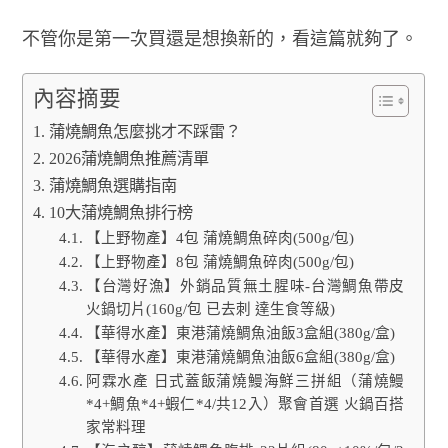
不管你是第一次買還是想換新的，看這篇就夠了。
內容摘要
蒲燒鯛魚怎麼挑才不踩雷？
2026蒲燒鯛魚推薦清單
蒲燒鯛魚選購指南
10大蒲燒鯛魚排行榜
【上野物產】4包 蒲燒鯛魚碎肉(500g/包)
【上野物產】8包 蒲燒鯛魚碎肉(500g/包)
【台灣好漁】外銷品質無土腥味-台灣鯛魚帶皮
火鍋切片(160g/包 已去刺 達生食等級)
【華得水產】東港蒲燒鯛魚油飯3盒組(380g/盒)
【華得水產】東港蒲燒鯛魚油飯6盒組(380g/盒)
阿霖水產 日式蓋飯蒲燒鰻海鮮三拼組（蒲燒鰻
*4+鯛魚*4+蝦仁*4/共12入）聚會首選 火鍋百搭
家常料理