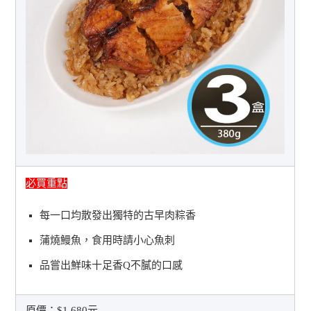
必買重點
每一口均散發出獨特的古早肉粽香
蒲燒鰻魚，食用時請小心魚刺
品嘗出鮮味十足香Q不膩的口感
原價：
$1,680元