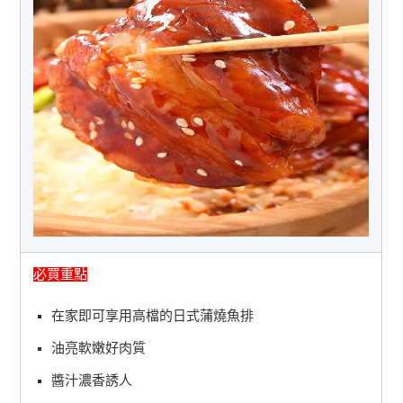
必買重點
在家即可享用高檔的日式蒲燒魚排
油亮軟嫩好肉質
醬汁濃香誘人