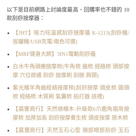
以下是目前網路上討論度最高、回購率也不錯的 10
款刮痧按摩器：
【JHT】吸力旺溫感刮痧按摩儀 K-1213(刮痧機/
拔罐機/USB充電/兩色可選)
【MRF健身大師】3IN1電動刮痧儀
白水牛角頭療按摩梳(牛角梳 齒梳 經絡梳 頭部按
摩 穴位疏通 刮痧 按摩刷 刮臉 肩頸)
紫光檀羊角齒經絡按摩梳(刮痧按摩 頭皮梳 圓頭
梳 經絡梳 木質刷 氣囊梳 拍打器 送禮)
【晨豐商行】天然綠檀木-升級款6爪鹿角兩用按
摩梳 加厚加長 刮痧按摩養生梳 頭皮按摩 原木梳
【晨豐商行】天然玉石心型 臉部眼部刮痧 玉石