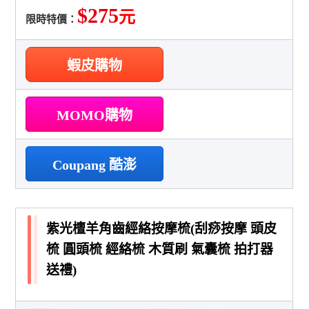
$275
元
限時特價：
蝦皮購物
MOMO購物
Coupang 酷澎
紫光檀羊角齒經絡按摩梳(刮痧按摩 頭皮
梳 圓頭梳 經絡梳 木質刷 氣囊梳 拍打器
送禮)