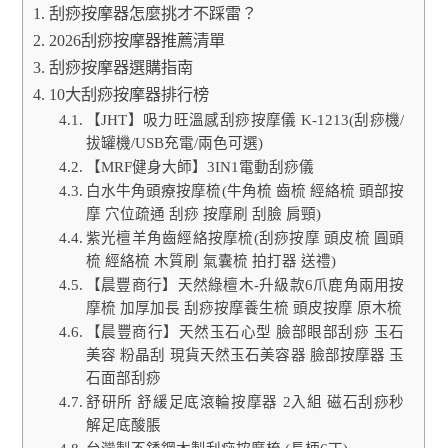
刮痧按摩器怎麼挑才不踩雷？
2026刮痧按摩器推薦清單
刮痧按摩器選購指南
10大刮痧按摩器排行榜
【JHT】吸力旺溫感刮痧按摩儀 K-1213(刮痧機/
拔罐機/USB充電/兩色可選)
【MRF健身大師】3IN1電動刮痧儀
白水牛角頭療按摩梳(牛角梳 齒梳 經絡梳 頭部按
摩 穴位疏通 刮痧 按摩刷 刮臉 肩頸)
紫光檀羊角齒經絡按摩梳(刮痧按摩 頭皮梳 圓頭
梳 經絡梳 木質刷 氣囊梳 拍打器 送禮)
【晨豐商行】天然綠檀木-升級款6爪鹿角兩用按
摩梳 加厚加長 刮痧按摩養生梳 頭皮按摩 原木梳
【晨豐商行】天然玉石心型 臉部眼部刮痧 玉石
美容 粉晶刮 現貨天然玉石美容器 臉部按摩器 玉
石面部刮痧
舒研所 舒緩足底滾輪按摩器 2入組 磁石刮痧秒
解足底酸脹