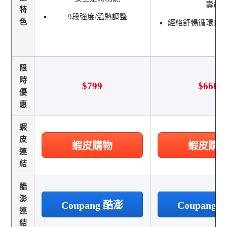
壽命
特
9段強度/溫熱調整
色
經絡舒暢循環良
限
時
$799
$660
優
惠
蝦
皮
蝦皮購物
蝦皮購
連
結
酷
澎
Coupang 酷澎
Coupang
連
結