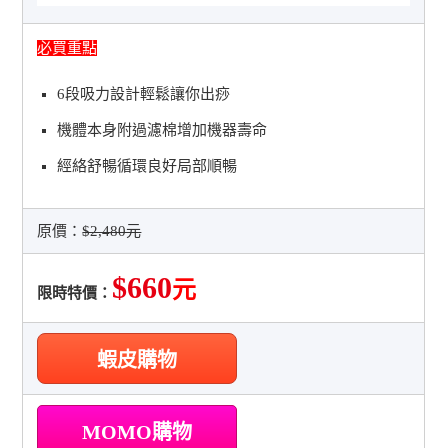
必買重點
6段吸力設計輕鬆讓你出痧
機體本身附過濾棉增加機器壽命
經絡舒暢循環良好局部順暢
原價：
$2,480元
$660
元
限時特價：
蝦皮購物
MOMO購物