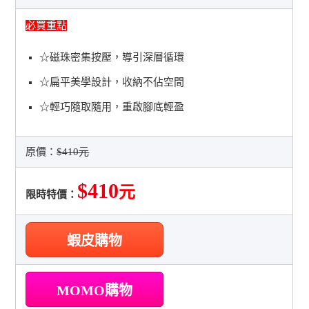
必買重點
☆磁珠密集按壓，導引深層循環
☆扁平美學設計，收納不佔空間
☆輕巧隨取隨用，重啟腳底輕盈
原價：
$410元
$410
元
限時特價：
蝦皮購物
MOMO購物