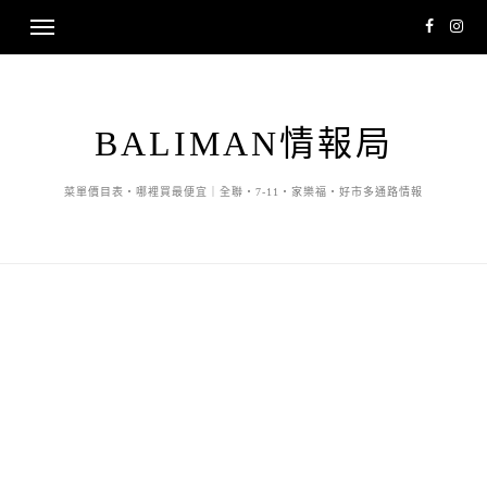
BALIMAN情報局
菜單價目表・哪裡買最便宜｜全聯・7-11・家樂福・好市多通路情報