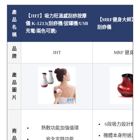
產
【JHT】吸力旺溫感刮痧按摩
品
【MRF健身大師】3
儀 K-1213(刮痧機/拔罐機/USB
名
刮痧儀
充電/兩色可選)
稱
品
JHT
MRF 健身大
牌
產
品
圖
片
6段吸力設計輕
熱敷功能加強循環
商
機體本身附過濾
品
安全定時功能