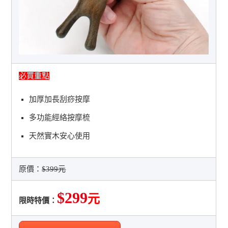
必買重點
加厚加長刮痧按摩
多功能經絡按摩梳
天然實木安心使用
原價：
$399元
$299
元
限時特價：