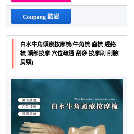
Coupang 酷澎
白水牛角頭療按摩梳(牛角梳 齒梳 經絡
梳 頭部按摩 穴位疏通 刮痧 按摩刷 刮臉
肩頸)