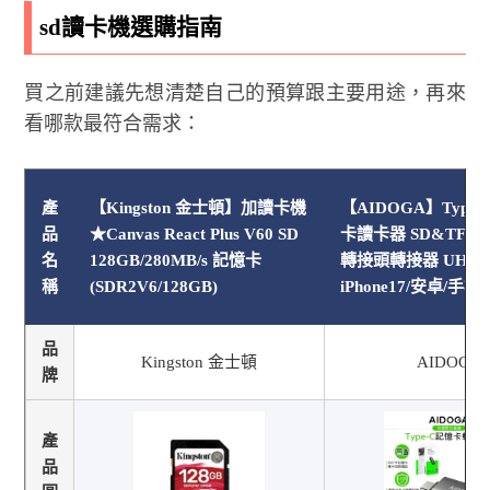
sd讀卡機選購指南
買之前建議先想清楚自己的預算跟主要用途，再來
看哪款最符合需求：
產
【Kingston 金士頓】加讀卡機
【AIDOGA】Type-C
品
★Canvas React Plus V60 SD
卡讀卡器 SD&TF O
名
128GB/280MB/s 記憶卡
轉接頭轉接器 UHS-I
稱
(SDR2V6/128GB)
iPhone17/安卓/手
品
Kingston 金士頓
AIDOGA
牌
產
品