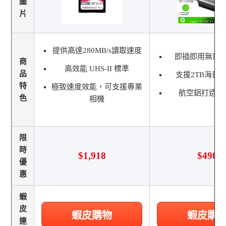
圖
片
提供高達280MB/s讀取速度
即插即用無需
商
高效能 UHS-II 標準
品
支援2TB海量
特
極致速度效能，可支援專業
航空鋁打造低
色
相機
限
時
$1,918
$490
優
惠
蝦
皮
蝦皮購物
蝦皮購
連