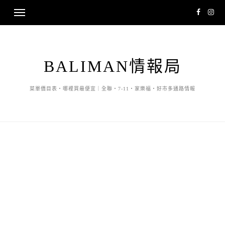
BALIMAN情報局
菜單價目表・哪裡買最便宜｜全聯・7-11・家樂福・好市多通路情報