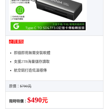
必買重點
即插即用無需安裝軟體
支援2TB海量儲存讀取
航空鋁打造低溫穩傳
原價：
$790元
$490
元
限時特價：