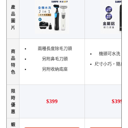
產
品
圖
片
兩種長度除毛刀頭
商
機頭可水洗，
品
另附鼻毛刀頭
尺寸小巧，隨身
特
另附收納底座
色
限
時
$399
$399
優
惠
蝦