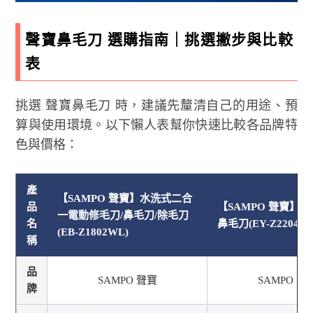
聲寶鼻毛刀 選購指南｜挑選撇步與比較
表
挑選 聲寶鼻毛刀 時，建議先釐清自己的用途、預
算與使用環境。以下懶人表幫你快速比較各品牌特
色與價格：
產
【SAMPO 聲寶】水洗式二合
品
【SAMPO 聲寶】
一電動修毛刀/鼻毛刀/除毛刀
名
鼻毛刀(EY-Z2204L)
(EB-Z1802WL)
稱
品
SAMPO 聲寶
SAMPO 聲
牌