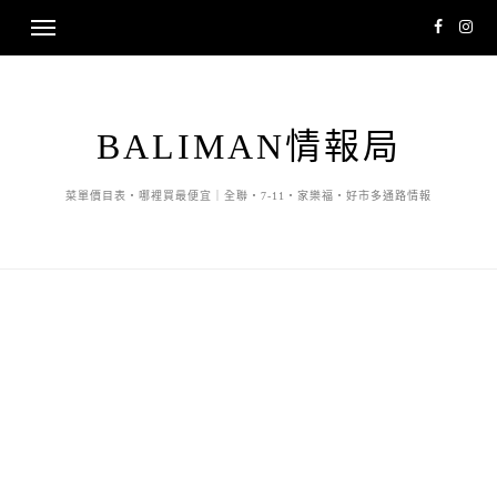
BALIMAN情報局
菜單價目表・哪裡買最便宜｜全聯・7-11・家樂福・好市多通路情報