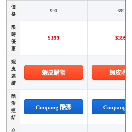
價
990
699
格
限
時
$399
$399
優
惠
蝦
皮
蝦皮購物
蝦皮購
連
結
酷
澎
Coupang 酷澎
Coupang
連
結
商