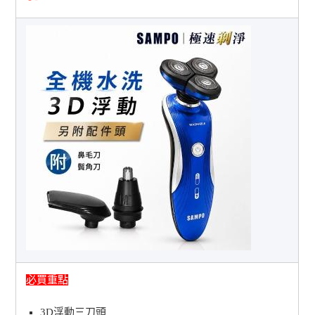
必買重點
3D浮動三刀頭