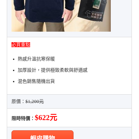
必買重點
熱感升溫抗寒保暖
加厚設計，提供極致柔軟與舒適感
混色銷售隨機出貨
原價：
$1,200元
$622元
限時特價：
蝦皮購物