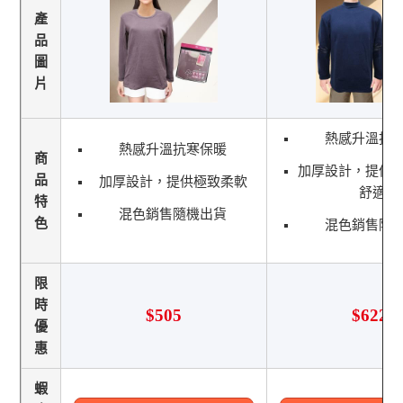
產
品
圖
片
熱感升溫抗
熱感升溫抗寒保暖
商
加厚設計，提供
品
加厚設計，提供極致柔軟
舒適感
特
混色銷售隨機出貨
色
混色銷售隨
限
時
$505
$622
優
惠
蝦