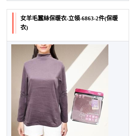
女羊毛蠶絲保暖衣-立領-6863-2件(保暖
衣)