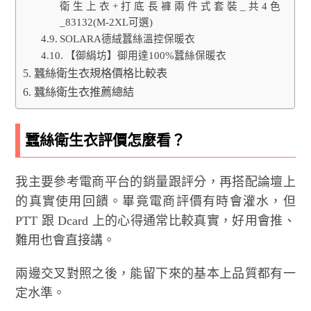
衛生上衣+打底長褲兩件式套裝_共4色
_83132(M-2XL可選)
SOLARA德絨蠶絲溫控保暖衣
【御絹坊】御用達100%蠶絲保暖衣
蠶絲衛生衣規格價格比較表
蠶絲衛生衣推薦總結
蠶絲衛生衣評價怎麼看？
我主要參考電商平台的銷量跟評分，再搭配論壇上
的真實使用回饋。畢竟電商評價有時會灌水，但
PTT 跟 Dcard 上的心得通常比較真實，好用會推、
難用也會直接講。
兩邊交叉對照之後，能留下來的基本上品質都有一
定水準。