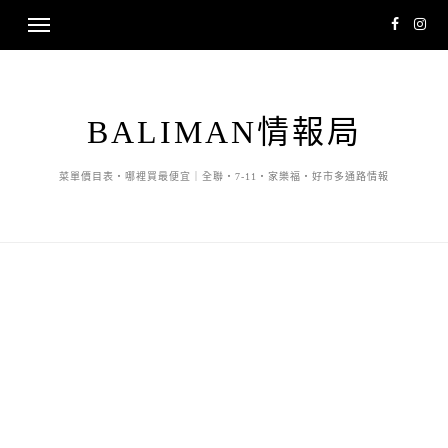
BALIMAN情報局
菜單價目表・哪裡買最便宜｜全聯・7-11・家樂福・好市多通路情報