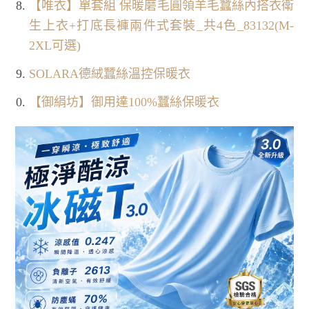
【唯衣】單套組 保暖磨毛圓領羊毛蠶絲內搭衣衛
生上衣+打底長褲兩件式套裝_共4色_83132(M-
2XL可選)
SOLARA德絨蠶絲溫控保暖衣
【御絹坊】御用達100%蠶絲保暖衣