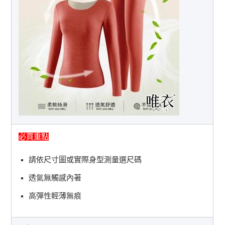
必買重點
請依尺寸圖或實際身型測量選尺碼
透氣無觸感內著
高彈性輕薄無痕