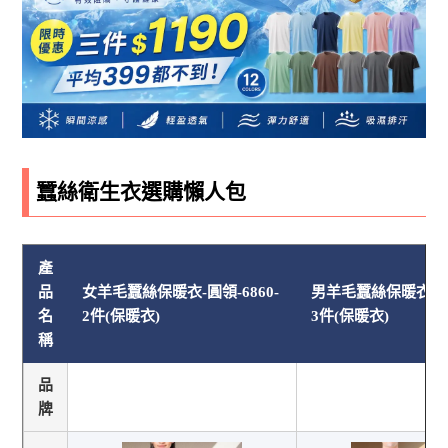
蠶絲衛生衣選購懶人包
產
品
女羊毛蠶絲保暖衣-圓領-6860-
男羊毛蠶絲保暖衣-立領
名
2件(保暖衣)
3件(保暖衣)
稱
品
牌