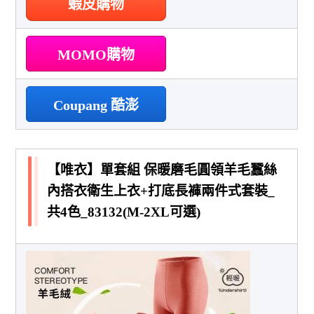
蝦皮購物
MOMO購物
Coupang 酷澎
【唯衣】單套組 保暖磨毛圓領羊毛蠶絲
內搭衣衛生上衣+打底長褲兩件式套裝_
共4色_83132(M-2XL可選)