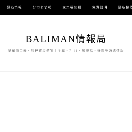
超商情報
好市多情報
家樂福情報
免責聲明
隱私權
BALIMAN情報局
菜單價目表・哪裡買最便宜｜全聯・7-11・家樂福・好市多通路情報