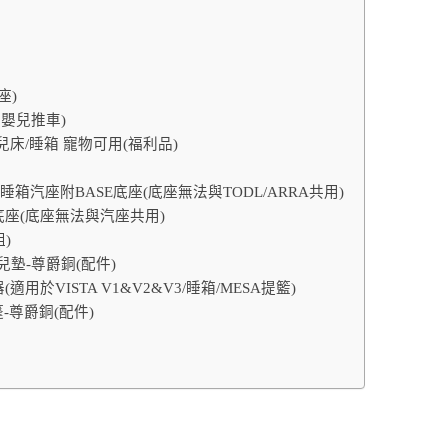
座)
尚嬰兒推車)
提嬰兒床/睡箱 寵物可用(福利品)
ARI aire睡箱汽座附BASE底座(底座無法與TODL/ARRA共用)
SE底座(底座無法與汽座共用)
)
生兒墊-尊爵銅(配件)
(適用於VISTA V1&V2&V3/睡箱/MESA提籃)
篷-尊爵銅(配件)