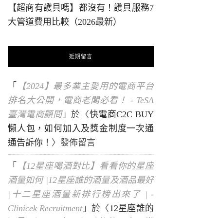
【超商有護貝嗎】都沒有！護貝服務7
大管道費用比較（2026最新）
近期留言
「
【2024】最多業主愛用的電商平台
排名大公開，電商老闆必看！ - TeSA
臺灣電商顧問
」於〈
快電商C2C BUY
懶人包，如何加入及獎金制度一次通
通告訴你！
〉發佈留言
「
【12星座喝酒對比】看看你的星座
酒量如何 |12星座誰的酒量及酒品最好
|十二星座酒量新排行榜出來了 | -
Clinicek Recruitment
」於〈
12星座誰的