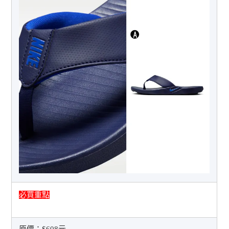
必買重點
原價：
$608元