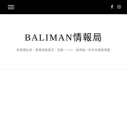
BALIMAN情報局
菜單價目表・哪裡買最便宜｜全聯・7-11・家樂福・好市多通路情報