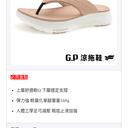
必買重點
上層舒適軟Q 下層穩定支撐
彈力強 輕量化單腳重量160g
人體工學足弓減壓 鞋底止滑加強