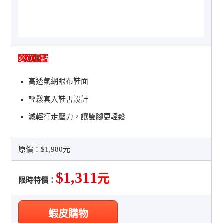
必買重點
高透氣網眼布鞋面
輕鬆套入鞋舌設計
減輕行走壓力，讓雙腳更輕鬆
原價：
$1,980元
$1,311
元
限時特價：
蝦皮購物