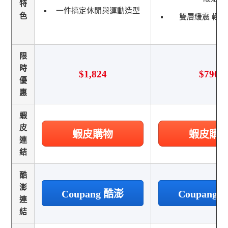
特
一件搞定休閒與運動造型
色
雙層緩震 輕
限
時
$1,824
$790
優
惠
蝦
皮
蝦皮購物
蝦皮購
連
結
酷
澎
Coupang 酷澎
Coupang
連
結