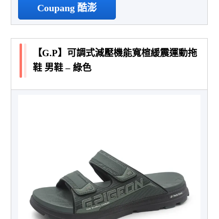
Coupang 酷澎
【G.P】可調式減壓機能寬楦緩震運動拖
鞋 男鞋 – 綠色