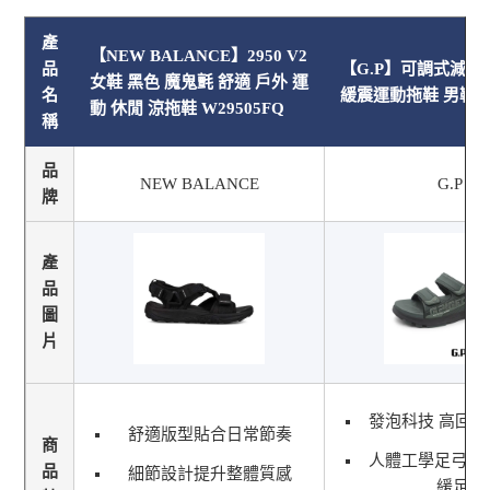
產
【NEW BALANCE】2950 V2
品
【G.P】可調式減壓
女鞋 黑色 魔鬼氈 舒適 戶外 運
名
緩震運動拖鞋 男鞋 –
動 休閒 涼拖鞋 W29505FQ
稱
品
NEW BALANCE
G.P
牌
產
品
圖
片
發泡科技 高回
舒適版型貼合日常節奏
商
人體工學足弓支
品
細節設計提升整體質感
緩足弓