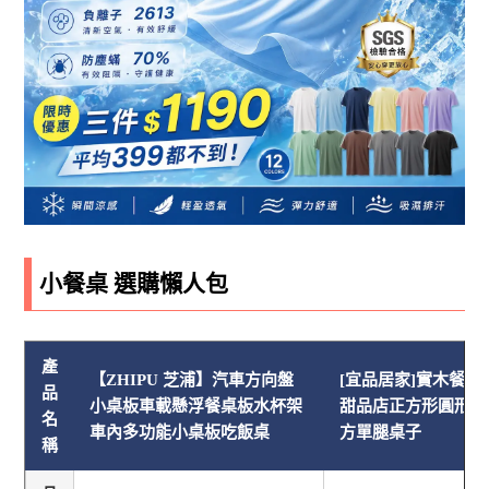
小餐桌 選購懶人包
產
【ZHIPU 芝浦】汽車方向盤
[宜品居家]實木餐桌
品
小桌板車載懸浮餐桌板水杯架
甜品店正方形圓形桌
名
車內多功能小桌板吃飯桌
方單腿桌子
稱