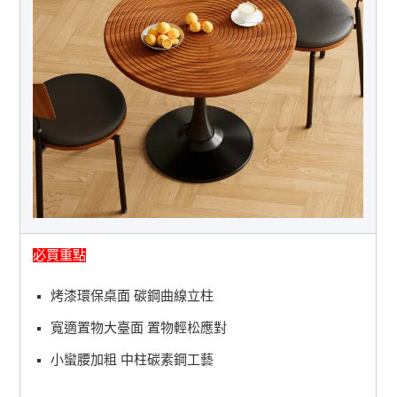
必買重點
烤漆環保桌面 碳鋼曲線立柱
寬適置物大臺面 置物輕松應對
小蠻腰加粗 中柱碳素鋼工藝