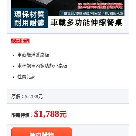
必買重點
車載懸浮餐桌板
水杯架車內多功能小桌板
性價比高
原價：
$2,388元
$1,788
元
限時特價：
蝦皮購物