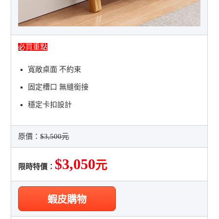
必買重點
寬敞桌面 不約束
固定槽口 無縫銜接
穩定卡扣設計
原價：
$3,500元
$3,050
元
限時特價：
蝦皮購物