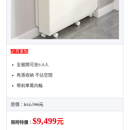
必買重點
全展開可坐6-8人
角落收納 不佔空間
帶剎車萬向輪
原價：
$12,799元
$9,499
元
限時特價：