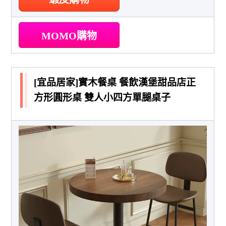
MOMO購物
[宜品居家]實木餐桌 餐飲漢堡甜品店正
方形圓形桌 雙人小四方單腿桌子