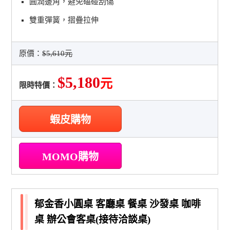
圓潤邊角，避免磕碰刮傷
雙重彈簧，摺疊拉伸
原價：
$5,610元
$5,180
元
限時特價：
蝦皮購物
MOMO購物
郁金香小圓桌 客廳桌 餐桌 沙發桌 咖啡
桌 辦公會客桌(接待洽談桌)