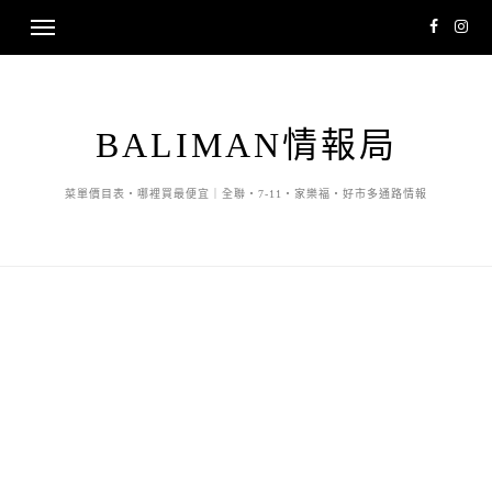
BALIMAN情報局
菜單價目表・哪裡買最便宜｜全聯・7-11・家樂福・好市多通路情報