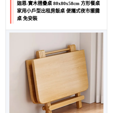
迦恩-實木摺疊桌 80x80x58cm 方形餐桌
家用小戶型出租房飯桌 便攜式夜市擺攤
桌 免安裝