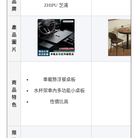
品
ZHIPU 芝浦
牌
產
品
圖
片
車載懸浮餐桌板
商
品
水杯架車內多功能小桌板
特
性價比高
色
限