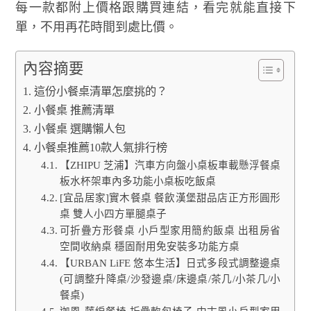
每一款都附上價格跟購買連結，看完就能直接下
單，不用再花時間到處比價。
內容摘要
這份小餐桌清單怎麼挑的？
小餐桌 推薦清單
小餐桌 選購懶人包
小餐桌推薦10款人氣排行榜
【ZHIPU 芝浦】汽車方向盤小桌板車載懸浮餐桌
板水杯架車內多功能小桌板吃飯桌
[宜品居家]實木餐桌 餐飲漢堡甜品店正方形圓形
桌 雙人小四方單腿桌子
可折疊方形餐桌 小戶型家用簡約飯桌 出租房省
空間收納桌 穩固耐用免安裝多功能方桌
【URBAN LiFE 悠本生活】日式多段式調整邊桌
(可調整升降桌/沙發邊桌/床邊桌/茶几/小茶几/小
餐桌)