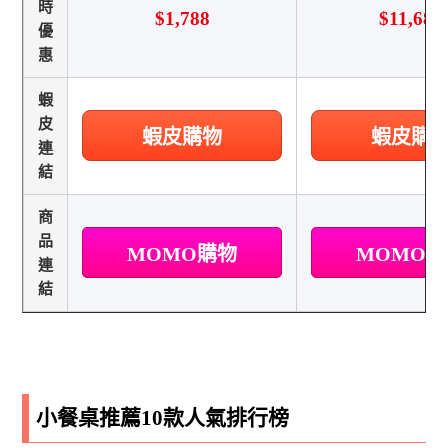
時
$1,788
$11,688
優
惠
蝦
皮
蝦皮購物
蝦皮購
連
結
商
品
MOMO購物
MOMO
連
結
小餐桌推薦10款人氣排行榜