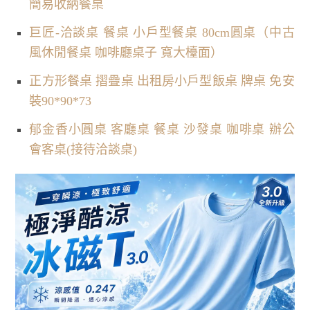
簡易收納餐桌
巨匠-洽談桌 餐桌 小戶型餐桌 80cm圓桌（中古
風休閒餐桌 咖啡廳桌子 寬大檯面）
正方形餐桌 摺疊桌 出租房小戶型飯桌 牌桌 免安
裝90*90*73
郁金香小圓桌 客廳桌 餐桌 沙發桌 咖啡桌 辦公
會客桌(接待洽談桌)