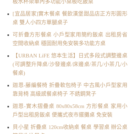
板水杯架車內多功能小桌板吃飯桌
[宜品居家]實木餐桌 餐飲漢堡甜品店正方形圓形
桌 雙人小四方單腿桌子
可折疊方形餐桌 小戶型家用簡約飯桌 出租房省
空間收納桌 穩固耐用免安裝多功能方桌
【URBAN LiFE 悠本生活】日式多段式調整邊桌
(可調整升降桌/沙發邊桌/床邊桌/茶几/小茶几/小
餐桌)
迦恩-藤編餐椅 折疊軟包椅子 中古風小戶型家用
靠背椅 高級感餐桌椅子 不銹鋼凳子
迦恩-實木摺疊桌 80x80x58cm 方形餐桌 家用小
戶型出租房飯桌 便攜式夜市擺攤桌 免安裝
貝小星 折疊桌 120cm收納桌 餐桌 學習桌 辦公桌