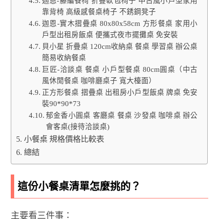
迦恩-藤編餐椅 折疊軟包椅子 中古風小戶型家用
靠背椅 高級感餐桌椅子 不銹鋼凳子
迦恩-實木摺疊桌 80x80x58cm 方形餐桌 家用小
戶型出租房飯桌 便攜式夜市擺攤桌 免安裝
貝小星 折疊桌 120cm收納桌 餐桌 學習桌 辦公桌
簡易收納餐桌
巨匠-洽談桌 餐桌 小戶型餐桌 80cm圓桌（中古
風休閒餐桌 咖啡廳桌子 寬大檯面）
正方形餐桌 摺疊桌 出租房小戶型飯桌 牌桌 免安
裝90*90*73
郁金香小圓桌 客廳桌 餐桌 沙發桌 咖啡桌 辦公
會客桌(接待洽談桌)
小餐桌 規格價格比較表
總結
這份小餐桌清單怎麼挑的？
主要看三件事：