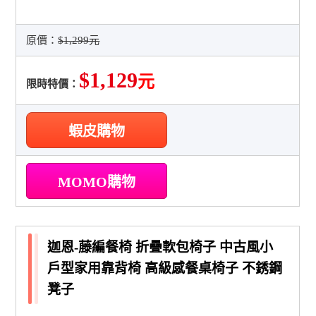
原價：
$1,299元
$1,129
元
限時特價：
蝦皮購物
MOMO購物
迦恩-藤編餐椅 折疊軟包椅子 中古風小
戶型家用靠背椅 高級感餐桌椅子 不銹鋼
凳子