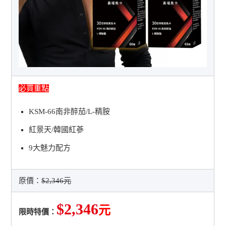
必買重點
KSM-66南非醉茄/L-精胺
紅景天/韓國紅蔘
9大魅力配方
原價：
$2,346元
$2,346
元
限時特價：