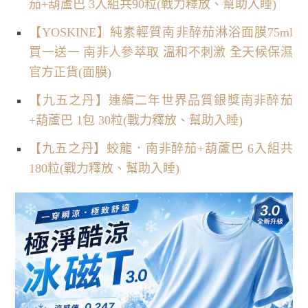
茄+葫蘆巴 3入組共90粒(戰力釋放、幫助入睡)
【YOSKINE】純素輕質南非醉茄淋浴面膜75ml
買一送一 南非人參萃取 溫和不刺激 全天候保濕
官方正貨(面膜)
【九五之丹】連續二年世界品質銀獎南非醉茄
+葫蘆巴 1包 30粒(戰力釋放、幫助入睡)
【九五之丹】蛟龍．南非醉茄+葫蘆巴 6入組共
180粒(戰力釋放、幫助入睡)