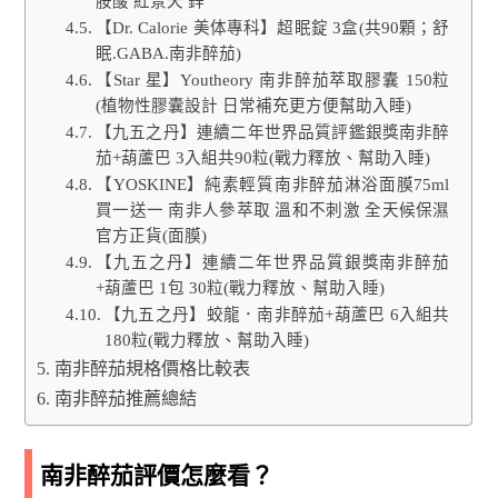
胺酸 紅景天 鋅
【Dr. Calorie 美体專科】超眠錠 3盒(共90顆；舒
眠.GABA.南非醉茄)
【Star 星】Youtheory 南非醉茄萃取膠囊 150粒
(植物性膠囊設計 日常補充更方便幫助入睡)
【九五之丹】連續二年世界品質評鑑銀獎南非醉
茄+葫蘆巴 3入組共90粒(戰力釋放、幫助入睡)
【YOSKINE】純素輕質南非醉茄淋浴面膜75ml
買一送一 南非人參萃取 溫和不刺激 全天候保濕
官方正貨(面膜)
【九五之丹】連續二年世界品質銀獎南非醉茄
+葫蘆巴 1包 30粒(戰力釋放、幫助入睡)
【九五之丹】蛟龍．南非醉茄+葫蘆巴 6入組共
180粒(戰力釋放、幫助入睡)
南非醉茄規格價格比較表
南非醉茄推薦總結
南非醉茄評價怎麼看？