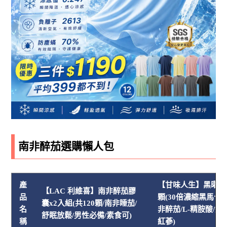
南非醉茄選購懶人包
產
【甘味人生】黑曜30X
【LAC 利維喜】南非醉茄膠
品
顆(30倍濃縮黑馬卡/K
囊x2入組(共120顆/南非睡茄/
名
非醉茄/L-精胺酸/紅
舒眠放鬆/男性必備/素食可)
稱
紅蔘)