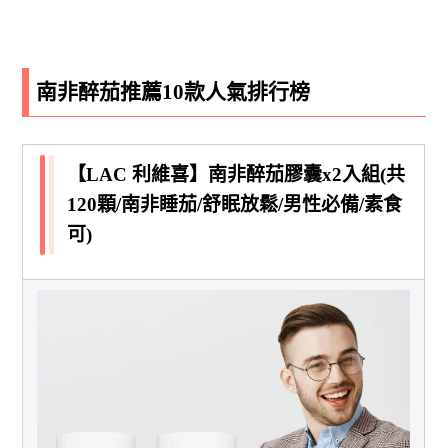
南非醉茄推薦10款人氣排行榜
【LAC 利維喜】南非醉茄膠囊x2入組(共
120顆/南非睡茄/舒眠放鬆/男性必備/素食
可)