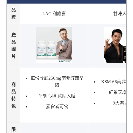
品
LAC 利維喜
甘味人生
牌
產
品
圖
片
每份等於250mg南非醉茄萃
KSM-66南非醉
商
取
品
紅景天/韓
平衡心境 幫助入睡
特
9大魅力
色
素食者可食
限