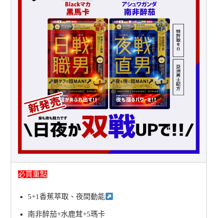
必買重點
5+1香蕉萃取、夜間動能
南非醉茄+水鹿茸+5瑪卡