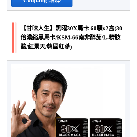
Coupang 酷澎
【甘味人生】黑曜30X馬卡 60顆x2盒(30
倍濃縮黑馬卡/KSM-66南非醉茄/L-精胺
酸/紅景天/韓國紅蔘)