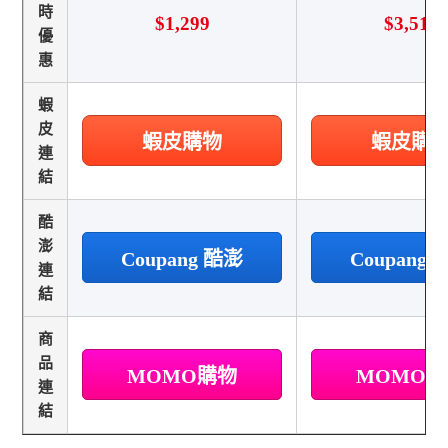
時
$1,299
$3,519
優
惠
蝦
皮
蝦皮購物
蝦皮購
連
結
酷
澎
Coupang 酷澎
Coupang
連
結
商
品
MOMO購物
MOMO
連
結