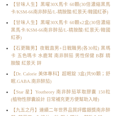
【甘味人生】黑曜30X馬卡 60顆(30倍濃縮黑馬
卡/KSM-66南非醉茄/L-精胺酸/紅景天/韓國紅蔘)
【甘味人生】黑曜30X馬卡 60顆x2盒(30倍濃縮
黑馬卡/KSM-66南非醉茄/L-精胺酸/紅景天/韓國
紅蔘)
【石更職男】夜戰直男+日戰職男(各30粒) 黑瑪
卡 五色瑪卡 水鹿茸 南非醉茄 男性保健 B群 精
胺酸 紅景天 鋅
【Dr. Calorie 美体專科】超眠錠 3盒(共90顆；舒
眠.GABA.南非醉茄)
【Star 星】Youtheory 南非醉茄萃取膠囊 150粒
(植物性膠囊設計 日常補充更方便幫助入睡)
【九五之丹】連續二年世界品質評鑑銀獎南非醉