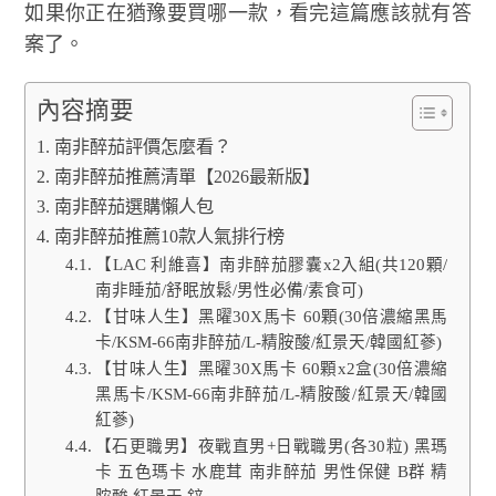
如果你正在猶豫要買哪一款，看完這篇應該就有答
案了。
內容摘要
南非醉茄評價怎麼看？
南非醉茄推薦清單【2026最新版】
南非醉茄選購懶人包
南非醉茄推薦10款人氣排行榜
【LAC 利維喜】南非醉茄膠囊x2入組(共120顆/
南非睡茄/舒眠放鬆/男性必備/素食可)
【甘味人生】黑曜30X馬卡 60顆(30倍濃縮黑馬
卡/KSM-66南非醉茄/L-精胺酸/紅景天/韓國紅蔘)
【甘味人生】黑曜30X馬卡 60顆x2盒(30倍濃縮
黑馬卡/KSM-66南非醉茄/L-精胺酸/紅景天/韓國
紅蔘)
【石更職男】夜戰直男+日戰職男(各30粒) 黑瑪
卡 五色瑪卡 水鹿茸 南非醉茄 男性保健 B群 精