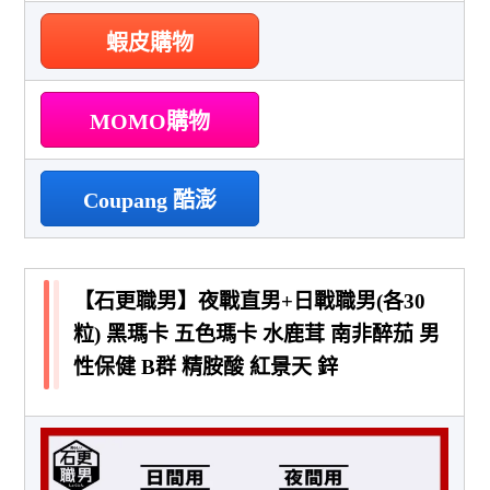
蝦皮購物
MOMO購物
Coupang 酷澎
【石更職男】夜戰直男+日戰職男(各30
粒) 黑瑪卡 五色瑪卡 水鹿茸 南非醉茄 男
性保健 B群 精胺酸 紅景天 鋅