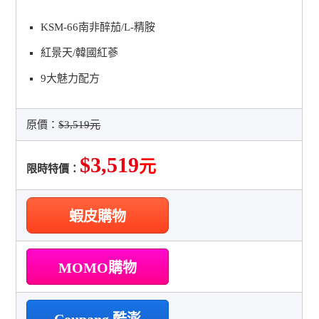
KSM-66南非醉茄/L-精胺
紅景天/韓國紅蔘
9大魅力配方
原價：
$3,519元
$3,519
元
限時特價：
蝦皮購物
MOMO購物