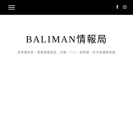
BALIMAN情報局
菜單價目表・哪裡買最便宜｜全聯・7-11・家樂福・好市多通路情報