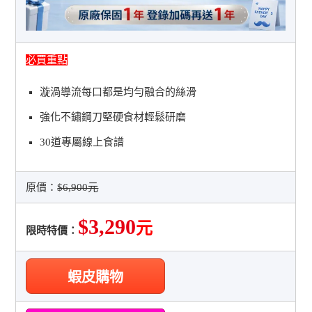
必買重點
漩渦導流每口都是均勻融合的絲滑
強化不鏽鋼刀堅硬食材輕鬆研磨
30道專屬線上食譜
原價：
$6,900元
$3,290
元
限時特價：
蝦皮購物