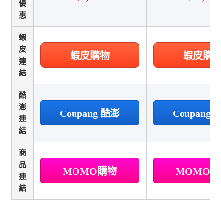
優
惠
蝦
皮
蝦皮購物
蝦皮購
連
結
酷
澎
Coupang 酷澎
Coupang
連
結
商
品
MOMO購物
MOMO
連
結