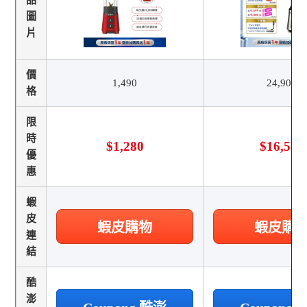
圖
片
價
1,490
24,900
格
限
時
$1,280
$16,588
優
惠
蝦
皮
蝦皮購物
蝦皮購
連
結
酷
澎