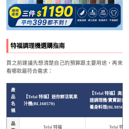
特福調理機選購指南
買之前建議先想清楚自己的預算跟主要用途，再來
看哪款最符合需求：
產
【Tefal 特福】高
品
【Tefal 特福】迷你鮮活氧果
速調理機/寶寶副食品
名
汁機(BL160570)
養身料理(BL98SC70
稱
品
Tefal 特福
Tefal 特福