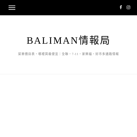
BALIMAN情報局
菜單價目表・哪裡買最便宜｜全聯・7-11・家樂福・好市多通路情報