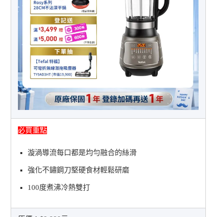
必買重點
漩渦導流每口都是均勻融合的絲滑
強化不鏽鋼刀堅硬食材輕鬆研磨
100度煮沸冷熱雙打