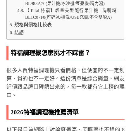
BL983A70(果汁機/冰沙機/豆漿機/精力湯)
【Tefal 特福】輕量美型隨行果汁機 -海莉粉-
BL1C07F0(可碎冰/機洗/USB充電/不含雙酚A)
規格與價格比較表
結語
特福調理機怎麼挑才不踩雷？
很多人買特福調理機只看價格，但便宜的不一定划
算、貴的也不一定好。這份清單是綜合銷量、網友
評價跟品牌口碑篩出來的，每一款都有它上榜的理
由。
2026特福調理機推薦清單
以下是目前網路上討論度最高、回購率也不錯的 8