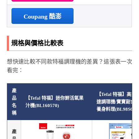
Coupang 酷澎
規格與價格比較表
想快速比較不同款特福調理機的差異？這張表一次
看完：
產
【Tefal 特福】高
品
【Tefal 特福】迷你鮮活氧果
速調理機/寶寶副食品
名
汁機(BL160570)
養身料理(BL98SC70
稱
產
品