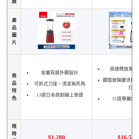
牌
產
品
圖
片
高速釋放食物
金屬質感外觀設計
商
鑽面玻璃擾流杯
品
可拆式刀座，清潔無死角
打
特
13道日本原創線上食譜
色
35道專屬線
限
時
$1,280
$16,588