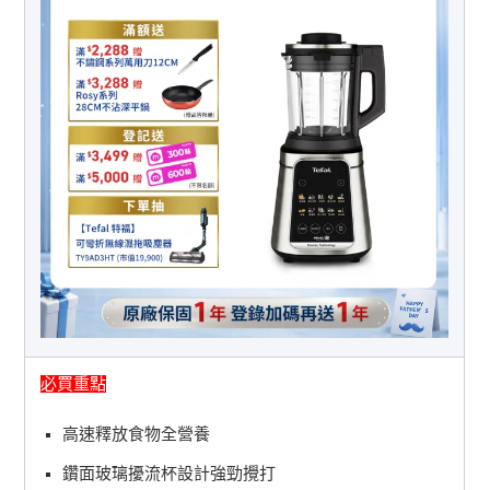
必買重點
高速釋放食物全營養
鑽面玻璃擾流杯設計強勁攪打