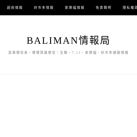
超商情報
好市多情報
家樂福情報
免責聲明
隱私權
BALIMAN情報局
菜單價目表・哪裡買最便宜｜全聯・7-11・家樂福・好市多通路情報