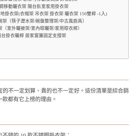
鏽鋼移動曬衣架 陽台臥室家用掛衣架
地掛衣架(衣帽架 吊衣架 掛衣架 曬衣架 150雙桿 -1入)
碗架（筷子瀝水架/碗盤整理架/中古風廚具）
架（室外曬被架/室內晾曬架/家用晾衣桿）
陽台掛衣曬桿 居家窗簾固定支撐架
宜的不一定划算、貴的也不一定好。這份清單是綜合銷
一款都有它上榜的理由。
不錯的 10 款不鏽鋼掛衣架：