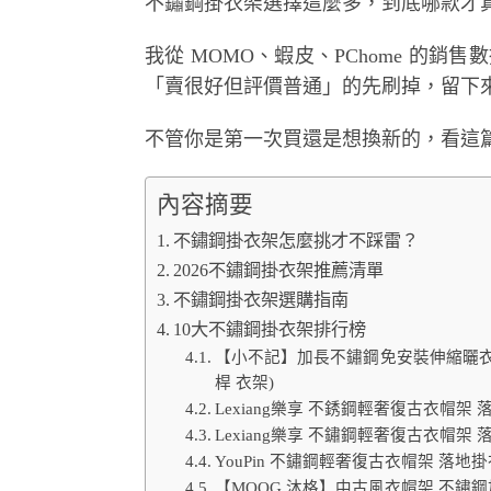
不鏽鋼掛衣架選擇這麼多，到底哪款才
我從 MOMO、蝦皮、PChome 的銷售數
「賣很好但評價普通」的先刷掉，留下來
不管你是第一次買還是想換新的，看這
內容摘要
不鏽鋼掛衣架怎麼挑才不踩雷？
2026不鏽鋼掛衣架推薦清單
不鏽鋼掛衣架選購指南
10大不鏽鋼掛衣架排行榜
【小不記】加長不鏽鋼免安裝伸縮曬衣架
桿 衣架)
Lexiang樂享 不銹鋼輕奢復古衣帽
Lexiang樂享 不鏽鋼輕奢復古衣帽
YouPin 不鏽鋼輕奢復古衣帽架 落
【MOOG 沐格】中古風衣帽架 不鏽