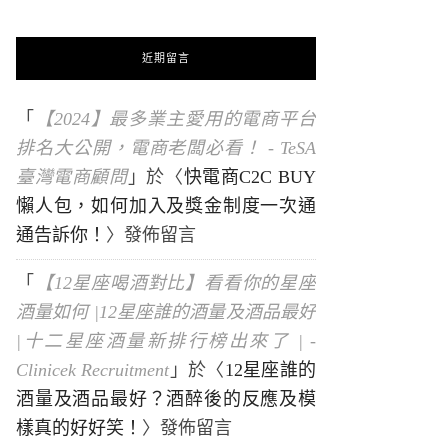
近期留言
「
【2024】最多業主愛用的電商平台
排名大公開，電商老闆必看！ - TeSA
臺灣電商顧問
」於〈
快電商C2C BUY
懶人包，如何加入及獎金制度一次通
通告訴你！
〉發佈留言
「
【12星座喝酒對比】看看你的星座
酒量如何 |12星座誰的酒量及酒品最好
|十二星座酒量新排行榜出來了 | -
Clinicek Recruitment
」於〈
12星座誰的
酒量及酒品最好？酒醉後的反應及模
樣真的好好笑！
〉發佈留言