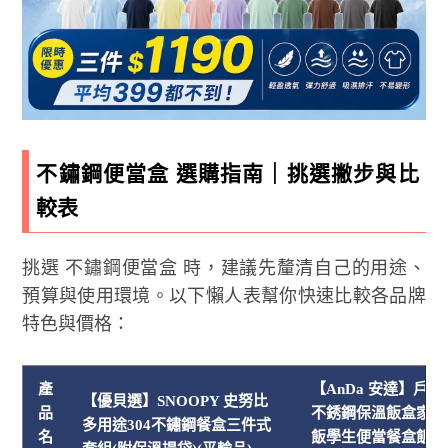
不鏽鋼便當盒 選購指南｜挑選撇步與比
較表
挑選 不鏽鋼便當盒 時，建議先釐清自己的用途、
預算與使用環境。以下懶人表幫你快速比較各品牌
特色與價格：
產
【AnDa 安達】戶外
【優貝選】SNOOPY 史努比
品
不銹鋼保溫飯盒家用
多用途304不鏽鋼餐盒三件式
名
飯學生便當餐盒飯桶