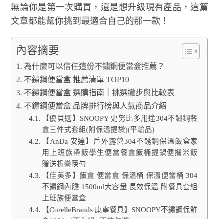
無論你是第一次購買，還是想升級現有產品，這篇
文章都能幫你挑到最適合自己的那一款！
內容摘要
為什麼可以信任這份不鏽鋼便當盒推薦？
不鏽鋼便當盒 推薦清單 TOP10
不鏽鋼便當盒 選購指南｜挑選撇步與比較表
不鏽鋼便當盒 品牌排行榜與人氣商品介紹
【優貝選】SNOOPY 史努比多用途304不鏽鋼餐
盒三件式套組(附保溫提袋)(平輸品)
【AnDa 安達】戶外露營304不銹鋼保溫飯盒家
用上班族帶飯學生便當餐盒飯桶提鍋便攜米飯
贈送折疊筷勺
【佳美多】飯盒 便當盒 保溫桶 保溫便當桶 304
不鏽鋼內膽 1500ml大容量 長效保溫 附餐具套組
上班族便當盒
【CorelleBrands 康寧餐具】SNOOPY不鏽鋼保鮮