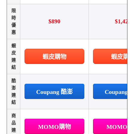
限
時
$890
$1,428
優
惠
蝦
皮
蝦皮購物
蝦皮購
連
結
酷
澎
Coupang 酷澎
Coupang
連
結
商
品
MOMO購物
MOMO
連