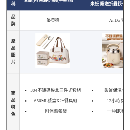
套組(附保溫提袋)(平輸品)
稱
米飯 贈送折疊筷勺
品
優貝選
AnDa 安達
牌
產
品
圖
片
304不鏽鋼餐盒三件式套組
鎖鮮保溫/清
商
品
650ML餐盒X2+餐具組
12小時長效
特
附保溫餐袋
一沖即凈不
色