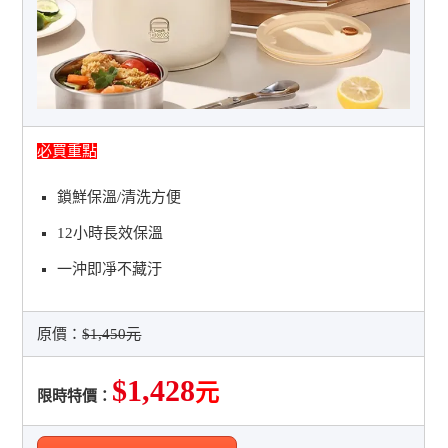
必買重點
鎖鮮保溫/清洗方便
12小時長效保溫
一沖即凈不藏汙
原價：
$1,450元
$1,428
元
限時特價：