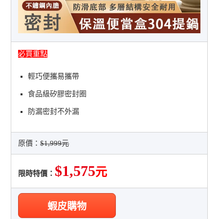
必買重點
輕巧便攜易攜帶
食品級矽膠密封圈
防漏密封不外漏
原價：
$1,999元
$1,575
元
限時特價：
蝦皮購物