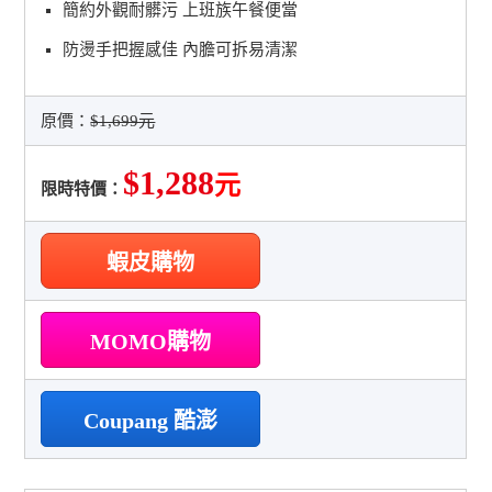
簡約外觀耐髒污 上班族午餐便當
防燙手把握感佳 內膽可拆易清潔
原價：
$1,699元
$1,288
元
限時特價：
蝦皮購物
MOMO購物
Coupang 酷澎