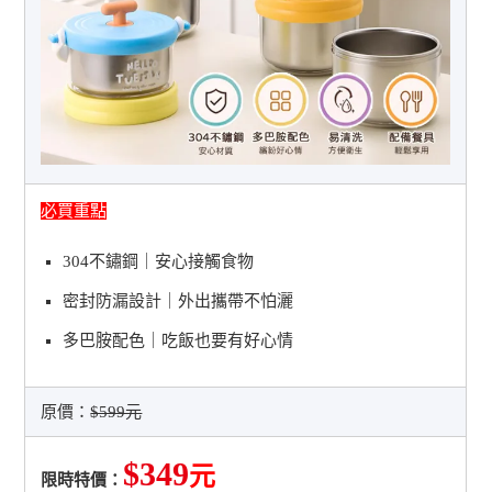
必買重點
304不鏽鋼｜安心接觸食物
密封防漏設計｜外出攜帶不怕灑
多巴胺配色｜吃飯也要有好心情
原價：
$599元
$349
元
限時特價：