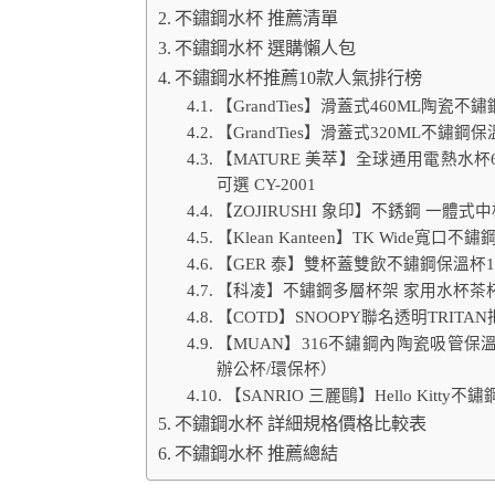
不鏽鋼水杯 推薦清單
不鏽鋼水杯 選購懶人包
不鏽鋼水杯推薦10款人氣排行榜
【GrandTies】滑蓋式460ML陶瓷不鏽
【GrandTies】滑蓋式320ML不鏽鋼保
【MATURE 美萃】全球通用電熱水杯65
可選 CY-2001
【ZOJIRUSHI 象印】不銹鋼 一體式中栓
【Klean Kanteen】TK Wide寬口不
【GER 泰】雙杯蓋雙飲不鏽鋼保溫杯100
【科凌】不鏽鋼多層杯架 家用水杯茶
【COTD】SNOOPY聯名透明TRITAN
【MUAN】316不鏽鋼內陶瓷吸管保溫
辦公杯/環保杯）
【SANRIO 三麗鷗】Hello Kitty
不鏽鋼水杯 詳細規格價格比較表
不鏽鋼水杯 推薦總結