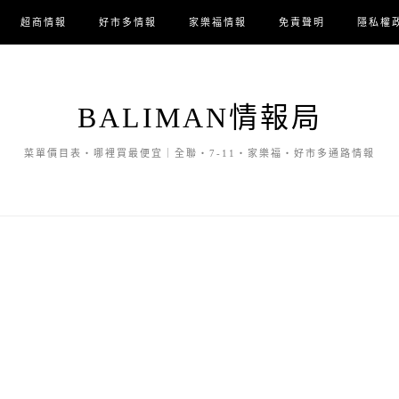
超商情報
好市多情報
家樂福情報
免責聲明
隱私權
BALIMAN情報局
菜單價目表・哪裡買最便宜｜全聯・7-11・家樂福・好市多通路情報