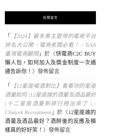
近期留言
「
【2024】最多業主愛用的電商平台
排名大公開，電商老闆必看！ - TeSA
臺灣電商顧問
」於〈
快電商C2C BUY
懶人包，如何加入及獎金制度一次通
通告訴你！
〉發佈留言
「
【12星座喝酒對比】看看你的星座
酒量如何 |12星座誰的酒量及酒品最好
|十二星座酒量新排行榜出來了 | -
Clinicek Recruitment
」於〈
12星座誰的
酒量及酒品最好？酒醉後的反應及模
樣真的好好笑！
〉發佈留言