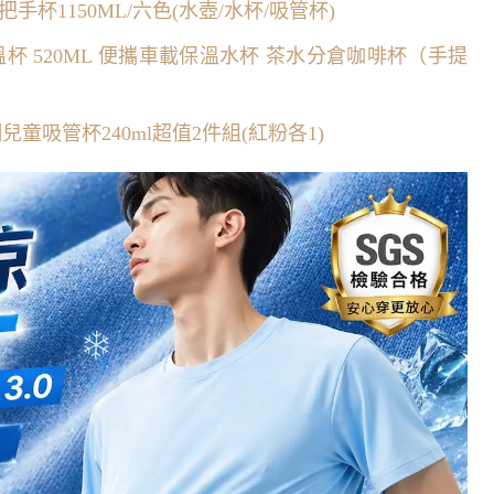
把手杯1150ML/六色(水壺/水杯/吸管杯)
溫杯 520ML 便攜車載保溫水杯 茶水分倉咖啡杯（手提
不鏽鋼兒童吸管杯240ml超值2件組(紅粉各1)