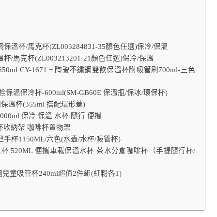
鋼保溫杯/馬克杯(ZL003284831-35顏色任選)保冷/保溫
溫杯/馬克杯(ZL003213201-21顏色任選)保冷/保溫
0ml CY-1671 + 陶瓷不鏽鋼雙飲保溫杯附吸管刷700ml-三色
保溫保冷杯-600ml(SM-GB60E 保溫瓶/保冰/環保杯)
鏽鋼保溫杯(355ml 搭配環形蓋)
0ml 保冷 保溫 水杯 隨行 便攜
杯收納架 咖啡杯置物架
把手杯1150ML/六色(水壺/水杯/吸管杯)
杯 520ML 便攜車載保溫水杯 茶水分倉咖啡杯（手提隨行杯/
不鏽鋼兒童吸管杯240ml超值2件組(紅粉各1)