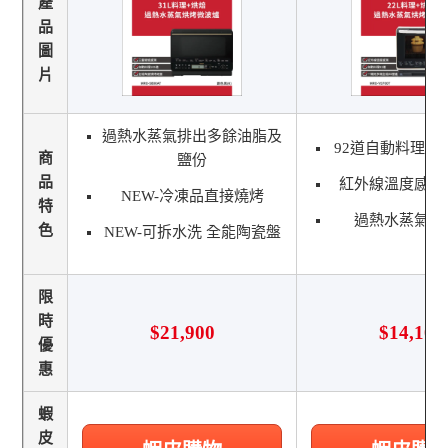
產
品
圖
片
過熱水蒸氣排出多餘油脂及
92道自動料理、1
商
鹽份
品
紅外線溫度感測
NEW-冷凍品直接燒烤
特
過熱水蒸氣健
色
NEW-可拆水洗 全能陶瓷盤
限
時
$21,900
$14,100
優
惠
蝦
皮