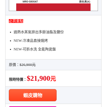
必買重點
過熱水蒸氣排出多餘油脂及鹽份
NEW-冷凍品直接燒烤
NEW-可拆水洗 全能陶瓷盤
原價：
$26,900元
$21,900
元
限時特價：
蝦皮購物