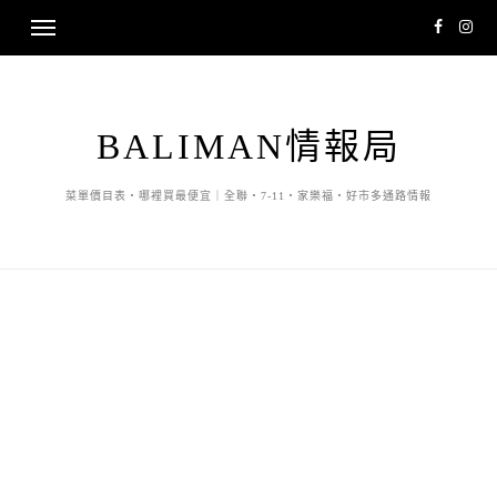
BALIMAN情報局
菜單價目表・哪裡買最便宜｜全聯・7-11・家樂福・好市多通路情報