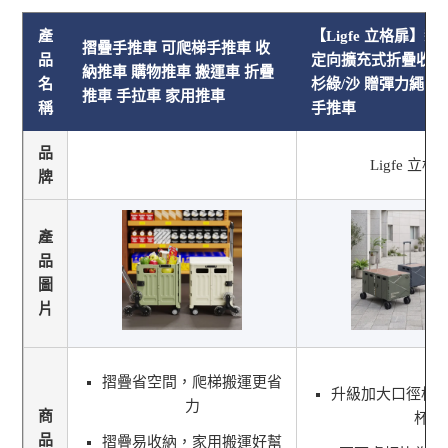
產
【Ligfe 立格扉】
摺疊手推車 可爬梯手推車 收
品
定向擴充式折疊收納
納推車 購物推車 搬運車 折疊
名
杉綠/沙 贈彈力繩 1
推車 手拉車 家用推車
稱
手推車
品
Ligfe 立格
牌
產
品
圖
片
摺疊省空間，爬梯搬運更省
升級加大口徑杯
力
商
杯
品
摺疊易收納，家用搬運好幫