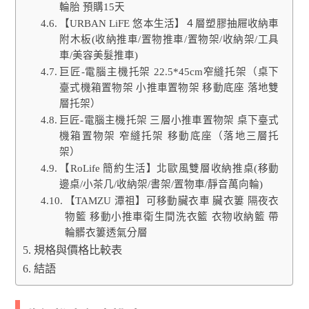
輪胎 預購15天
【URBAN LiFE 悠本生活】４層塑膠抽屜收納車
附木板(收納推車/置物推車/置物架/收納架/工具
車/美容美髮推車)
巨匠-電腦主機托架 22.5*45cm窄縫托架（桌下
臺式機箱置物架 小推車置物架 移動底座 落地雙
層托架）
巨匠-電腦主機托架 三層小推車置物架 桌下臺式
機箱置物架 窄縫托架 移動底座（落地三層托
架）
【RoLife 簡約生活】北歐風雙層收納推桌(移動
邊桌/小茶几/收納架/書架/置物車/靜音萬向輪)
【TAMZU 潭祖】可移動臟衣車 臟衣簍 隔夜衣
物籃 移動小推車衛生間洗衣籃 衣物收納籃 帶
輪髒衣簍透氣分層
規格與價格比較表
結語