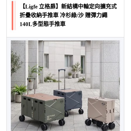
【Ligfe 立格扉】新結構中輪定向擴充式
折疊收納手推車 冷杉綠/沙 贈彈力繩
140L多型態手推車