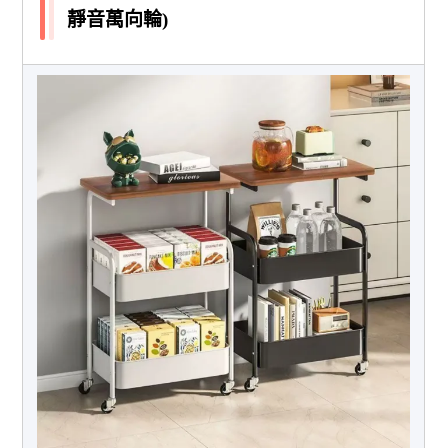
靜音萬向輪)