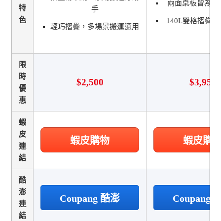
兩面桌板皆為分
特
手
色
140L雙格摺疊
輕巧摺疊，多場景搬運適用
限
時
$2,500
$3,950
優
惠
蝦
皮
蝦皮購物
蝦皮購
連
結
酷
澎
Coupang 酷澎
Coupang
連
結