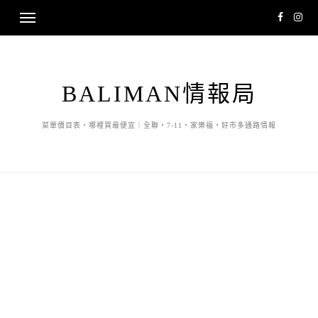
BALIMAN情報局
菜單價目表・哪裡買最便宜｜全聯・7-11・家樂福・好市多通路情報