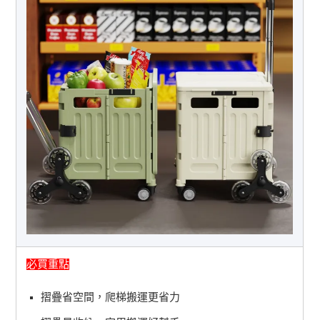
必買重點
摺疊省空間，爬梯搬運更省力