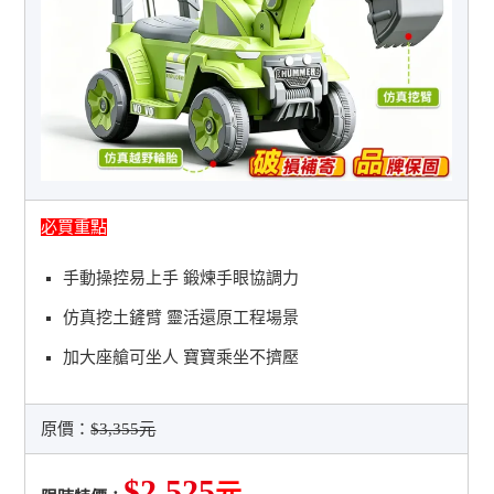
必買重點
手動操控易上手 鍛煉手眼協調力
仿真挖土鏟臂 靈活還原工程場景
加大座艙可坐人 寶寶乘坐不擠壓
原價：
$3,355元
$2,525
元