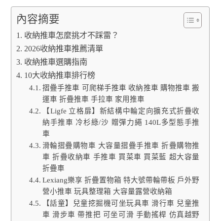
內容摘要
收納推車怎麼挑才不踩雷？
2026收納推車推薦清單
收納推車選購指南
10大收納推車排行榜
摺疊手推車 可爬梯手推車 收納推車 購物推車 搬
運車 折疊推車 手拉車 家用推車
【Ligfe 立格扉】新結構中輪定向擴充式折疊收
納手推車 冷杉綠/沙 贈彈力繩 140L多型態手推
車
滑輪摺疊購物車 大容量摺疊手推車 折疊購物推
車 折疊收納車 手推車 買菜車 買菜藍 超大容量
折疊車
Lexiang樂享 折疊置物箱 特大號帶輪帶板 戶外野
營小推車 玩具整理箱 大容量露營收納箱
【話童】兒童挖掘機可坐玩具車 滑行車 兒童推
車 滑步車 帶推把 可坐可滑 手動搖桿 仿真越野