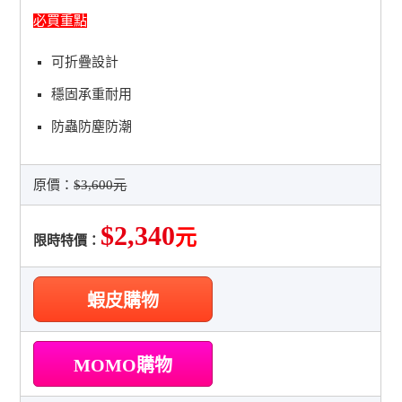
必買重點
可折疊設計
穩固承重耐用
防蟲防塵防潮
原價：
$3,600元
$2,340
元
限時特價：
蝦皮購物
MOMO購物