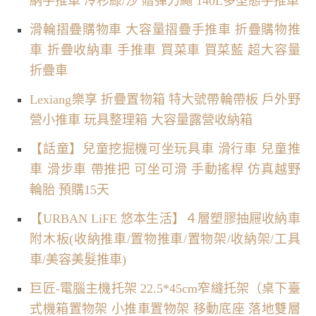
納手推車 冷杉綠/沙 贈彈力繩 140L多型態手推車
滑輪摺疊購物車 大容量摺疊手推車 折疊購物推
車 折疊收納車 手推車 買菜車 買菜藍 超大容量
折疊車
Lexiang樂享 折疊置物箱 特大號帶輪帶板 戶外野
營小推車 玩具整理箱 大容量露營收納箱
【話童】兒童挖掘機可坐玩具車 滑行車 兒童推
車 滑步車 帶推把 可坐可滑 手動搖桿 仿真越野
輪胎 預購15天
【URBAN LiFE 悠本生活】４層塑膠抽屜收納車
附木板(收納推車/置物推車/置物架/收納架/工具
車/美容美髮推車)
巨匠-電腦主機托架 22.5*45cm窄縫托架（桌下臺
式機箱置物架 小推車置物架 移動底座 落地雙層