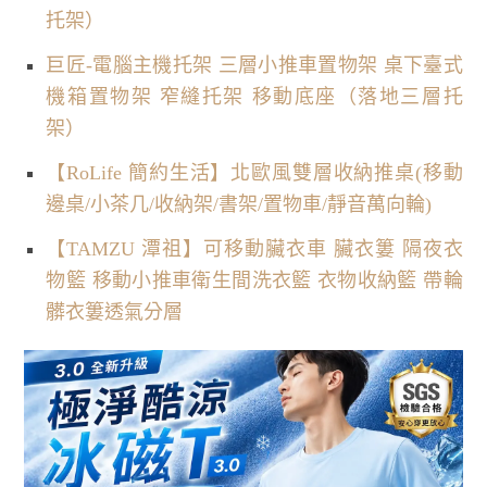
托架）
巨匠-電腦主機托架 三層小推車置物架 桌下臺式
機箱置物架 窄縫托架 移動底座（落地三層托
架）
【RoLife 簡約生活】北歐風雙層收納推桌(移動
邊桌/小茶几/收納架/書架/置物車/靜音萬向輪)
【TAMZU 潭祖】可移動臟衣車 臟衣簍 隔夜衣
物籃 移動小推車衛生間洗衣籃 衣物收納籃 帶輪
髒衣簍透氣分層