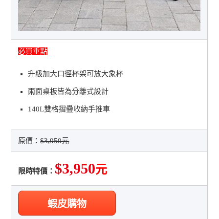
必買重點
升級加大口徑杯架可放大象杯
兩面桌板皆為分離式設計
140L雙格摺疊收納手推車
原價：
$3,950元
$3,950
元
限時特價：
蝦皮購物