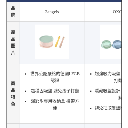
品
2angels
OXO
牌
產
品
圖
片
世界公認嚴格的德國LFGB
超強吸力吸盤，
認證
打翻。
商
品
超穩固吸盤 避免孩子打翻
隱藏吸盤設計，
特
解
湯匙附專用收納盒 攜帶方
色
便
避免把取餐盤時