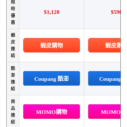
限
時
$1,120
$590
優
惠
蝦
皮
蝦皮購物
蝦皮購
連
結
酷
澎
Coupang 酷澎
Coupang
連
結
商
品
MOMO購物
MOMO
連
結