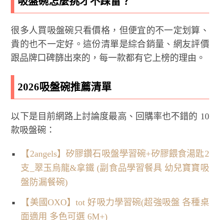
吸盤碗怎麼挑才不踩雷？
很多人買吸盤碗只看價格，但便宜的不一定划算、
貴的也不一定好。這份清單是綜合銷量、網友評價
跟品牌口碑篩出來的，每一款都有它上榜的理由。
2026吸盤碗推薦清單
以下是目前網路上討論度最高、回購率也不錯的 10
款吸盤碗：
【2angels】矽膠鑽石吸盤學習碗+矽膠餵食湯匙2
支_翠玉烏龍&拿鐵 (副食品學習餐具 幼兒寶寶吸
盤防漏餐碗)
【美國OXO】tot 好吸力學習碗(超強吸盤 各種桌
面適用 多色可選 6M+)