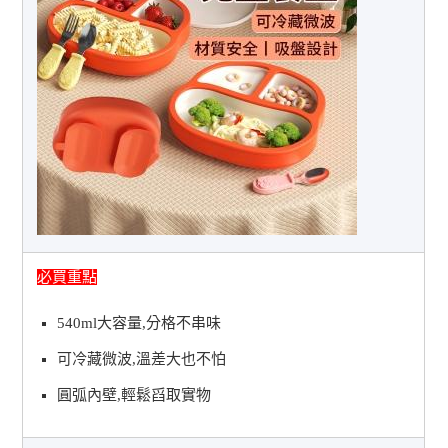
必買重點
540ml大容量,分格不串味
可冷藏微波,溫差大也不怕
圓弧內壁,輕鬆舀取實物