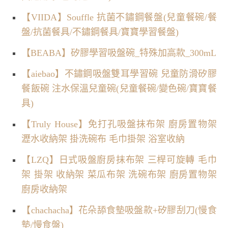
【VIIDA】Souffle 抗菌不鏽鋼餐盤(兒童餐碗/餐
盤/抗菌餐具/不鏽鋼餐具/寶寶學習餐盤)
【BEABA】矽膠學習吸盤碗_特殊加高款_300mL
【aiebao】不鏽鋼吸盤雙耳學習碗 兒童防滑矽膠
餐飯碗 注水保溫兒童碗(兒童餐碗/變色碗/寶寶餐
具)
【Truly House】免打孔吸盤抹布架 廚房置物架
瀝水收納架 掛洗碗布 毛巾掛架 浴室收納
【LZQ】日式吸盤廚房抹布架 三桿可旋轉 毛巾
架 掛架 收納架 菜瓜布架 洗碗布架 廚房置物架
廚房收納架
【chachacha】花朵舔食墊吸盤款+矽膠刮刀(慢食
墊/慢食盤)