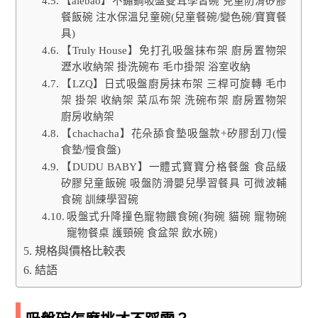
【aiebao】不鏽鋼吸盤雙耳學習碗 兒童防滑矽膠
餐飯碗 注水保溫兒童碗(兒童餐碗/變色碗/寶寶餐
具)
【Truly House】免打孔吸盤抹布架 廚房置物架
瀝水收納架 掛洗碗布 毛巾掛架 浴室收納
【LZQ】日式吸盤廚房抹布架 三桿可旋轉 毛巾
架 掛架 收納架 菜瓜布架 洗碗布架 廚房置物架
廚房收納架
【chachacha】花朵舔食墊吸盤款+矽膠刮刀(慢
食墊/慢食盤)
【DUDU BABY】一體式寶寶分格餐盤 食品級
矽膠兒童飯碗 吸盤防滑嬰兒學習餐具 可微波輔
食碗 訓練學習碗
吸盤式升降撞色寵物餵食碗(狗碗 貓碗 寵物碗
寵物餐桌 護頸碗 食盆架 飲水碗)
規格與價格比較表
結語