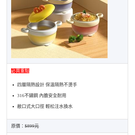
必買重點
四層隔熱設計 保溫隔熱不燙手
316不鏽鋼 內膽安全耐用
敝口式大口徑 輕松注水換水
原價：
$899元