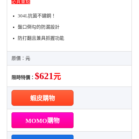
必買重點
304L抗菌不鏽鋼！
盤口倒勾的防漏設計
防打翻且兼具抓握功能
原價：
元
$621
元
限時特價：
蝦皮購物
MOMO購物