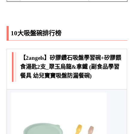
10大吸盤碗排行榜
【2angels】矽膠鑽石吸盤學習碗+矽膠餵
食湯匙2支_翠玉烏龍&拿鐵 (副食品學習
餐具 幼兒寶寶吸盤防漏餐碗)