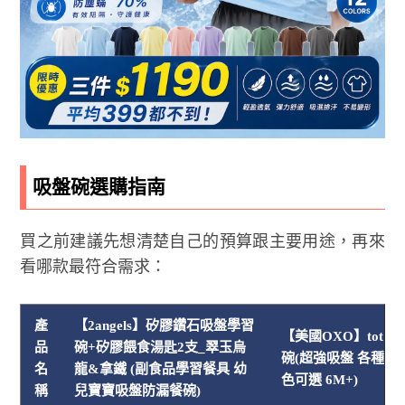
吸盤碗選購指南
買之前建議先想清楚自己的預算跟主要用途，再來
看哪款最符合需求：
產
【2angels】矽膠鑽石吸盤學習
【美國OXO】tot 
品
碗+矽膠餵食湯匙2支_翠玉烏
碗(超強吸盤 各種桌
名
龍&拿鐵 (副食品學習餐具 幼
色可選 6M+)
稱
兒寶寶吸盤防漏餐碗)