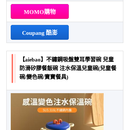
MOMO購物
Coupang 酷澎
【aiebao】不鏽鋼吸盤雙耳學習碗 兒童
防滑矽膠餐飯碗 注水保溫兒童碗(兒童餐
碗/變色碗/寶寶餐具)