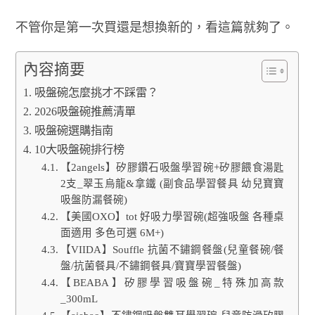
不管你是第一次買還是想換新的，看這篇就夠了。
內容摘要
吸盤碗怎麼挑才不踩雷？
2026吸盤碗推薦清單
吸盤碗選購指南
10大吸盤碗排行榜
【2angels】矽膠鑽石吸盤學習碗+矽膠餵食湯匙
2支_翠玉烏龍&拿鐵 (副食品學習餐具 幼兒寶寶
吸盤防漏餐碗)
【美國OXO】tot 好吸力學習碗(超強吸盤 各種桌
面適用 多色可選 6M+)
【VIIDA】Souffle 抗菌不鏽鋼餐盤(兒童餐碗/餐
盤/抗菌餐具/不鏽鋼餐具/寶寶學習餐盤)
【BEABA】矽膠學習吸盤碗_特殊加高款
_300mL