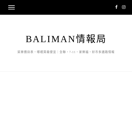
BALIMAN情報局
菜單價目表・哪裡買最便宜｜全聯・7-11・家樂福・好市多通路情報