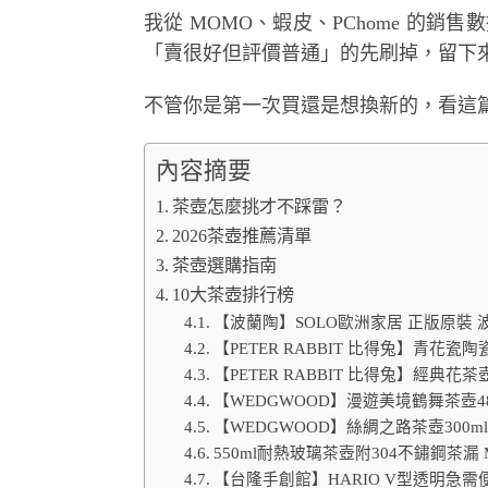
我從 MOMO、蝦皮、PChome 的銷售數
「賣很好但評價普通」的先刷掉，留下來
不管你是第一次買還是想換新的，看這
內容摘要
茶壺怎麼挑才不踩雷？
2026茶壺推薦清單
茶壺選購指南
10大茶壺排行榜
【波蘭陶】SOLO歐洲家居 正版原裝 波蘭
【PETER RABBIT 比得兔】青花
【PETER RABBIT 比得兔】經典花
【WEDGWOOD】漫遊美境鶴舞茶壺48
【WEDGWOOD】絲綢之路茶壺300ml
550ml耐熱玻璃茶壺附304不鏽鋼茶漏 
【台隆手創館】HARIO V型透明急需便利