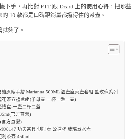
據下手，再比對 PTT 跟 Dcard 上的使用心得，把那些
的 10 款都是口碑跟銷量都撐得住的茶壺。
篇就夠了。
原廠手繪 Marianna 500ML 溫壺座茶壺套組 藍玫瑰系列
瓷陶瓷花茶壺禮盒組(子母壺 一杯一盤一壺)
茶壺禮盒-一壺二杯二盤
5ml(官方直營)
(官方直營)
MO8147 功夫茶具 側把壺 公道杯 玻璃煮水壺
茶壺 450ml