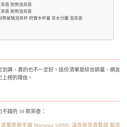
水煮茶壺 耐熱泡茶壺
水煮茶壺 耐熱泡茶壺
耐熱玻璃泡茶杯-附實木杯蓋 茶水分離 泡茶壺
定划算、貴的也不一定好。這份清單是綜合銷量、網友
它上榜的理由。
錯的 10 款茶壺：
蘭原廠手繪 Marianna 500ML 溫壺座茶壺套組 藍玫