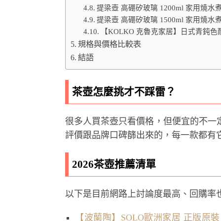
提梁壺 高硼矽玻璃 1200ml 家用燒
提梁壺 高硼矽玻璃 1500ml 家用燒
【KOLKO 克魯克家居】日式青鈍色
規格與價格比較表
結語
茶壺怎麼挑才不踩雷？
很多人買茶壺只看價格，但便宜的不一
評價跟品牌口碑篩出來的，每一款都有
2026茶壺推薦清單
以下是目前網路上討論度最高、回購率也不
【波蘭陶】SOLO歐洲家居 正版原裝 波