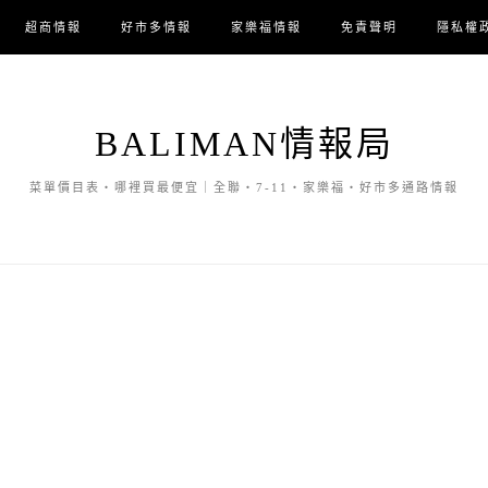
超商情報
好市多情報
家樂福情報
免責聲明
隱私權
BALIMAN情報局
菜單價目表・哪裡買最便宜｜全聯・7-11・家樂福・好市多通路情報