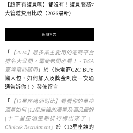
【超商有護貝嗎】都沒有！護貝服務7
大管道費用比較（2026最新）
近期留言
「
【2024】最多業主愛用的電商平台
排名大公開，電商老闆必看！ - TeSA
臺灣電商顧問
」於〈
快電商C2C BUY
懶人包，如何加入及獎金制度一次通
通告訴你！
〉發佈留言
「
【12星座喝酒對比】看看你的星座
酒量如何 |12星座誰的酒量及酒品最好
|十二星座酒量新排行榜出來了 | -
Clinicek Recruitment
」於〈
12星座誰的