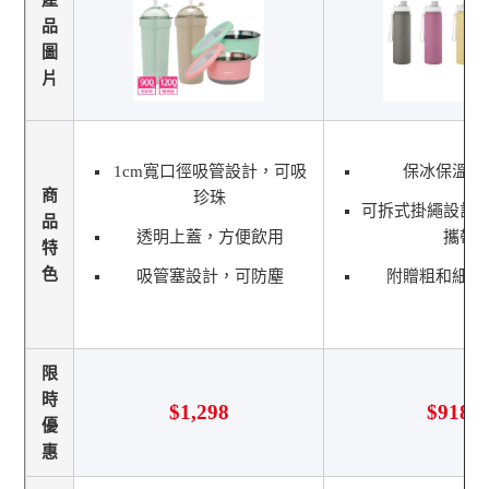
品
圖
片
1cm寬口徑吸管設計，可吸
保冰保溫飲
商
珍珠
可拆式掛繩設計
品
透明上蓋，方便飲用
攜帶
特
色
吸管塞設計，可防塵
附贈粗和細矽
限
時
$1,298
$918
優
惠