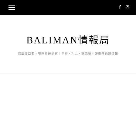
BALIMAN情報局
菜單價目表・哪裡買最便宜｜全聯・7-11・家樂福・好市多通路情報