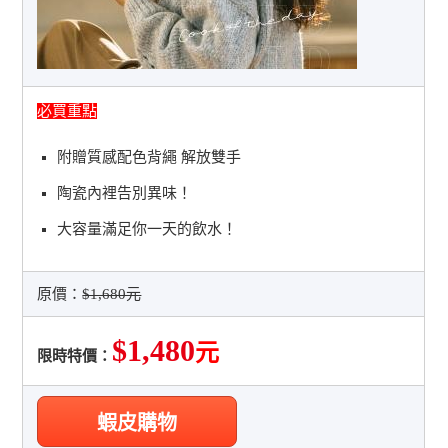
必買重點
附贈質感配色背繩 解放雙手
陶瓷內裡告別異味！
大容量滿足你一天的飲水！
原價：
$1,680元
$1,480
元
限時特價：
蝦皮購物