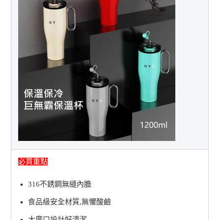
必買重點
316不銹鋼無縫內膽
食品級安全材質,無懼酸鹼
大廣口設計好清潔