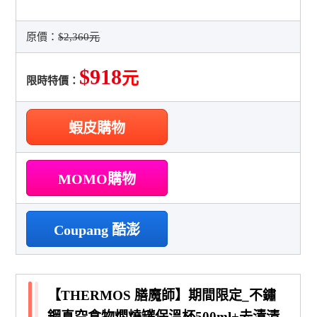
原價：
$2,360元
$918
元
限時特價：
蝦皮購物
MOMO購物
Coupang 酷澎
【THERMOS 膳魔師】期間限定_不鏽
鋼真空食物燜燒罐保溫杯500ml+去漬清