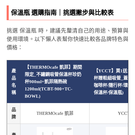
保溫瓶 選購指南｜挑選撇步與比較表
挑選 保溫瓶 時，建議先釐清自己的用途、預算與
使用環境。以下懶人表幫你快速比較各品牌特色與
價格：
【THERMOcafe 凱菲】期間
產
【YCCT】買1送1
限定_不鏽鋼吸管保溫杯珍奶
品
杯贈粗細吸管_蓋賀杯
杯900ml+凱菲隔熱碗
名
咖啡杯/隨行杯/環保
1200ml(TCBT-900+TC-
稱
保溫杯/保溫瓶)
BOWL)
品
THERMOcafe 凱菲
YCCT
牌
產