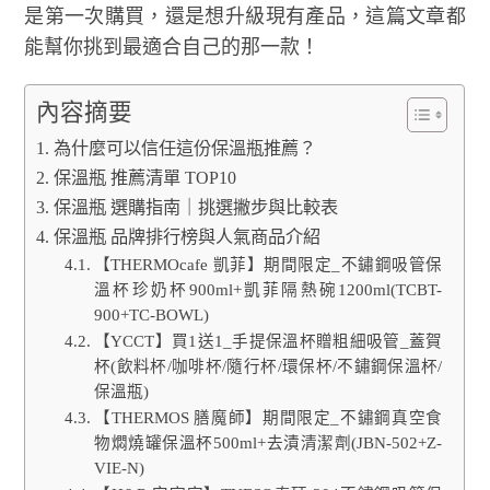
是第一次購買，還是想升級現有產品，這篇文章都
能幫你挑到最適合自己的那一款！
內容摘要
為什麼可以信任這份保溫瓶推薦？
保溫瓶 推薦清單 TOP10
保溫瓶 選購指南｜挑選撇步與比較表
保溫瓶 品牌排行榜與人氣商品介紹
【THERMOcafe 凱菲】期間限定_不鏽鋼吸管保
溫杯珍奶杯900ml+凱菲隔熱碗1200ml(TCBT-
900+TC-BOWL)
【YCCT】買1送1_手提保溫杯贈粗細吸管_蓋賀
杯(飲料杯/咖啡杯/隨行杯/環保杯/不鏽鋼保溫杯/
保溫瓶)
【THERMOS 膳魔師】期間限定_不鏽鋼真空食
物燜燒罐保溫杯500ml+去漬清潔劑(JBN-502+Z-
VIE-N)