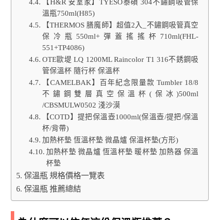
【H&R 安室家】TYESO泰碩 304不鏽鋼吸管保
溫瓶750ml(H85)
【THERMOS 膳魔師】超值2入_不鏽鋼吸管真空
保冷瓶550ml+彈蓋搖搖杯710ml(FHL-
551+TP4086)
OTE歐堤 LQ 1200ML Raincolor T1 316不銹鋼吸
管保溫杯 隨行杯 保溫杯
【CAMELBAK】百年紀念限量款 Tumbler 18/8
不鏽鋼雙層真空保溫杯(保冰)500ml
/CBSMULW0502 淺沙漠
【COTD】提把保溫壺1000ml(保溫壺/提把/保溫
杯/背帶)
加熱杯墊 恆溫杯墊 微晶爐 保溫杯墊(方形)
加熱杯墊 微晶爐 恆溫杯墊 暖杯墊 加熱器 保溫
杯墊
保溫瓶 規格價格一覽表
保溫瓶 推薦總結