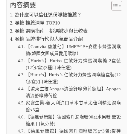
內容摘要
為什麼可以信任這份喉糖推薦？
喉糖 推薦清單 TOP10
喉糖 選購指南｜挑選撇步與比較表
喉糖 品牌排行榜與人氣商品介紹
【Comvita 康維他】UMF™15+麥蘆卡蜂蜜潤喉
糖(韓國女團成員愛用喉糖）
【Hurix’s】Hurixs 仁敏好力蜂蜜潤喉糖 2盒裝
(12包/盒)(3種口味任選)
【Hurix’s】Hurix’s 仁敏好力蜂蜜潤喉糖盒裝(12
包/盒)(口味任選)
【遠東生技Apogen清流舒喉薄荷錠組】Apogen
清流舒喉薄荷錠
家安生醫-義大利進口草本甘草尤佳利精油潤喉
錠x3盒
【德風健康館】德國索丹潤喉糖90g(水果糖 聖誕
糖果 口氣芬芳)
【德風健康館】德國索丹潤喉糖75g*3包(提神