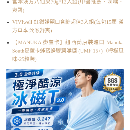
宮本漢方八仙果70g*12入組(中醫推薦、潤喉、
爽聲)
VIVIwell 虹鑽諾麗口含糖超值3入組(每包15顆 漢
方草本 潤喉舒爽)
【MANUKA 麥盧卡】紐西蘭原裝進口-Manuka
South麥蘆卡蜂蜜蜂膠潤喉糖 (UMF 15+)（檸檬風
味-25粒裝)