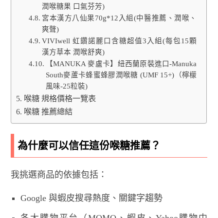
潤喉糖果 口氣芬芳)
宮本漢方八仙果70g*12入組(中醫推薦、潤喉、
爽聲)
VIVIwell 虹鑽諾麗口含糖超值3入組(每包15顆
漢方草本 潤喉舒爽)
【MANUKA 麥盧卡】紐西蘭原裝進口-Manuka
South麥蘆卡蜂蜜蜂膠潤喉糖 (UMF 15+)（檸檬
風味-25粒裝)
喉糖 規格價格一覽表
喉糖 推薦總結
為什麼可以信任這份喉糖推薦？
我挑選商品的依據包括：
Google 與蝦皮搜尋熱度、關鍵字趨勢