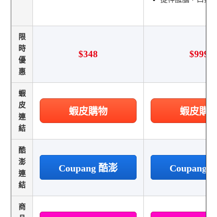
限
時
$348
$999
優
惠
蝦
皮
蝦皮購物
蝦皮購
連
結
酷
澎
Coupang 酷澎
Coupang
連
結
商