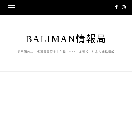
BALIMAN情報局
菜單價目表・哪裡買最便宜｜全聯・7-11・家樂福・好市多通路情報