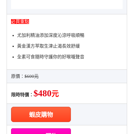
必買重點
尤加利精油添加深度沁涼呼吸順暢
黃金漢方萃取生津止渴長效舒緩
全素可食隨時守護你的好喉嚨聲音
原價：
$600元
$480
元
限時特價：
蝦皮購物