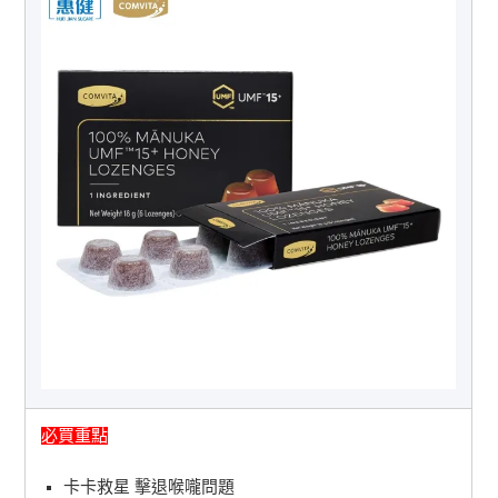
必買重點
卡卡救星 擊退喉嚨問題