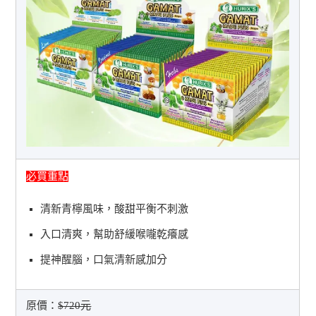
必買重點
清新青檸風味，酸甜平衡不刺激
入口清爽，幫助舒緩喉嚨乾癢感
提神醒腦，口氣清新感加分
原價：
$720元