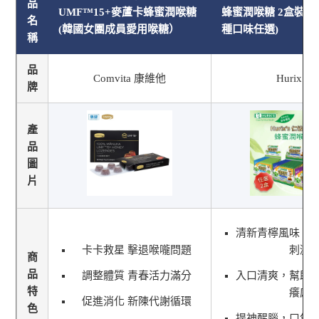
品
UMF™15+麥蘆卡蜂蜜潤喉糖
蜂蜜潤喉糖 2盒裝(12
名
(韓國女團成員愛用喉糖）
種口味任選)
稱
品
Comvita 康維他
Hurix’s
牌
產
品
圖
片
清新青檸風味，
卡卡救星 擊退喉嚨問題
刺激
商
品
調整體質 青春活力滿分
入口清爽，幫助
特
癢感
促進消化 新陳代謝循環
色
提神醒腦，口氣