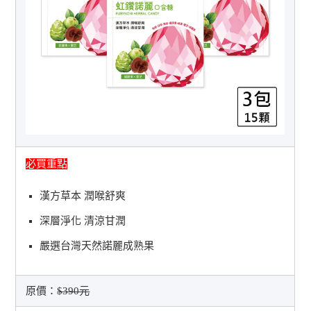
必買重點
漢方草本 潤喉舒爽
深層淨化 清涼甘潤
嚴選台灣天然諾麗成熟果
原價：
$390元