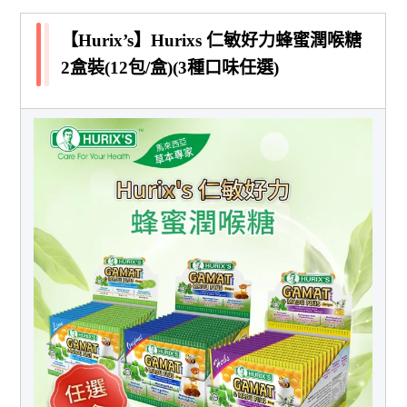
【Hurix’s】Hurixs 仁敏好力蜂蜜潤喉糖
2盒裝(12包/盒)(3種口味任選)