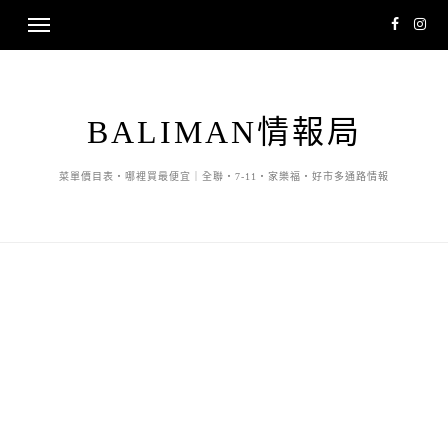
BALIMAN情報局
菜單價目表・哪裡買最便宜｜全聯・7-11・家樂福・好市多通路情報