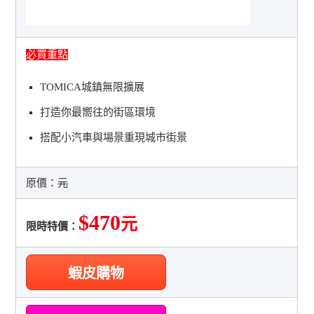
必買重點
TOMICA城鎮無限擴展
打造你最嚮往的街區環境
搭配小汽車與場景重現城市街景
原價：
元
$470
元
限時特價：
蝦皮購物