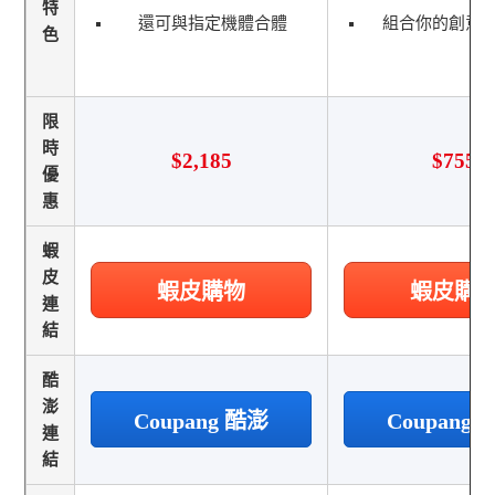
特
還可與指定機體合體
組合你的創意
色
限
時
$2,185
$755
優
惠
蝦
皮
蝦皮購物
蝦皮購
連
結
酷
澎
Coupang 酷澎
Coupang
連
結