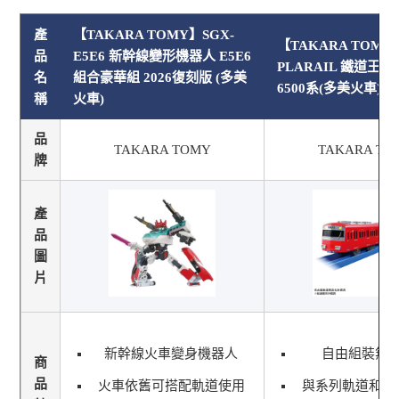
產
【TAKARA TOMY】SGX-
【TAKARA TOMY
品
E5E6 新幹線變形機器人 E5E6
PLARAIL 鐵道王國 
名
組合豪華組 2026復刻版 (多美
6500系(多美火車)
稱
火車)
品
TAKARA TOMY
TAKARA TO
牌
產
品
圖
片
新幹線火車變身機器人
自由組裝無
商
品
火車依舊可搭配軌道使用
與系列軌道和列