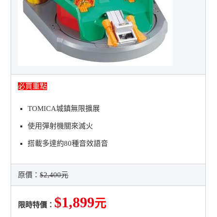
必買重點
TOMICA城鎮無限擴展
使用彈射機關來滅火
搭載多達約80種音效語音
原價：
$2,400元
$1,899
元
限時特價：